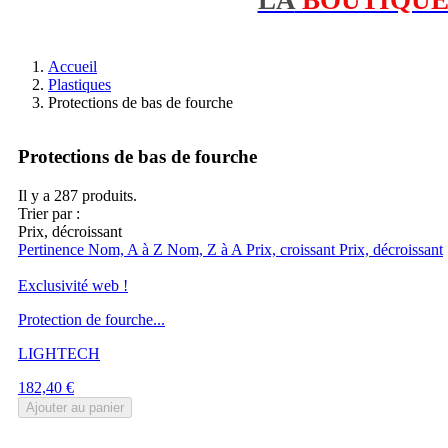
Accueil
Plastiques
Protections de bas de fourche
Protections de bas de fourche
Il y a 287 produits.
Trier par :
Prix, décroissant
Pertinence
Nom, A à Z
Nom, Z à A
Prix, croissant
Prix, décroissant
Exclusivité web !
Protection de fourche...
LIGHTECH
Prix
182,40 €
Ajouter au panier