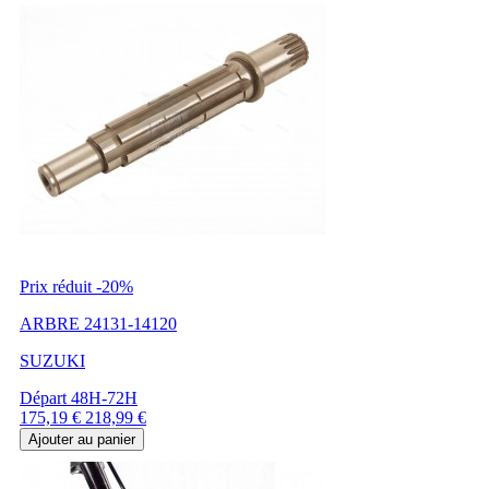
Prix réduit
-20%
ARBRE 24131-14120
SUZUKI
Départ 48H-72H
Prix
Prix
175,19 €
218,99 €
de
Ajouter au panier
base