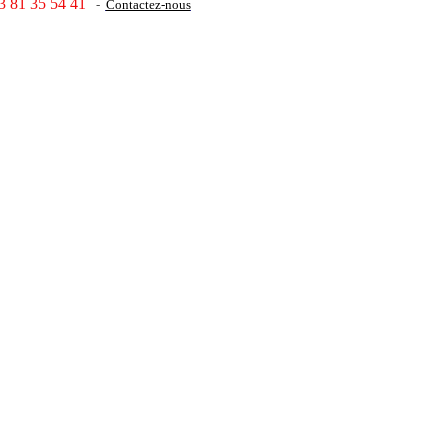
3 81 35 54 41
-
Contactez-nous