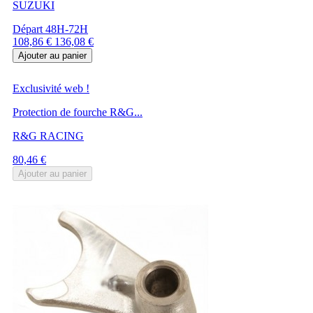
SUZUKI
Départ 48H-72H
Prix
Prix
108,86 €
136,08 €
de
Ajouter au panier
base
Exclusivité web !
Protection de fourche R&G...
R&G RACING
Prix
80,46 €
Ajouter au panier