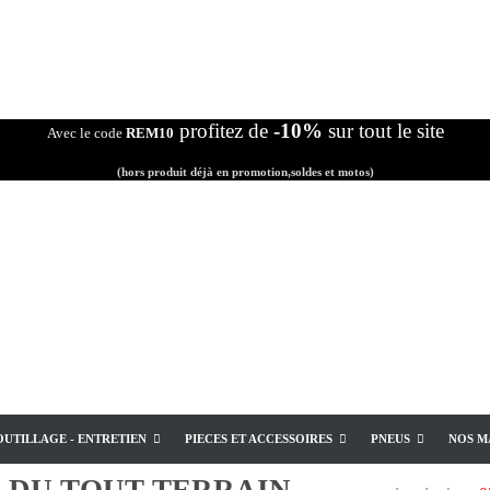
profitez de
-10%
sur tout le site
Avec le code
REM10
(hors produit déjà en promotion,soldes et motos)
OUTILLAGE - ENTRETIEN
PIECES ET ACCESSOIRES
PNEUS
NOS M
E
DU TOUT TERRAIN