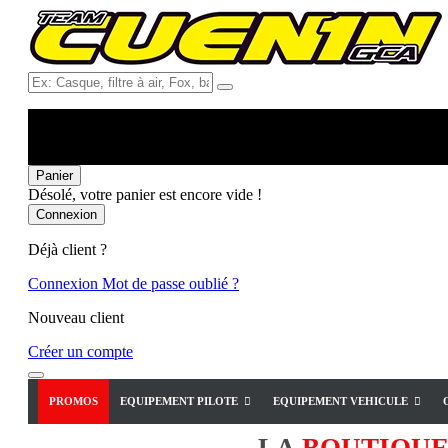
Ex:
Casque,
filtre
à
air,
Fox,
Panier
batterie
Désolé, votre panier est encore vide !
...
Connexion
Déjà client ?
Connexion
Mot de passe oublié ?
Nouveau client
Créer un compte
PROMOS
EQUIPEMENT PILOTE
EQUIPEMENT VEHICULE
LA
BOUTIQU