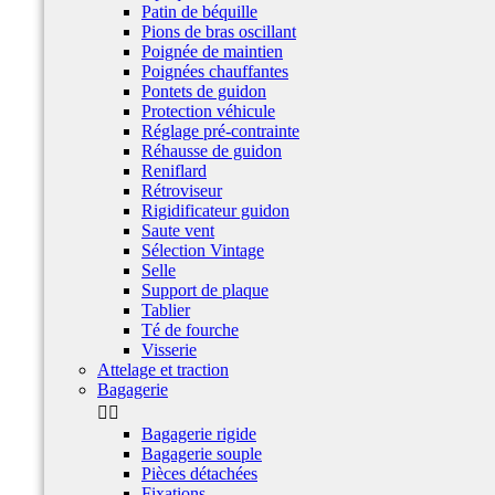
Patin de béquille
Pions de bras oscillant
Poignée de maintien
Poignées chauffantes
Pontets de guidon
Protection véhicule
Réglage pré-contrainte
Réhausse de guidon
Reniflard
Rétroviseur
Rigidificateur guidon
Saute vent
Sélection Vintage
Selle
Support de plaque
Tablier
Té de fourche
Visserie
Attelage et traction
Bagagerie


Bagagerie rigide
Bagagerie souple
Pièces détachées
Fixations