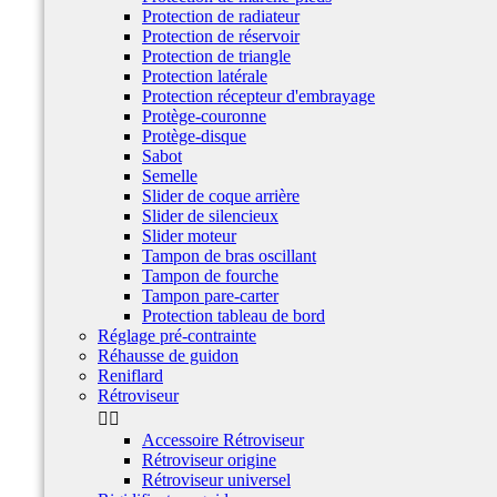
Protection de radiateur
Protection de réservoir
Protection de triangle
Protection latérale
Protection récepteur d'embrayage
Protège-couronne
Protège-disque
Sabot
Semelle
Slider de coque arrière
Slider de silencieux
Slider moteur
Tampon de bras oscillant
Tampon de fourche
Tampon pare-carter
Protection tableau de bord
Réglage pré-contrainte
Réhausse de guidon
Reniflard
Rétroviseur


Accessoire Rétroviseur
Rétroviseur origine
Rétroviseur universel