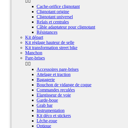


Cache-orifice clignotant
Clignotant origine
Clignotant universel
Relais et centrales
Câble adaptateur pour clignotant
Résistances
Kit départ
Kit réglage hauteur de selle
Kit transformation street bike
Manchon
Pare-brises


Accessoires pare-brises
Attelage et traction
Bagagerie
Bouchon de vidange de coque
Commandes reculées
Elargisseur de voie
Garde-boue
Grab bar
Instrumentation
Kit déco et stickers
Lèche-roue
Optique