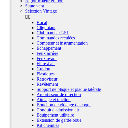
Rigidificateur guidon
Saute vent
Sélection Vintage


Bocal
Clignotant
Clubman par LSL
Commandes reculées
Compteur et instrumentation
Echappement
Feux arrière
Feux avant
Filtre à air
Guidon
Plastiques
Rétroviseur
Revêtement
Support de plaque et plaque latérale
Amortisseur de direction
Attelage et traction
Bouchon de vidange de coque
Conduit d'admission air
Equipement utilitaire
Extension de garde-boue
Kit chenilles