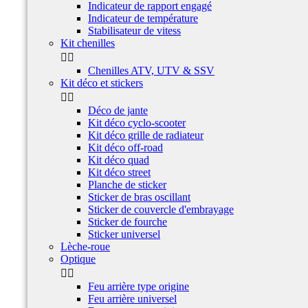
Indicateur de rapport engagé
Indicateur de température
Stabilisateur de vitess
Kit chenilles


Chenilles ATV, UTV & SSV
Kit déco et stickers


Déco de jante
Kit déco cyclo-scooter
Kit déco grille de radiateur
Kit déco off-road
Kit déco quad
Kit déco street
Planche de sticker
Sticker de bras oscillant
Sticker de couvercle d'embrayage
Sticker de fourche
Sticker universel
Lèche-roue
Optique


Feu arrière type origine
Feu arrière universel