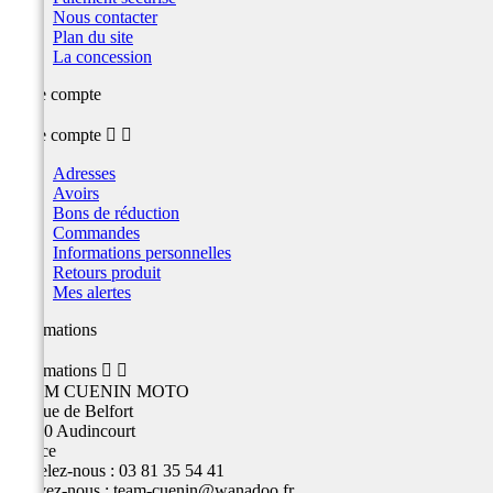
Nous contacter
Plan du site
La concession
Votre compte
Votre compte


Adresses
Avoirs
Bons de réduction
Commandes
Informations personnelles
Retours produit
Mes alertes
Informations
Informations


TEAM CUENIN MOTO
26 Rue de Belfort
25400 Audincourt
France
Appelez-nous :
03 81 35 54 41
Écrivez-nous :
team-cuenin@wanadoo.fr