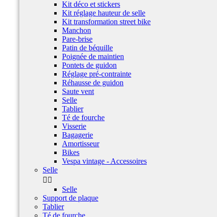
Kit déco et stickers
Kit réglage hauteur de selle
Kit transformation street bike
Manchon
Pare-brise
Patin de béquille
Poignée de maintien
Pontets de guidon
Réglage pré-contrainte
Réhausse de guidon
Saute vent
Selle
Tablier
Té de fourche
Visserie
Bagagerie
Amortisseur
Bikes
Vespa vintage - Accessoires
Selle


Selle
Support de plaque
Tablier
Té de fourche