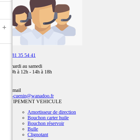
Fox,
batterie
...
+

03 81 35 54 41
Du mardi au samedi
de 09h à 12h - 14h à 18h
Par email
team-cuenin@wanadoo.fr
EQUIPEMENT VEHICULE
Amortisseur de direction
Bouchon carter huile
Bouchon réservoir
Bulle
Clignotant