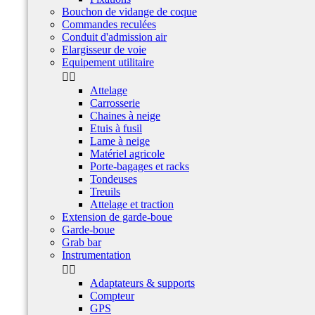
Bouchon de vidange de coque
Commandes reculées
Conduit d'admission air
Elargisseur de voie
Equipement utilitaire


Attelage
Carrosserie
Chaines à neige
Etuis à fusil
Lame à neige
Matériel agricole
Porte-bagages et racks
Tondeuses
Treuils
Attelage et traction
Extension de garde-boue
Garde-boue
Grab bar
Instrumentation


Adaptateurs & supports
Compteur
GPS