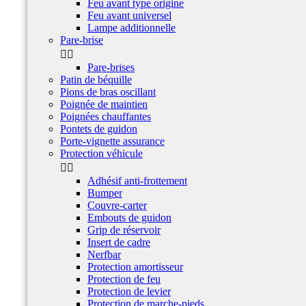
Feu avant type origine
Feu avant universel
Lampe additionnelle
Pare-brise


Pare-brises
Patin de béquille
Pions de bras oscillant
Poignée de maintien
Poignées chauffantes
Pontets de guidon
Porte-vignette assurance
Protection véhicule


Adhésif anti-frottement
Bumper
Couvre-carter
Embouts de guidon
Grip de réservoir
Insert de cadre
Nerfbar
Protection amortisseur
Protection de feu
Protection de levier
Protection de marche-pieds