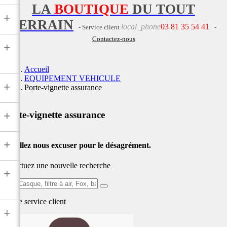
LA
BOUTIQUE
DU TOUT
+
TERRAIN
local_phone
03 81 35 54 41
- Service client
-
Contactez-nous
+
Accueil
EQUIPEMENT VEHICULE
+
Porte-vignette assurance
+
Porte-vignette assurance
+
Veuillez nous excuser pour le désagrément.
Effectuez une nouvelle recherche
+
Ex:
Casque,
Notre service
client
filtre
+
à
air,