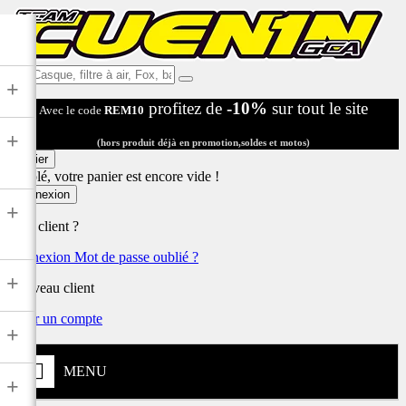
Ex:
+
Casque,
profitez de
-10%
sur tout le site
Avec le code
REM10
filtre
à
+
air,
(hors produit déjà en promotion,soldes et motos)
Fox,
Panier
batterie
Désolé, votre panier est encore vide !
...
Connexion
+
Déjà client ?
Connexion
Mot de passe oublié ?
+
Nouveau client
Créer un compte
+
MENU
+