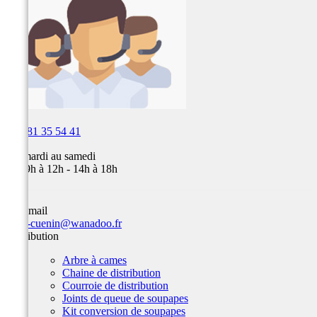

03 81 35 54 41
Du mardi au samedi
de 09h à 12h - 14h à 18h
Par email
team-cuenin@wanadoo.fr
Distribution
Arbre à cames
Chaine de distribution
Courroie de distribution
Joints de queue de soupapes
Kit conversion de soupapes