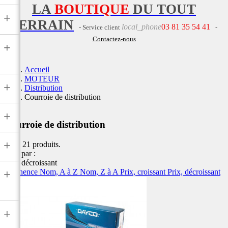
LA
BOUTIQUE
DU TOUT
+
TERRAIN
local_phone
03 81 35 54 41
- Service client
-
Contactez-nous
+
Accueil
MOTEUR
+
Distribution
Courroie de distribution
+
Courroie de distribution
+
Il y a 21 produits.
Trier par :
Prix, décroissant
Pertinence
Nom, A à Z
Nom, Z à A
Prix, croissant
Prix, décroissant
+
+