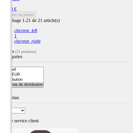
Prix
14,28 €
Ajouter au panier
Affichage 1-21 de 21 article(s)
chevron_left
1
chevron_right
Filtres
(21 produits)
Catégories
Matériau
Notre service
client