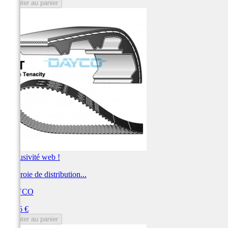
Ajouter au panier
Exclusivité web !
Courroie de distribution...
DAYCO
Prix
43,46 €
Ajouter au panier