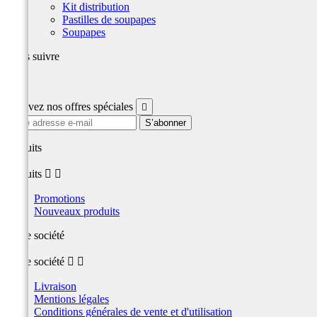
Kit distribution
Pastilles de soupapes
Soupapes
Nous suivre
Facebook
Recevez nos offres spéciales

produits
produits


Promotions
Nouveaux produits
Notre société
Notre société


Livraison
Mentions légales
Conditions générales de vente et d'utilisation