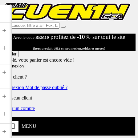
Ex:
+
Casque,
profitez de
-10%
sur tout le site
Avec le code
REM10
filtre
à
+
air,
(hors produit déjà en promotion,soldes et motos)
Fox,
Panier
batterie
Désolé, votre panier est encore vide !
...
Connexion
+
Déjà client ?
Connexion
Mot de passe oublié ?
+
Nouveau client
Créer un compte
+
MENU
+