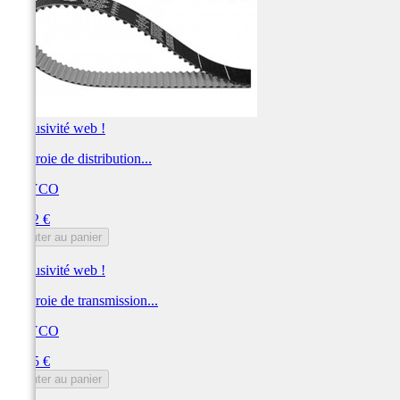
Exclusivité web !
Courroie de distribution...
DAYCO
Prix
56,32 €
Ajouter au panier
Exclusivité web !
Courroie de transmission...
DAYCO
Prix
53,85 €
Ajouter au panier