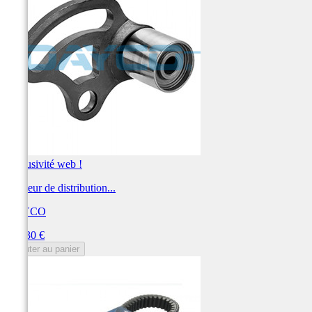
Exclusivité web !
Tendeur de distribution...
DAYCO
Prix
133,30 €
Ajouter au panier