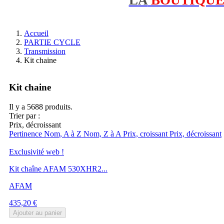
Accueil
PARTIE CYCLE
Transmission
Kit chaine
Kit chaine
Il y a 5688 produits.
Trier par :
Prix, décroissant
Pertinence
Nom, A à Z
Nom, Z à A
Prix, croissant
Prix, décroissant
Exclusivité web !
Kit chaîne AFAM 530XHR2...
AFAM
Prix
435,20 €
Ajouter au panier