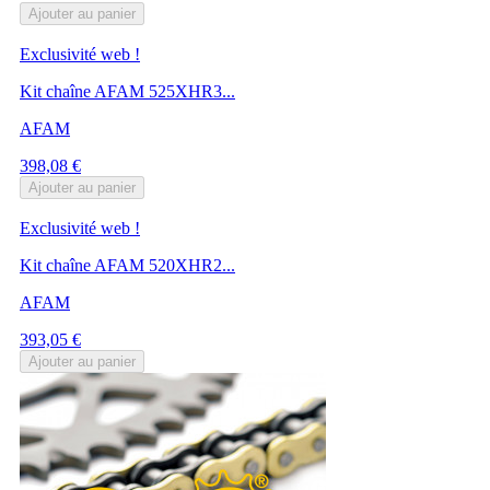
Ajouter au panier
Exclusivité web !
Kit chaîne AFAM 525XHR3...
AFAM
Prix
398,08 €
Ajouter au panier
Exclusivité web !
Kit chaîne AFAM 520XHR2...
AFAM
Prix
393,05 €
Ajouter au panier