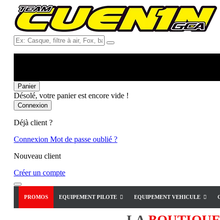
Ex:
Casque,
filtre
à
air,
Fox,
Panier
batterie
Désolé, votre panier est encore vide !
...
Connexion
Déjà client ?
Connexion
Mot de passe oublié ?
Nouveau client
Créer un compte
PROMOS
EQUIPEMENT PILOTE
EQUIPEMENT VEHICULE
LA
BOUTIQU