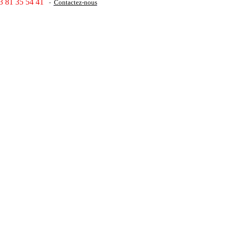
3 81 35 54 41
-
Contactez-nous