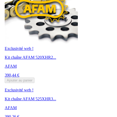
Exclusivité web !
Kit chaîne AFAM 520XHR2...
AFAM
Prix
390,44 €
Ajouter au panier
Exclusivité web !
Kit chaîne AFAM 525XHR3...
AFAM
Prix
390,26 €