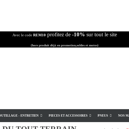
profitez de
-10%
sur tout le site
Avec le code
REM10
(hors produit déjà en promotion,soldes et motos)
OUTILLAGE - ENTRETIEN
PIECES ET ACCESSOIRES
PNEUS
NOS M
E
DU TOUT TERRAIN