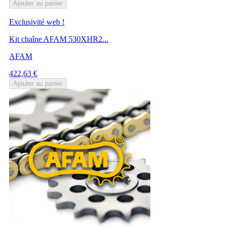
Ajouter au panier
Exclusivité web !
Kit chaîne AFAM 530XHR2...
AFAM
Prix
422,63 €
Ajouter au panier