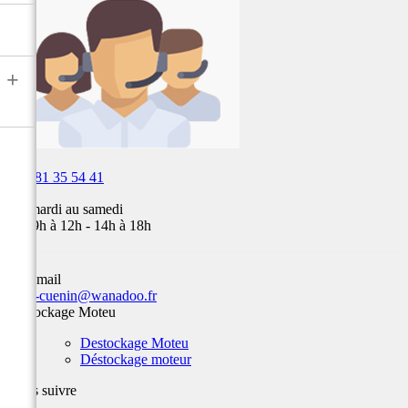
air,
Fox,
batterie
...
+

03 81 35 54 41
Du mardi au samedi
de 09h à 12h - 14h à 18h
Par email
team-cuenin@wanadoo.fr
Destockage Moteu
Destockage Moteu
Déstockage moteur
Nous suivre