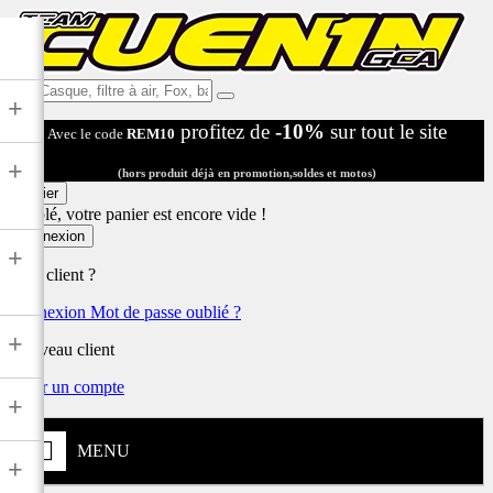
Ex:
+
Casque,
profitez de
-10%
sur tout le site
Avec le code
REM10
filtre
à
+
air,
(hors produit déjà en promotion,soldes et motos)
Fox,
Panier
batterie
Désolé, votre panier est encore vide !
...
Connexion
+
Déjà client ?
Connexion
Mot de passe oublié ?
+
Nouveau client
Créer un compte
+
MENU
+