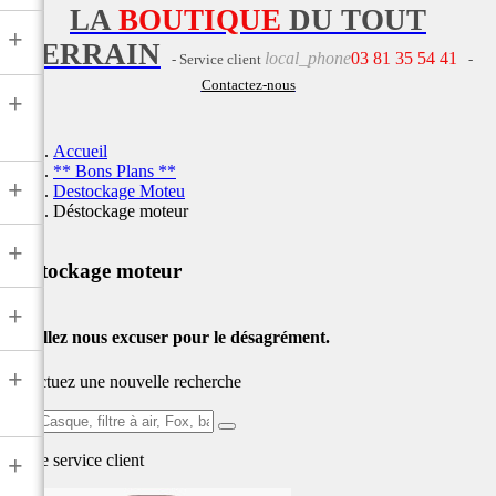
LA
BOUTIQUE
DU TOUT
+
TERRAIN
local_phone
03 81 35 54 41
- Service client
-
Contactez-nous
+
Accueil
** Bons Plans **
+
Destockage Moteu
Déstockage moteur
+
Déstockage moteur
+
Veuillez nous excuser pour le désagrément.
+
Effectuez une nouvelle recherche
Ex:
Casque,
Notre service
client
+
filtre
à