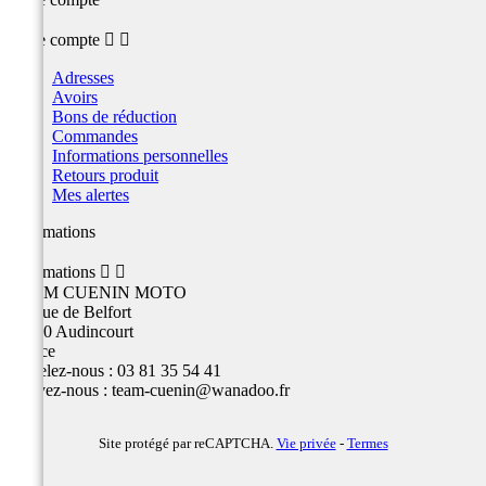
Votre compte


Adresses
Avoirs
Bons de réduction
Commandes
Informations personnelles
Retours produit
Mes alertes
Informations
Informations


TEAM CUENIN MOTO
26 Rue de Belfort
25400 Audincourt
France
Appelez-nous :
03 81 35 54 41
Écrivez-nous :
team-cuenin@wanadoo.fr
Site protégé par reCAPTCHA.
Vie privée
-
Termes