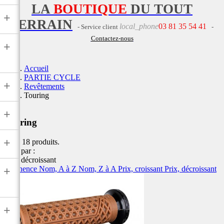
LA
BOUTIQUE
DU TOUT
+
TERRAIN
local_phone
03 81 35 54 41
- Service client
-
Contactez-nous
+
Accueil
PARTIE CYCLE
+
Revêtements
Touring
+
Touring
+
Il y a 18 produits.
Trier par :
Prix, décroissant
Pertinence
Nom, A à Z
Nom, Z à A
Prix, croissant
Prix, décroissant
+
+