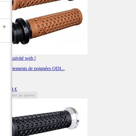
+
Exclusivité web !
Revêtements de poignées ODI...
ODI
Prix
97,34 €
Ajouter au panier