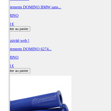
Revêtements DOMINO BMW sans...
DOMINO
Prix
22,80 €
Ajouter au panier
Exclusivité web !
Revêtements DOMINO 6274...
DOMINO
Prix
10,80 €
Ajouter au panier