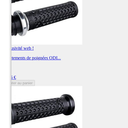
Exclusivité web !
Revêtements de poignées ODI...
ODI
Prix
92,46 €
Ajouter au panier