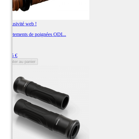
Exclusivité web !
Revêtements de poignées ODI...
ODI
Prix
83,85 €
Ajouter au panier