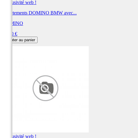
Exclusivité web !
Revêtements DOMINO BMW avec...
DOMINO
Prix
22,80 €
Ajouter au panier
Exclusivité web !