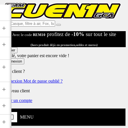
Ex:
+
Casque,
profitez de
-10%
sur tout le site
Avec le code
REM10
filtre
à
+
air,
(hors produit déjà en promotion,soldes et motos)
Fox,
Panier
batterie
Désolé, votre panier est encore vide !
...
Connexion
+
Déjà client ?
Connexion
Mot de passe oublié ?
+
Nouveau client
Créer un compte
+
MENU
+