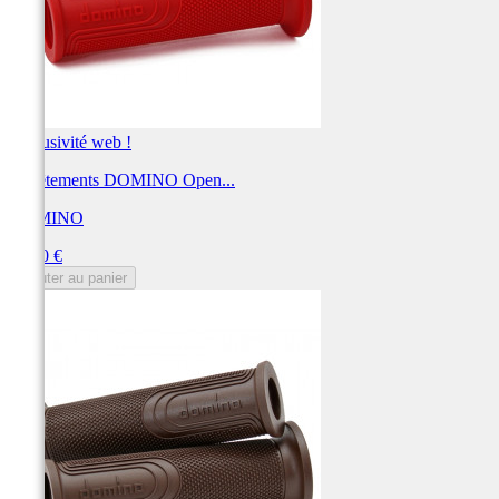
Exclusivité web !
Revêtements DOMINO Open...
DOMINO
Prix
10,80 €
Ajouter au panier