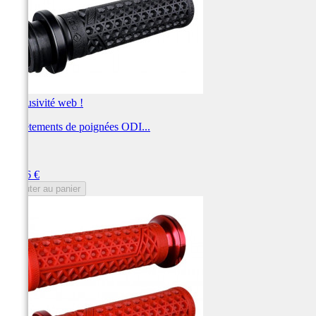
Exclusivité web !
Revêtements de poignées ODI...
ODI
Prix
92,46 €
Ajouter au panier