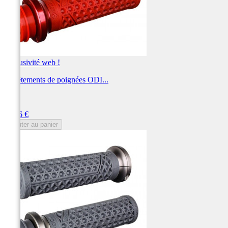
Exclusivité web !
Revêtements de poignées ODI...
ODI
Prix
92,46 €
Ajouter au panier