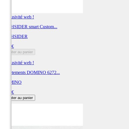
Exclusivité web !
HIGHSIDER smart Custom...
HIGHSIDER
Prix
9,95 €
Ajouter au panier
Exclusivité web !
Revêtements DOMINO 6272...
DOMINO
Prix
9,60 €
Ajouter au panier