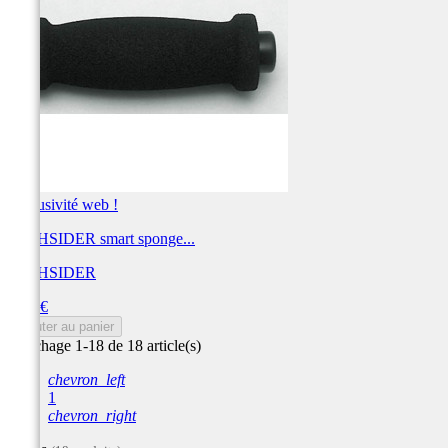
Exclusivité web !
HIGHSIDER smart sponge...
HIGHSIDER
Prix
6,95 €
Ajouter au panier
Affichage 1-18 de 18 article(s)
chevron_left
1
chevron_right