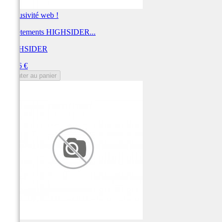
Exclusivité web !
Revêtements HIGHSIDER...
HIGHSIDER
Prix
29,96 €
Ajouter au panier