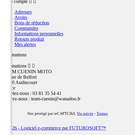
Votre compte


Adresses
Avoirs
Bons de réduction
Commandes
Informations personnelles
Retours produit
Mes alertes
Informations
Informations


TEAM CUENIN MOTO
26 Rue de Belfort
25400 Audincourt
France
Appelez-nous :
03 81 35 54 41
Écrivez-nous :
team-cuenin@wanadoo.fr
Site protégé par reCAPTCHA.
Vie privée
-
Termes
© 2026 - Logiciel e-commerce par FUTUROSOFT™