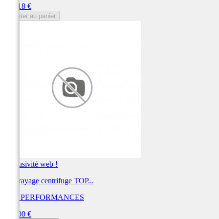
Prix
145,18 €
Ajouter au panier
Exclusivité web !
Embrayage centrifuge TOP...
TOP PERFORMANCES
Prix
125,00 €