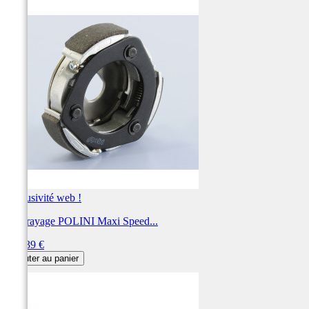
Exclusivité web !
Embrayage POLINI Maxi Speed...
Prix
122,39 €
Ajouter au panier