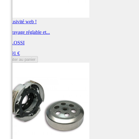
Exclusivité web !
Embrayage réglable et...
MALOSSI
Prix
199,91 €
Ajouter au panier