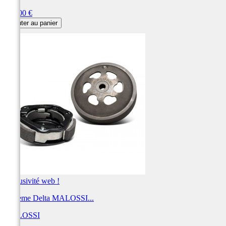
Prix
150,00 €
Ajouter au panier
Exclusivité web !
Système Delta MALOSSI...
MALOSSI