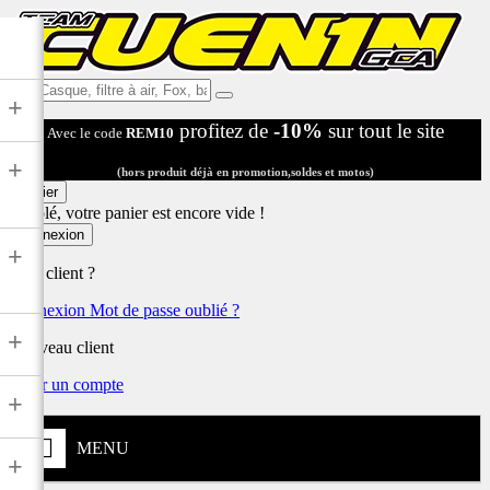
Ex:
+
Casque,
profitez de
-10%
sur tout le site
Avec le code
REM10
filtre
à
+
air,
(hors produit déjà en promotion,soldes et motos)
Fox,
Panier
batterie
Désolé, votre panier est encore vide !
...
Connexion
+
Déjà client ?
Connexion
Mot de passe oublié ?
+
Nouveau client
Créer un compte
+
MENU
+