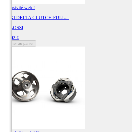
Exclusivité web !
MAXI DELTA CLUTCH FULL...
MALOSSI
Prix
214,02 €
Ajouter au panier