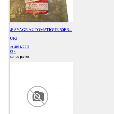
EMBRAYAGE AUTOMATIQUE 50ER...
SUZUKI
Départ 48H-72H
Prix
177,83 €
Ajouter au panier