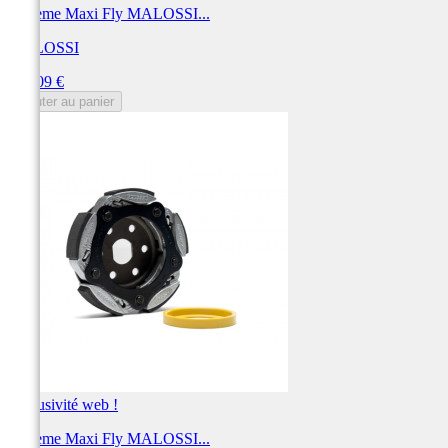
Système Maxi Fly MALOSSI...
MALOSSI
Prix
209,09 €
Ajouter au panier
Exclusivité web !
Système Maxi Fly MALOSSI...