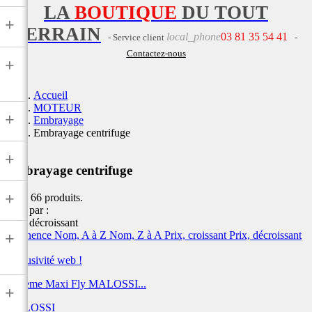
LA
BOUTIQUE
DU TOUT
+
TERRAIN
local_phone
03 81 35 54 41
- Service client
-
Contactez-nous
+
Accueil
MOTEUR
+
Embrayage
Embrayage centrifuge
+
Embrayage centrifuge
+
Il y a 66 produits.
Trier par :
Prix, décroissant
Pertinence
Nom, A à Z
Nom, Z à A
Prix, croissant
Prix, décroissant
+
Exclusivité web !
Système Maxi Fly MALOSSI...
+
MALOSSI