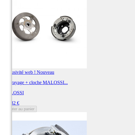
Exclusivité web !
Nouveau
Embrayage + cloche MALOSSI...
MALOSSI
Prix
117,32 €
Ajouter au panier