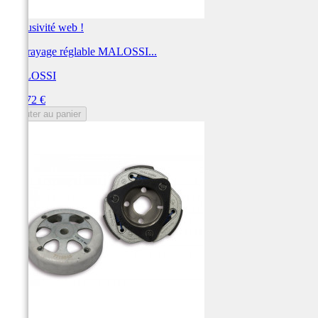
Exclusivité web !
Embrayage réglable MALOSSI...
MALOSSI
Prix
168,72 €
Ajouter au panier