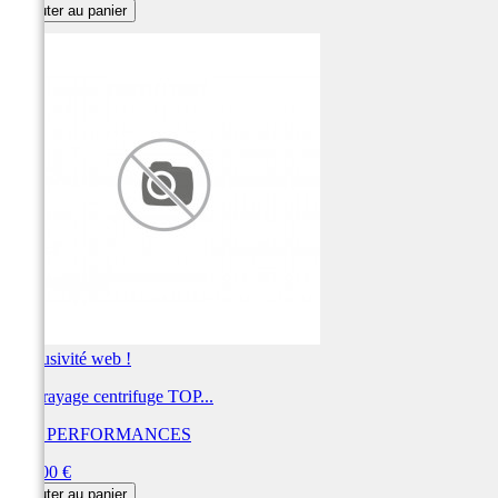
Ajouter au panier
Exclusivité web !
Embrayage centrifuge TOP...
TOP PERFORMANCES
Prix
125,00 €
Ajouter au panier