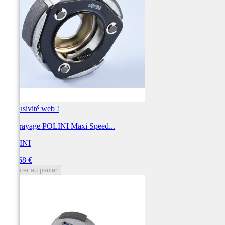
Exclusivité web !
Embrayage POLINI Maxi Speed...
POLINI
Prix
116,68 €
Ajouter au panier