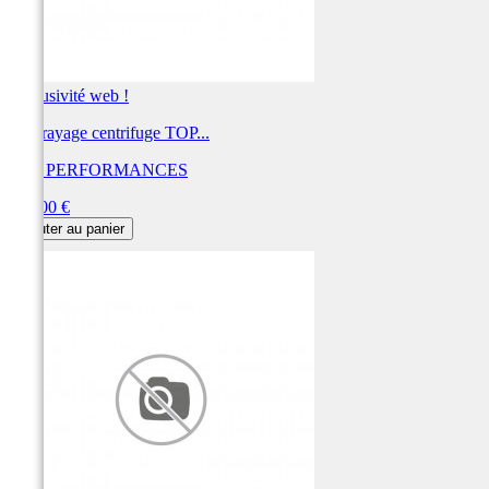
Exclusivité web !
Embrayage centrifuge TOP...
TOP PERFORMANCES
Prix
175,00 €
Ajouter au panier