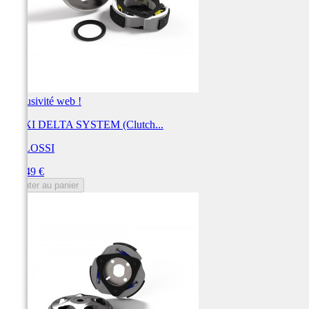
Exclusivité web !
MAXI DELTA SYSTEM (Clutch...
MALOSSI
Prix
188,49 €
Ajouter au panier