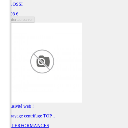
MALOSSI
Prix
150,98 €
Ajouter au panier
Exclusivité web !
Embrayage centrifuge TOP...
TOP PERFORMANCES