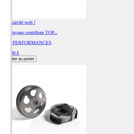
Exclusivité web !
Embrayage centrifuge TOP...
TOP PERFORMANCES
Prix
175,00 €
Ajouter au panier