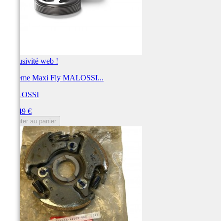
Exclusivité web !
Système Maxi Fly MALOSSI...
MALOSSI
Prix
182,49 €
Ajouter au panier