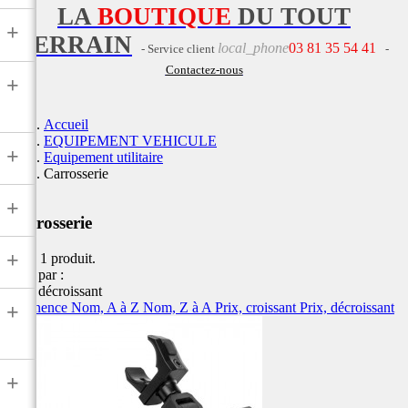
LA
BOUTIQUE
DU TOUT
+
TERRAIN
local_phone
03 81 35 54 41
- Service client
-
Contactez-nous
+
Accueil
EQUIPEMENT VEHICULE
+
Equipement utilitaire
Carrosserie
+
Carrosserie
+
Il y a 1 produit.
Trier par :
Prix, décroissant
Pertinence
Nom, A à Z
Nom, Z à A
Prix, croissant
Prix, décroissant
+
+