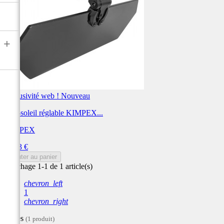
+
Exclusivité web !
Nouveau
Pare-soleil réglable KIMPEX...
KIMPEX
Prix
53,03 €
Ajouter au panier
Affichage 1-1 de 1 article(s)
chevron_left
1
chevron_right
Filtres
(1 produit)