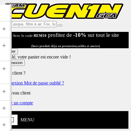
Ex:
+
Casque,
profitez de
-10%
sur tout le site
Avec le code
REM10
filtre
à
+
air,
(hors produit déjà en promotion,soldes et motos)
Fox,
Panier
batterie
Désolé, votre panier est encore vide !
...
Connexion
+
Déjà client ?
Connexion
Mot de passe oublié ?
+
Nouveau client
Créer un compte
+
MENU
+