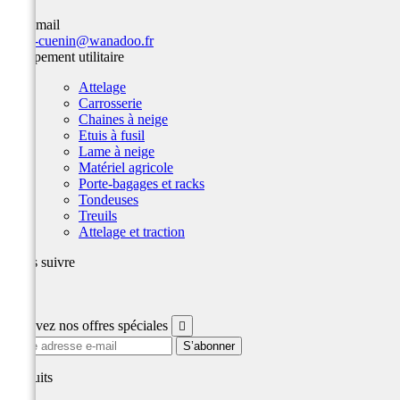
Par email
team-cuenin@wanadoo.fr
Equipement utilitaire
Attelage
Carrosserie
Chaines à neige
Etuis à fusil
Lame à neige
Matériel agricole
Porte-bagages et racks
Tondeuses
Treuils
Attelage et traction
Nous suivre
Facebook
Recevez nos offres spéciales

produits