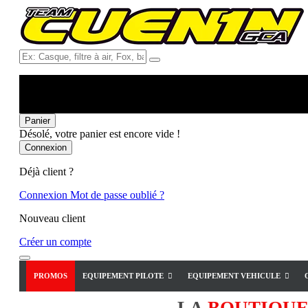
Ex:
Casque,
filtre
à
air,
Fox,
Panier
batterie
Désolé, votre panier est encore vide !
...
Connexion
Déjà client ?
Connexion
Mot de passe oublié ?
Nouveau client
Créer un compte
PROMOS
EQUIPEMENT PILOTE
EQUIPEMENT VEHICULE
LA
BOUTIQU