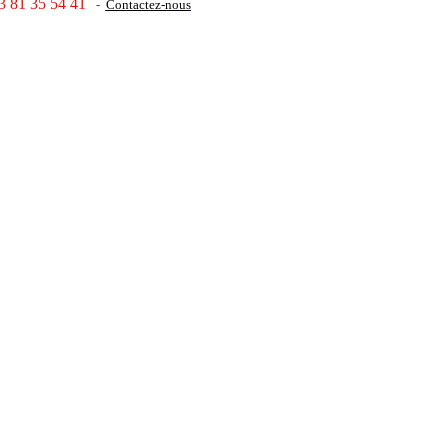
3 81 35 54 41
-
Contactez-nous