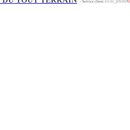
local_phone
0
- Service client