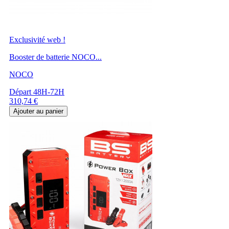
Exclusivité web !
Booster de batterie NOCO...
NOCO
Départ 48H-72H
Prix
310,74 €
Ajouter au panier