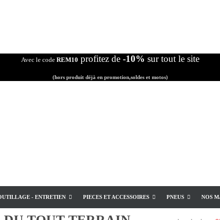
profitez de
-10%
sur tout le site
Avec le code
REM10
(hors produit déjà en promotion,soldes et motos)
OUTILLAGE - ENTRETIEN
PIECES ET ACCESSOIRES
PNEUS
NOS M
E
DU TOUT TERRAIN