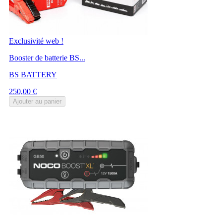
Exclusivité web !
Booster de batterie BS...
BS BATTERY
Prix
250,00 €
Ajouter au panier