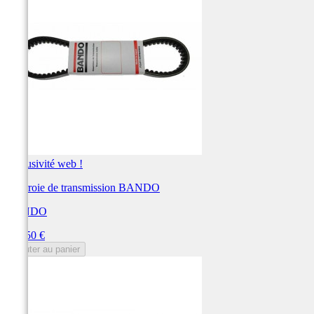
Exclusivité web !
Courroie de transmission BANDO
BANDO
Prix
149,50 €
Ajouter au panier