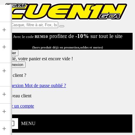
Ex:
+
Casque,
profitez de
-10%
sur tout le site
Avec le code
REM10
filtre
à
+
air,
(hors produit déjà en promotion,soldes et motos)
Fox,
Panier
batterie
Désolé, votre panier est encore vide !
...
Connexion
+
Déjà client ?
Connexion
Mot de passe oublié ?
+
Nouveau client
Créer un compte
+
MENU
+