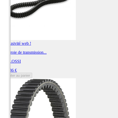
Exclusivité web !
Courroie de transmission...
MALOSSI
Prix
140,36 €
Ajouter au panier