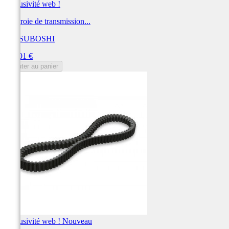
Exclusivité web !
Courroie de transmission...
MITSUBOSHI
Prix
215,01 €
Ajouter au panier
Exclusivité web !
Nouveau