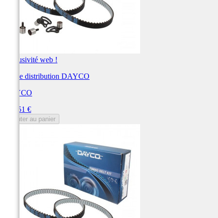
Exclusivité web !
Kit de distribution DAYCO
DAYCO
Prix
330,51 €
Ajouter au panier