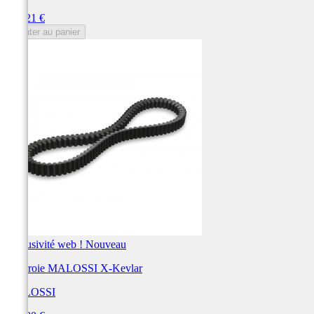
Prix
161,21 €
Ajouter au panier
Exclusivité web !
Nouveau
Courroie MALOSSI X-Kevlar
MALOSSI