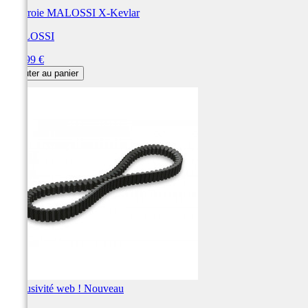
Courroie MALOSSI X-Kevlar
MALOSSI
Prix
211,99 €
Ajouter au panier
Exclusivité web !
Nouveau