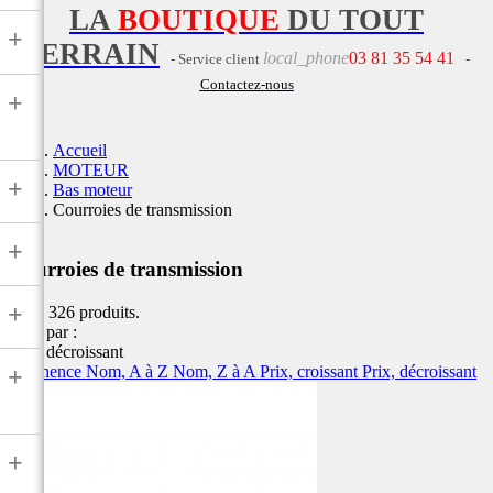
LA
BOUTIQUE
DU TOUT
+
TERRAIN
local_phone
03 81 35 54 41
- Service client
-
Contactez-nous
+
Accueil
MOTEUR
+
Bas moteur
Courroies de transmission
+
Courroies de transmission
+
Il y a 326 produits.
Trier par :
Prix, décroissant
Pertinence
Nom, A à Z
Nom, Z à A
Prix, croissant
Prix, décroissant
+
+