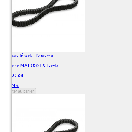
Exclusivité web !
Nouveau
Courroie MALOSSI X-Kevlar
MALOSSI
Prix
141,74 €
Ajouter au panier