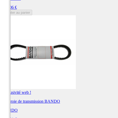
Prix
201,06 €
Ajouter au panier
Exclusivité web !
Courroie de transmission BANDO
BANDO