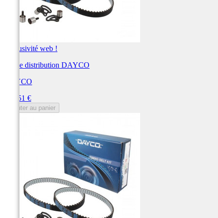
Exclusivité web !
Kit de distribution DAYCO
DAYCO
Prix
330,51 €
Ajouter au panier