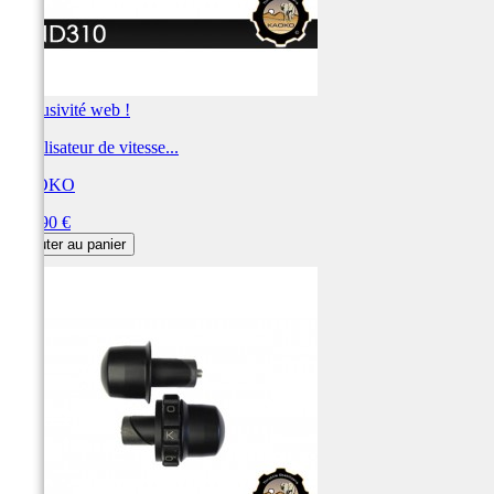
Exclusivité web !
Stabilisateur de vitesse...
KAOKO
Prix
122,90 €
Ajouter au panier