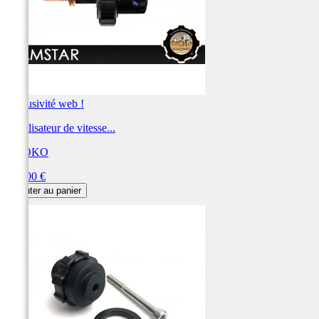
Exclusivité web !
Stabilisateur de vitesse...
KAOKO
Prix
145,00 €
Ajouter au panier