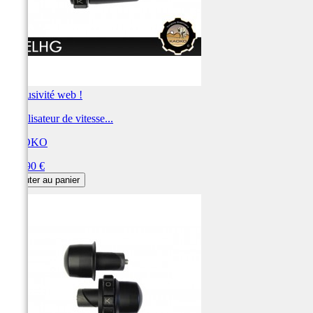
Exclusivité web !
Stabilisateur de vitesse...
KAOKO
Prix
122,90 €
Ajouter au panier