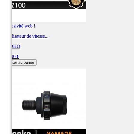
Exclusivité web !
Stabilisateur de vitesse...
KAOKO
Prix
122,90 €
Ajouter au panier