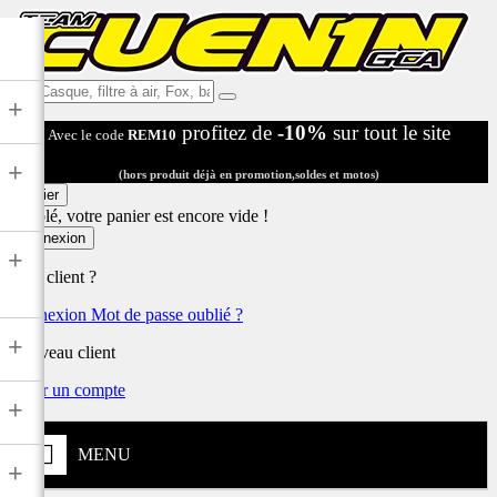
Ex:
+
Casque,
profitez de
-10%
sur tout le site
Avec le code
REM10
filtre
à
+
air,
(hors produit déjà en promotion,soldes et motos)
Fox,
Panier
batterie
Désolé, votre panier est encore vide !
...
Connexion
+
Déjà client ?
Connexion
Mot de passe oublié ?
+
Nouveau client
Créer un compte
+
MENU
+