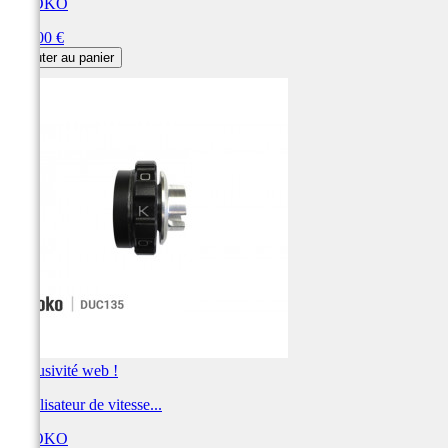
KAOKO
Prix
129,00 €
Ajouter au panier
Exclusivité web !
Stabilisateur de vitesse...
KAOKO