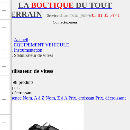
LA
BOUTIQUE
DU TOUT
+
TERRAIN
local_phone
03 81 35 54 41
- Service client
-
Contactez-nous
+
Accueil
EQUIPEMENT VEHICULE
+
Instrumentation
Stabilisateur de vitess
+
Stabilisateur de vitess
+
Il y a 98 produits.
Trier par :
Prix, décroissant
Pertinence
Nom, A à Z
Nom, Z à A
Prix, croissant
Prix, décroissant
+
+