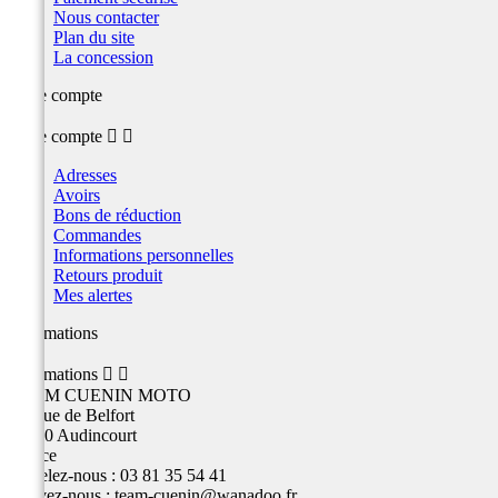
Nous contacter
Plan du site
La concession
Votre compte
Votre compte


Adresses
Avoirs
Bons de réduction
Commandes
Informations personnelles
Retours produit
Mes alertes
Informations
Informations


TEAM CUENIN MOTO
26 Rue de Belfort
25400 Audincourt
France
Appelez-nous :
03 81 35 54 41
Écrivez-nous :
team-cuenin@wanadoo.fr