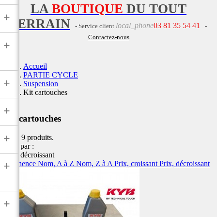
LA
BOUTIQUE
DU TOUT
+
TERRAIN
local_phone
03 81 35 54 41
- Service client
-
Contactez-nous
+
Accueil
PARTIE CYCLE
+
Suspension
Kit cartouches
+
Kit cartouches
+
Il y a 9 produits.
Trier par :
Prix, décroissant
Pertinence
Nom, A à Z
Nom, Z à A
Prix, croissant
Prix, décroissant
+
+