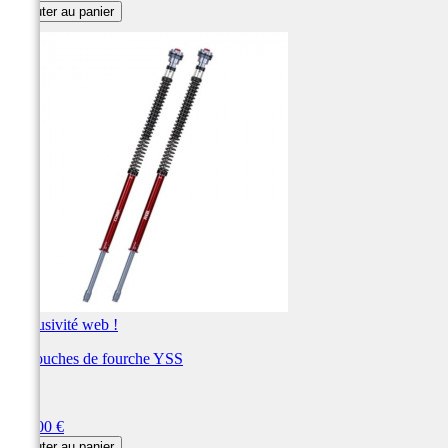
Ajouter au panier
Exclusivité web !
Cartouches de fourche YSS
YSS
Prix
708,00 €
Ajouter au panier