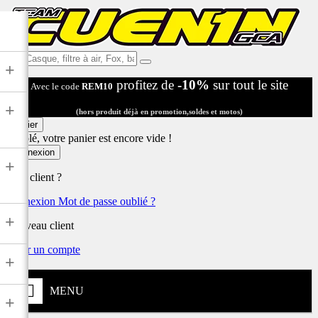
Ex:
+
Casque,
profitez de
-10%
sur tout le site
Avec le code
REM10
filtre
à
+
air,
(hors produit déjà en promotion,soldes et motos)
Fox,
Panier
batterie
Désolé, votre panier est encore vide !
...
Connexion
+
Déjà client ?
Connexion
Mot de passe oublié ?
+
Nouveau client
Créer un compte
+
MENU
+