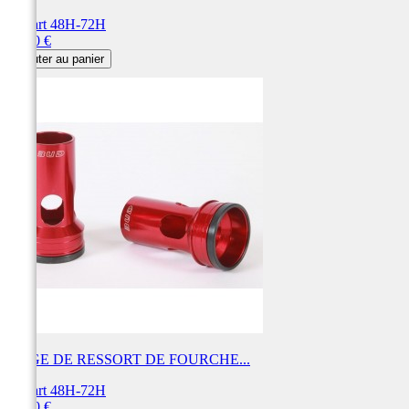
Départ 48H-72H
Prix
89,00 €
Ajouter au panier
SIEGE DE RESSORT DE FOURCHE...
Départ 48H-72H
Prix
89,00 €