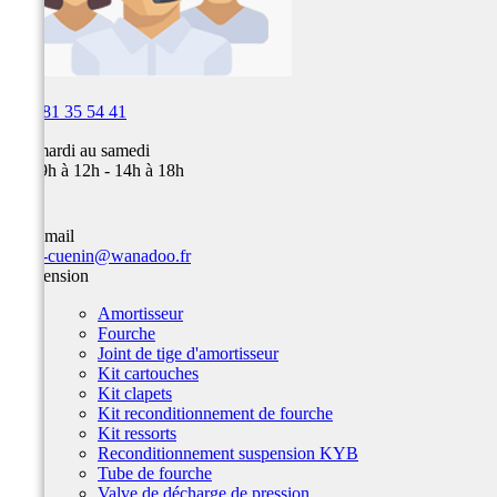

03 81 35 54 41
Du mardi au samedi
de 09h à 12h - 14h à 18h
Par email
team-cuenin@wanadoo.fr
Suspension
Amortisseur
Fourche
Joint de tige d'amortisseur
Kit cartouches
Kit clapets
Kit reconditionnement de fourche
Kit ressorts
Reconditionnement suspension KYB
Tube de fourche
Valve de décharge de pression