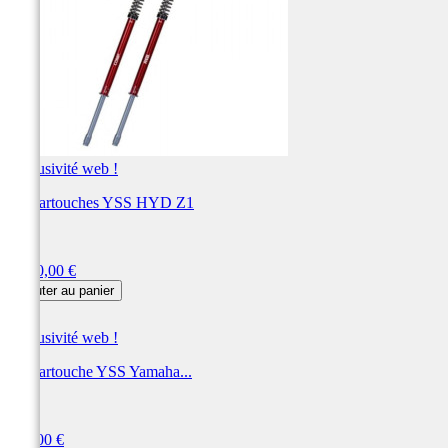
Exclusivité web !
Kit cartouches YSS HYD Z1
YSS
Prix
1 140,00 €
Ajouter au panier
Exclusivité web !
Kit cartouche YSS Yamaha...
YSS
Prix
708,00 €