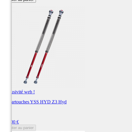
Exclusivité web !
Kit cartouches YSS HYD Z3 Hyd
YSS
Prix
708,00 €
Ajouter au panier