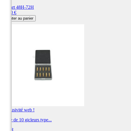
Départ 48H-72H
Prix
20,40 €
Ajouter au panier
Exclusivité web !
Boite de 10 gicleurs type...
BIHR