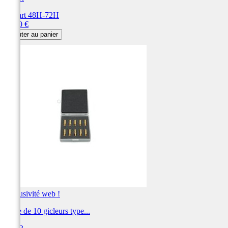
Départ 48H-72H
Prix
19,20 €
Ajouter au panier
Exclusivité web !
Boite de 10 gicleurs type...