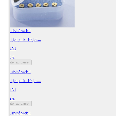
Exclusivité web !
Polini jet pack. 10 jets...
POLINI
Prix
30,78 €
Ajouter au panier
Exclusivité web !
Polini jet pack. 10 jets...
POLINI
Prix
25,92 €
Ajouter au panier
Exclusivité web !