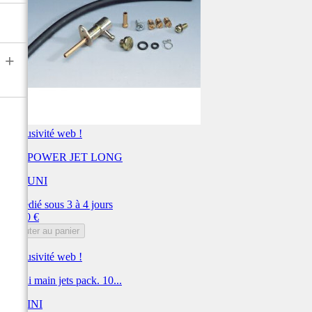
+
Exclusivité web !
KIT POWER JET LONG
MIKUNI
Expédié sous 3 à 4 jours
Prix
70,80 €
Ajouter au panier
Exclusivité web !
Polini main jets pack. 10...
POLINI