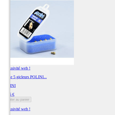
Exclusivité web !
Jeu de 5 gicleurs POLINI...
POLINI
Prix
38,55 €
Ajouter au panier
Exclusivité web !