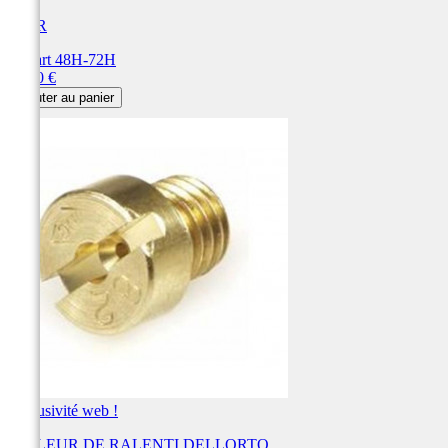
BIHR
Départ 48H-72H
Prix
15,60 €
Ajouter au panier
Exclusivité web !
GICLEUR DE RALENTI DELLORTO...