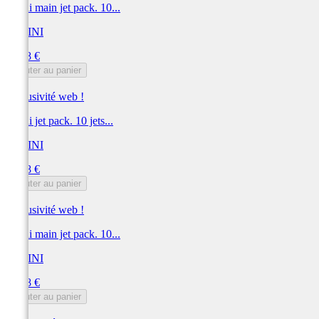
Polini main jet pack. 10...
POLINI
Prix
30,78 €
Ajouter au panier
Exclusivité web !
Polini jet pack. 10 jets...
POLINI
Prix
30,78 €
Ajouter au panier
Exclusivité web !
Polini main jet pack. 10...
POLINI
Prix
30,78 €
Ajouter au panier