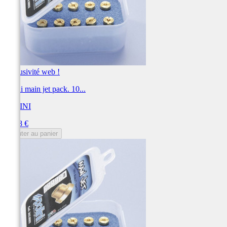
Exclusivité web !
Polini main jet pack. 10...
POLINI
Prix
30,78 €
Ajouter au panier