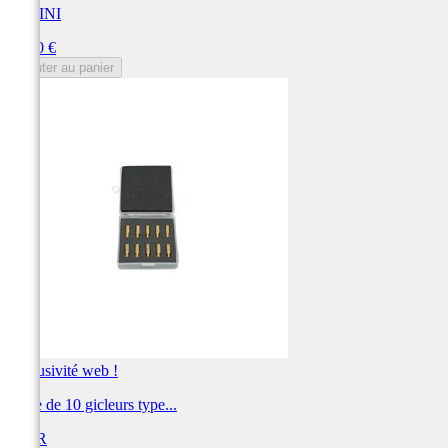
POLINI
Prix
21,00 €
Ajouter au panier
Exclusivité web !
Boite de 10 gicleurs type...
BIHR