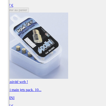
Prix
44,37 €
Ajouter au panier
Exclusivité web !
Polini main jets pack. 10...
POLINI
Prix
44,37 €