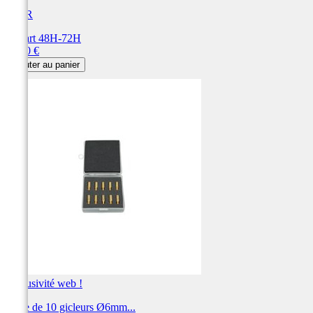
BIHR
Départ 48H-72H
Prix
15,60 €
Ajouter au panier
Exclusivité web !
Boite de 10 gicleurs Ø6mm...