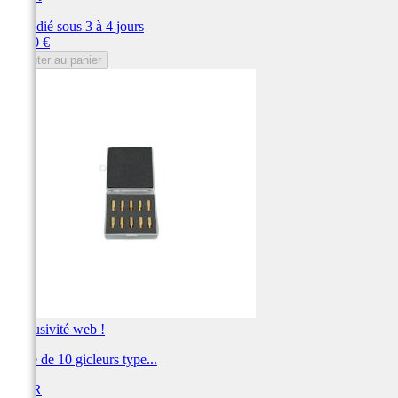
Expédié sous 3 à 4 jours
Prix
19,20 €
Ajouter au panier
Exclusivité web !
Boite de 10 gicleurs type...
BIHR