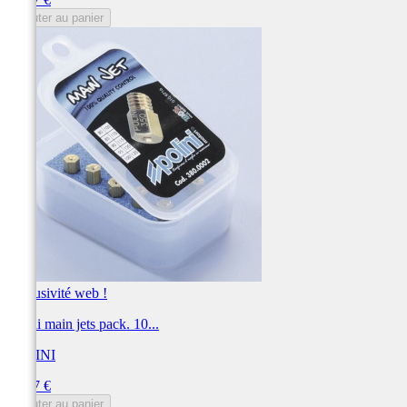
Ajouter au panier
Exclusivité web !
Polini main jets pack. 10...
POLINI
Prix
44,37 €
Ajouter au panier