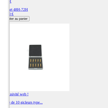
BIHR
Départ 48H-72H
Prix
19,20 €
Ajouter au panier
Exclusivité web !
Boite de 10 gicleurs type...