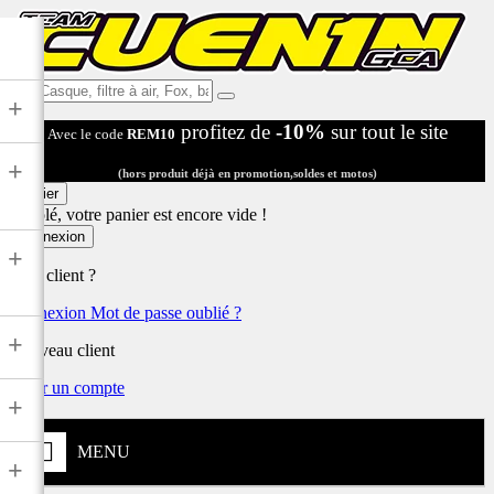
Ex:
+
Casque,
profitez de
-10%
sur tout le site
Avec le code
REM10
filtre
à
+
air,
(hors produit déjà en promotion,soldes et motos)
Fox,
Panier
batterie
Désolé, votre panier est encore vide !
...
Connexion
+
Déjà client ?
Connexion
Mot de passe oublié ?
+
Nouveau client
Créer un compte
+
MENU
+