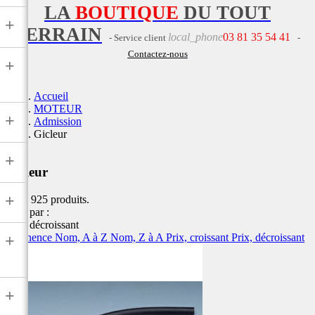
LA
BOUTIQUE
DU TOUT
+
TERRAIN
local_phone
03 81 35 54 41
- Service client
-
Contactez-nous
+
Accueil
MOTEUR
+
Admission
Gicleur
+
Gicleur
+
Il y a 925 produits.
Trier par :
Prix, décroissant
Pertinence
Nom, A à Z
Nom, Z à A
Prix, croissant
Prix, décroissant
+
+