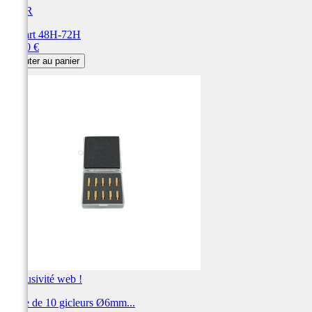
BIHR
Départ 48H-72H
Prix
15,60 €
Ajouter au panier
Exclusivité web !
Boite de 10 gicleurs Ø6mm...