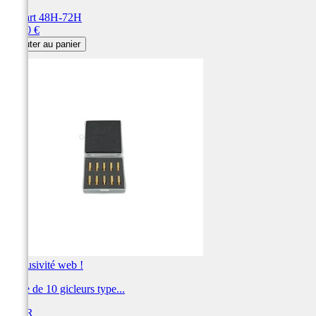
Départ 48H-72H
Prix
19,20 €
Ajouter au panier
Exclusivité web !
Boite de 10 gicleurs type...
BIHR