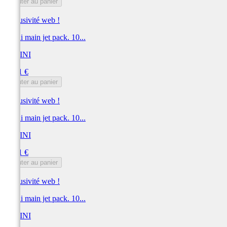
Ajouter au panier
Exclusivité web !
Polini main jet pack. 10...
POLINI
Prix
42,41 €
Ajouter au panier
Exclusivité web !
Polini main jet pack. 10...
POLINI
Prix
42,41 €
Ajouter au panier
Exclusivité web !
Polini main jet pack. 10...
POLINI