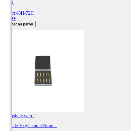
BIHR
Départ 48H-72H
Prix
19,20 €
Ajouter au panier
Exclusivité web !
Boite de 10 gicleurs Ø5mm...