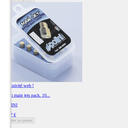
Exclusivité web !
Polini main jets pack. 10...
POLINI
Prix
44,37 €
Ajouter au panier