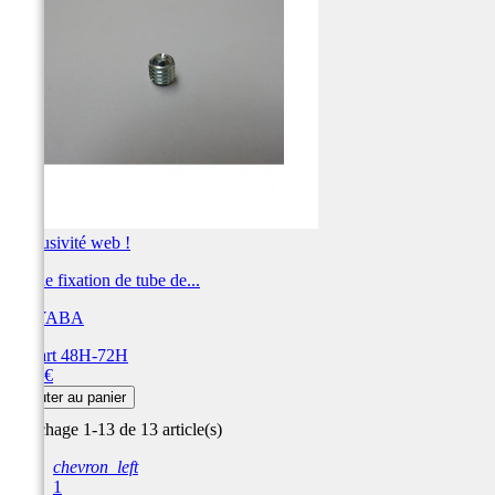
Exclusivité web !
Vis de fixation de tube de...
KAYABA
Départ 48H-72H
Prix
1,36 €
Ajouter au panier
Affichage 1-13 de 13 article(s)
chevron_left
1