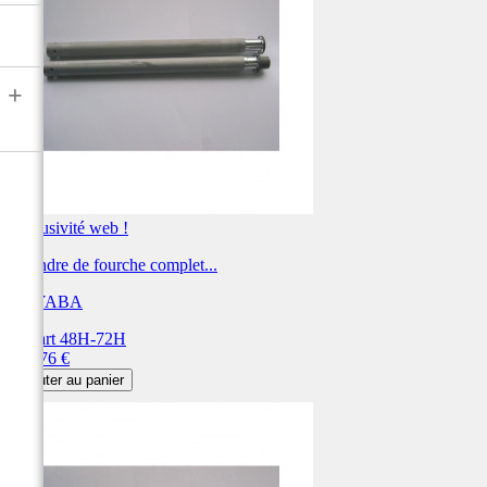
+
Exclusivité web !
Cylindre de fourche complet...
KAYABA
Départ 48H-72H
Prix
197,76 €
Ajouter au panier