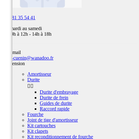

03 81 35 54 41
Du mardi au samedi
de 09h à 12h - 14h à 18h
Par email
team-cuenin@wanadoo.fr
Suspension
Amortisseur
Durite


Durite d'embrayage
Durite de frein
Guides de durite
Raccord rapide
Fourche
Joint de tige d'amortisseur
Kit cartouches
Kit clapets
Kit reconditionnement de fourche