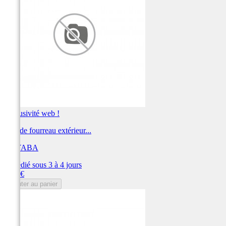
Exclusivité web !
Clip de fourreau extérieur...
KAYABA
Expédié sous 3 à 4 jours
Prix
3,46 €
Ajouter au panier