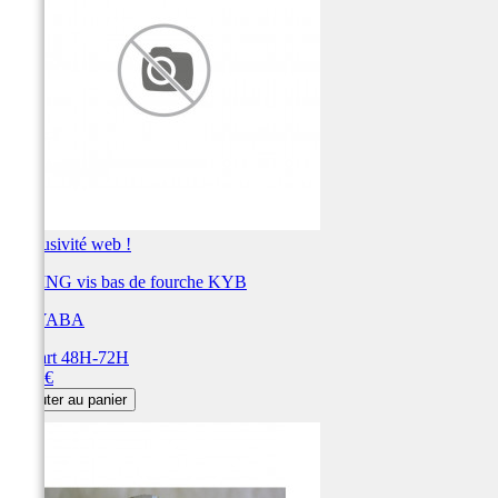
Exclusivité web !
O-RING vis bas de fourche KYB
KAYABA
Départ 48H-72H
Prix
2,41 €
Ajouter au panier