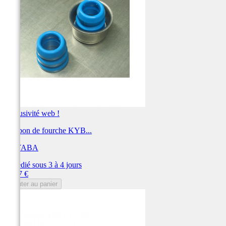
Exclusivité web !
Tampon de fourche KYB...
KAYABA
Expédié sous 3 à 4 jours
Prix
13,97 €
Ajouter au panier