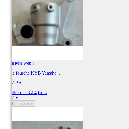
Exclusivité web !
Bas de fourche KYB Yamaha...
KAYABA
Expédié sous 3 à 4 jours
Prix
116,81 €
Ajouter au panier