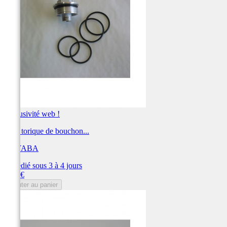
Exclusivité web !
Joint torique de bouchon...
KAYABA
Expédié sous 3 à 4 jours
Prix
2,41 €
Ajouter au panier