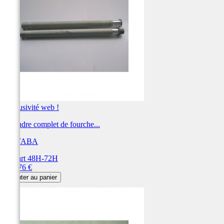
Exclusivité web !
Cylindre complet de fourche...
KAYABA
Départ 48H-72H
Prix
197,76 €
Ajouter au panier