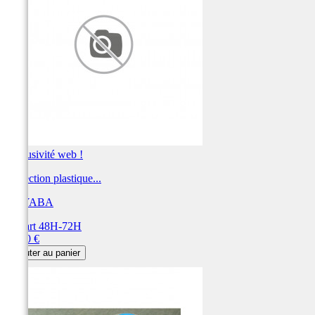
Exclusivité web !
Protection plastique...
KAYABA
Départ 48H-72H
Prix
31,80 €
Ajouter au panier