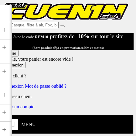
Ex:
+
Casque,
profitez de
-10%
sur tout le site
Avec le code
REM10
filtre
à
+
air,
(hors produit déjà en promotion,soldes et motos)
Fox,
Panier
batterie
Désolé, votre panier est encore vide !
...
Connexion
+
Déjà client ?
Connexion
Mot de passe oublié ?
+
Nouveau client
Créer un compte
+
MENU
+