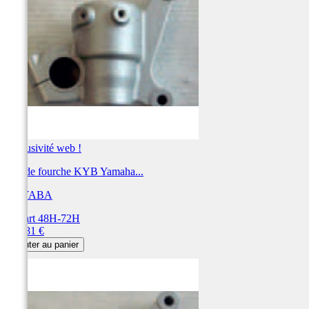
Exclusivité web !
Bas de fourche KYB Yamaha...
KAYABA
Départ 48H-72H
Prix
116,81 €
Ajouter au panier