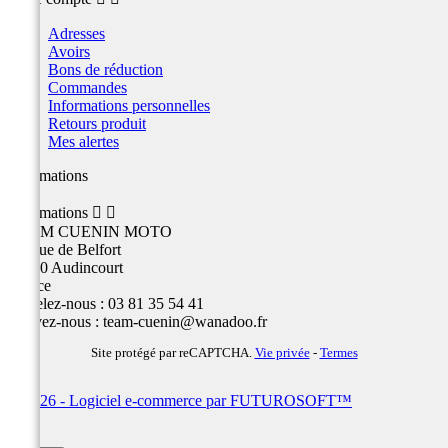
Adresses
Avoirs
Bons de réduction
Commandes
Informations personnelles
Retours produit
Mes alertes
Informations
Informations


TEAM CUENIN MOTO
26 Rue de Belfort
25400 Audincourt
France
Appelez-nous :
03 81 35 54 41
Écrivez-nous :
team-cuenin@wanadoo.fr
Site protégé par reCAPTCHA.
Vie privée
-
Termes
© 2026 - Logiciel e-commerce par FUTUROSOFT™
×