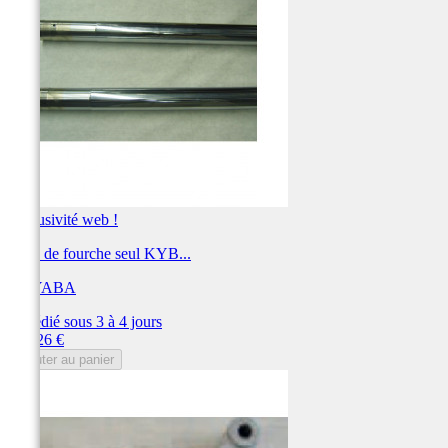
Exclusivité web !
Tube de fourche seul KYB...
KAYABA
Expédié sous 3 à 4 jours
Prix
153,26 €
Ajouter au panier