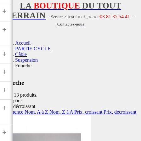
LA
BOUTIQUE
DU TOUT
+
TERRAIN
local_phone
03 81 35 54 41
- Service client
-
Contactez-nous
+
Accueil
PARTIE CYCLE
+
Câble
Suspension
Fourche
+
Fourche
+
Il y a 13 produits.
Trier par :
Prix, décroissant
+
Pertinence
Nom, A à Z
Nom, Z à A
Prix, croissant
Prix, décroissant
+