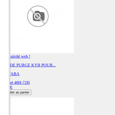
Exclusivité web !
VIS DE PURGE KYB POUR...
KAYABA
Départ 48H-72H
Prix
6,67 €
Ajouter au panier