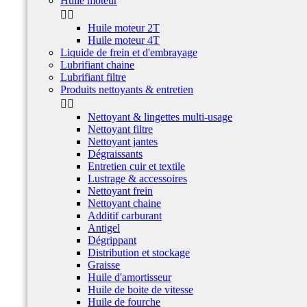
Huile moteur


Huile moteur 2T
Huile moteur 4T
Liquide de frein et d'embrayage
Lubrifiant chaine
Lubrifiant filtre
Produits nettoyants & entretien


Nettoyant & lingettes multi-usage
Nettoyant filtre
Nettoyant jantes
Dégraissants
Entretien cuir et textile
Lustrage & accessoires
Nettoyant frein
Nettoyant chaine
Additif carburant
Antigel
Dégrippant
Distribution et stockage
Graisse
Huile d'amortisseur
Huile de boite de vitesse
Huile de fourche