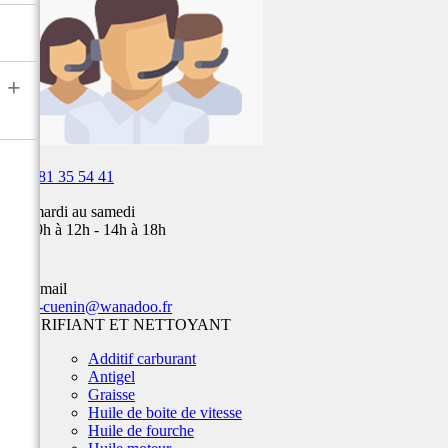
Fox,
batterie
...
+

03 81 35 54 41
Du mardi au samedi
de 09h à 12h - 14h à 18h
Par email
team-cuenin@wanadoo.fr
LUBRIFIANT ET NETTOYANT
Additif carburant
Antigel
Graisse
Huile de boite de vitesse
Huile de fourche