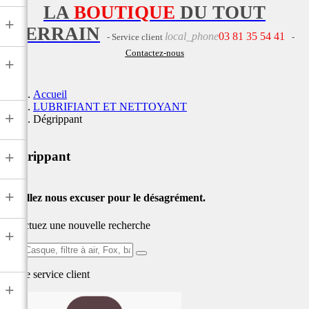
LA
BOUTIQUE
DU TOUT
+
TERRAIN
local_phone
03 81 35 54 41
- Service client
-
Contactez-nous
+
Accueil
LUBRIFIANT ET NETTOYANT
+
Dégrippant
+
Dégrippant
+
Veuillez nous excuser pour le désagrément.
Effectuez une nouvelle recherche
+
Ex:
Casque,
Notre service
client
filtre
+
à
air,