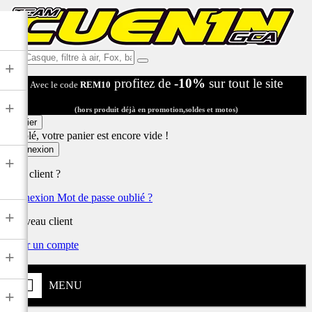
Ex:
+
Casque,
profitez de
-10%
sur tout le site
Avec le code
REM10
filtre
à
+
air,
(hors produit déjà en promotion,soldes et motos)
Fox,
Panier
batterie
Désolé, votre panier est encore vide !
...
Connexion
+
Déjà client ?
Connexion
Mot de passe oublié ?
+
Nouveau client
Créer un compte
+
MENU
+