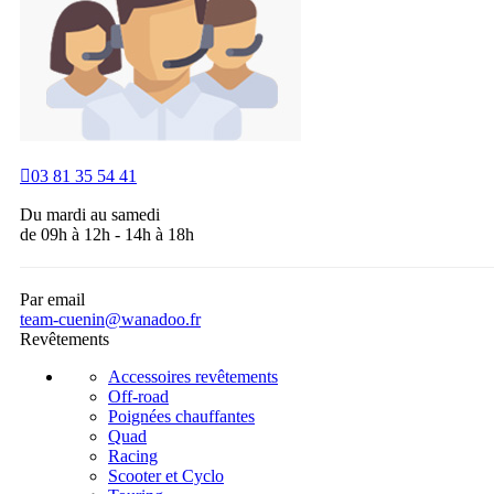

03 81 35 54 41
Du mardi au samedi
de 09h à 12h - 14h à 18h
Par email
team-cuenin@wanadoo.fr
Revêtements
Accessoires revêtements
Off-road
Poignées chauffantes
Quad
Racing
Scooter et Cyclo