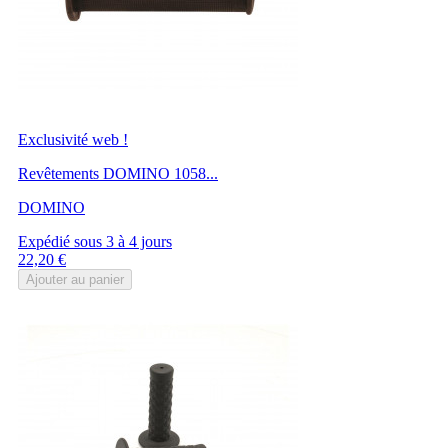
Exclusivité web !
Revêtements DOMINO 1058...
DOMINO
Expédié sous 3 à 4 jours
Prix
22,20 €
Ajouter au panier