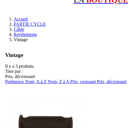
Accueil
PARTIE CYCLE
Câble
Revêtements
Vintage
Vintage
Il y a 3 produits.
Trier par :
Prix, décroissant
Pertinence
Nom, A à Z
Nom, Z à A
Prix, croissant
Prix, décroissant