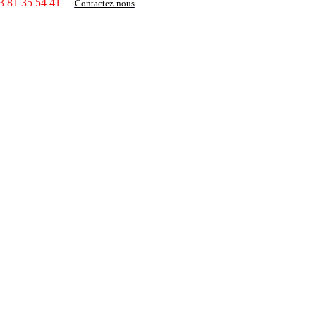
3 81 35 54 41
-
Contactez-nous