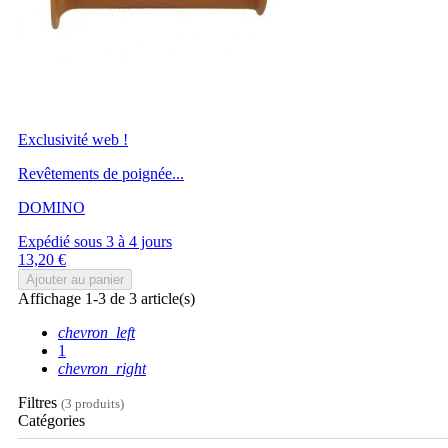
Exclusivité web !
Revêtements de poignée...
DOMINO
Expédié sous 3 à 4 jours
Prix
13,20 €
Ajouter au panier
Affichage 1-3 de 3 article(s)
chevron_left
1
chevron_right
Filtres
(3 produits)
Catégories