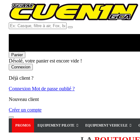
Ex:
Casque,
filtre
à
air,
Fox,
Panier
batterie
Désolé, votre panier est encore vide !
...
Connexion
Déjà client ?
Connexion
Mot de passe oublié ?
Nouveau client
Créer un compte
PROMOS
EQUIPEMENT PILOTE
EQUIPEMENT VEHICULE
LA
BOUTIQU