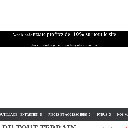
profitez de
-10%
sur tout le site
Avec le code
REM10
(hors produit déjà en promotion,soldes et motos)
OUTILLAGE - ENTRETIEN
PIECES ET ACCESSOIRES
PNEUS
NOS M
E
DU TOUT TERRAIN