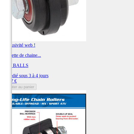
Exclusivité web !
Roulette de chaine...
ALL BALLS
Expédié sous 3 à 4 jours
Prix
25,37 €
Ajouter au panier