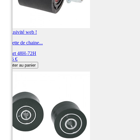
Exclusivité web !
Roulette de chaine...
Départ 48H-72H
Prix
23,36 €
Ajouter au panier