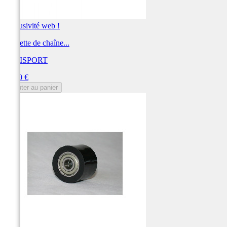
Exclusivité web !
Roulette de chaîne...
POLISPORT
Prix
15,90 €
Ajouter au panier