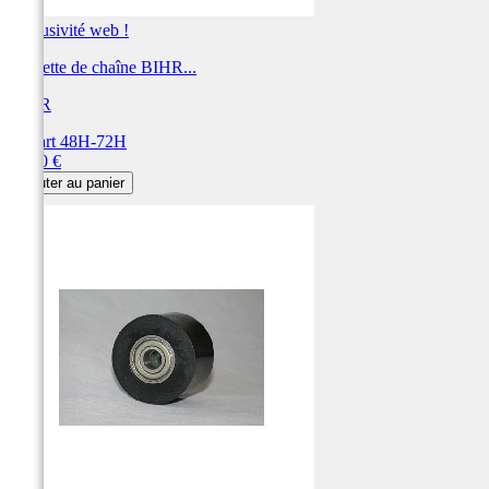
Exclusivité web !
Roulette de chaîne BIHR...
BIHR
Départ 48H-72H
Prix
14,40 €
Ajouter au panier