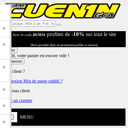
Ex:
+
Casque,
profitez de
-10%
sur tout le site
Avec le code
REM10
filtre
à
+
air,
(hors produit déjà en promotion,soldes et motos)
Fox,
Panier
batterie
Désolé, votre panier est encore vide !
...
Connexion
+
Déjà client ?
Connexion
Mot de passe oublié ?
+
Nouveau client
Créer un compte
+
MENU
+