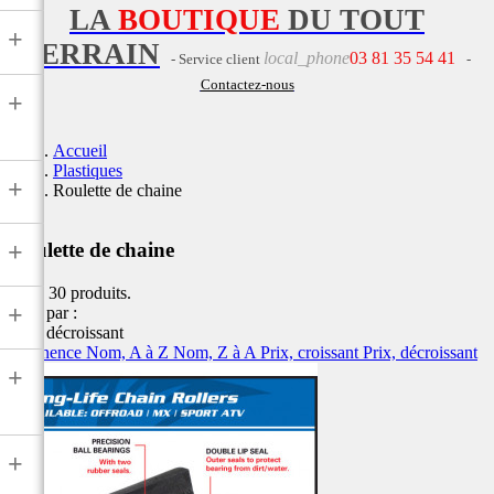
LA
BOUTIQUE
DU TOUT
+
TERRAIN
local_phone
03 81 35 54 41
- Service client
-
Contactez-nous
+
Accueil
Plastiques
+
Roulette de chaine
+
Roulette de chaine
Il y a 30 produits.
+
Trier par :
Prix, décroissant
Pertinence
Nom, A à Z
Nom, Z à A
Prix, croissant
Prix, décroissant
+
+