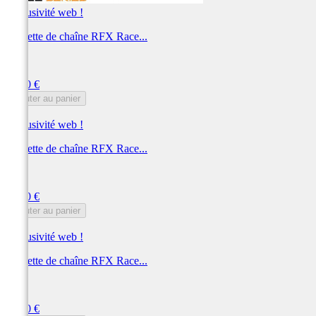
Exclusivité web !
Roulette de chaîne RFX Race...
RFX
Prix
11,00 €
Ajouter au panier
Exclusivité web !
Roulette de chaîne RFX Race...
RFX
Prix
11,00 €
Ajouter au panier
Exclusivité web !
Roulette de chaîne RFX Race...
RFX
Prix
11,00 €