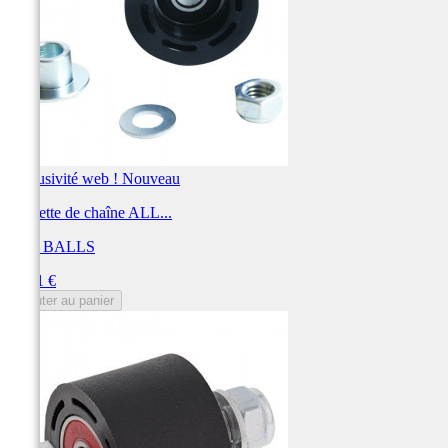
Exclusivité web !
Nouveau
Roulette de chaîne ALL...
ALL BALLS
Prix
35,01 €
Ajouter au panier