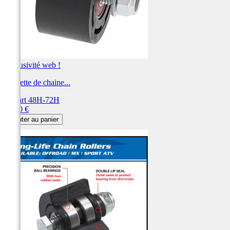
Exclusivité web !
Roulette de chaine...
Départ 48H-72H
Prix
23,80 €
Ajouter au panier