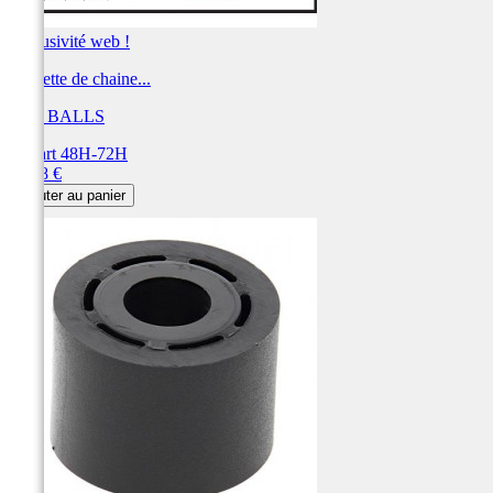
Exclusivité web !
Roulette de chaine...
ALL BALLS
Départ 48H-72H
Prix
14,18 €
Ajouter au panier