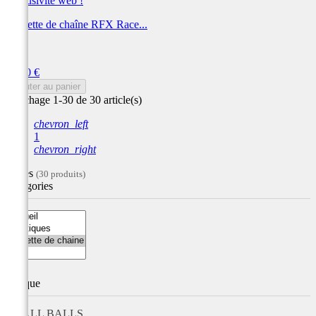
Exclusivité web !
Roulette de chaîne RFX Race...
RFX
Prix
11,00 €
Ajouter au panier
Affichage 1-30 de 30 article(s)
chevron_left
1
chevron_right
Filtres
(30 produits)
Catégories
Marque
ALL BALLS