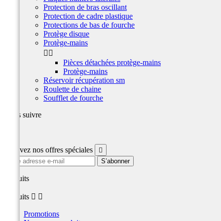
Protection de bras oscillant
Protection de cadre plastique
Protections de bas de fourche
Protège disque
Protège-mains


Pièces détachées protège-mains
Protège-mains
Réservoir récupération sm
Roulette de chaine
Soufflet de fourche
Nous suivre
Facebook
Recevez nos offres spéciales

produits
produits


Promotions