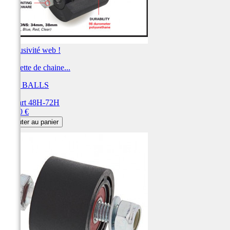
Exclusivité web !
Roulette de chaine...
ALL BALLS
Départ 48H-72H
Prix
23,80 €
Ajouter au panier