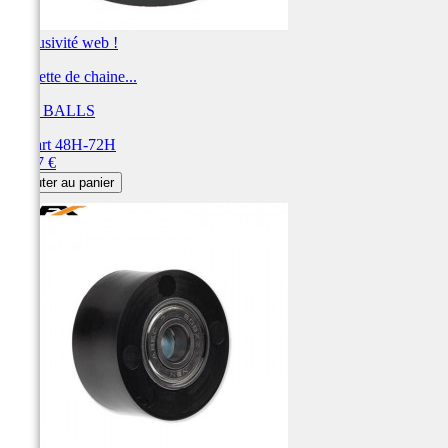
Exclusivité web !
Roulette de chaine...
ALL BALLS
Départ 48H-72H
Prix
13,07 €
Ajouter au panier