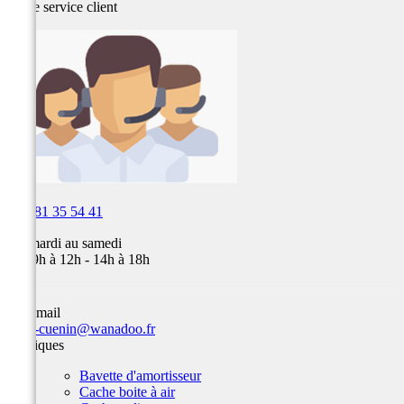
Notre service
client

03 81 35 54 41
Du mardi au samedi
de 09h à 12h - 14h à 18h
Par email
team-cuenin@wanadoo.fr
Plastiques
Bavette d'amortisseur
Cache boite à air