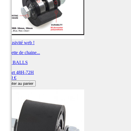
Exclusivité web !
Roulette de chaine...
ALL BALLS
Départ 48H-72H
Prix
24,59 €
Ajouter au panier