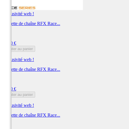
Exclusivité web !
Roulette de chaîne RFX Race...
RFX
Prix
13,00 €
Ajouter au panier
Exclusivité web !
Roulette de chaîne RFX Race...
RFX
Prix
13,00 €
Ajouter au panier
Exclusivité web !
Roulette de chaîne RFX Race...
RFX