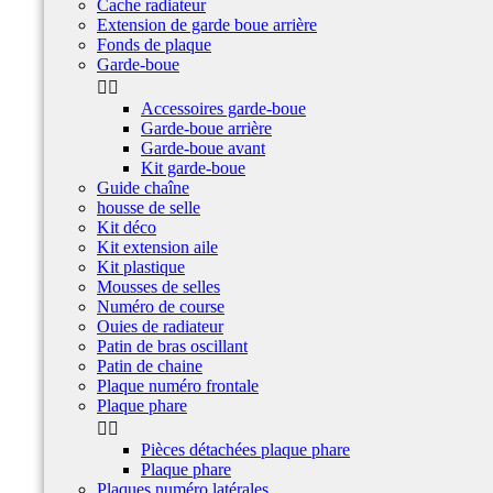
Cache radiateur
Extension de garde boue arrière
Fonds de plaque
Garde-boue


Accessoires garde-boue
Garde-boue arrière
Garde-boue avant
Kit garde-boue
Guide chaîne
housse de selle
Kit déco
Kit extension aile
Kit plastique
Mousses de selles
Numéro de course
Ouies de radiateur
Patin de bras oscillant
Patin de chaine
Plaque numéro frontale
Plaque phare


Pièces détachées plaque phare
Plaque phare
Plaques numéro latérales