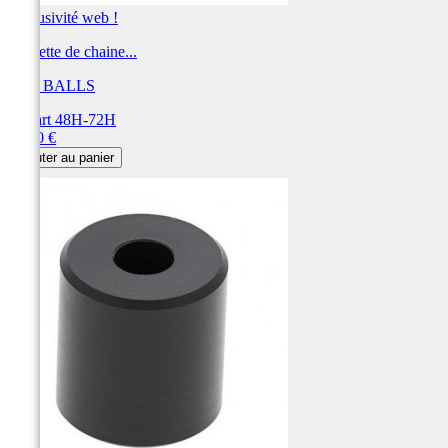
Exclusivité web !
Roulette de chaine...
ALL BALLS
Départ 48H-72H
Prix
11,40 €
Ajouter au panier