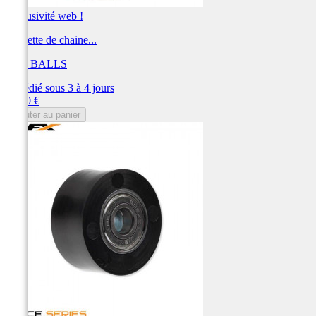
Exclusivité web !
Roulette de chaine...
ALL BALLS
Expédié sous 3 à 4 jours
Prix
11,20 €
Ajouter au panier