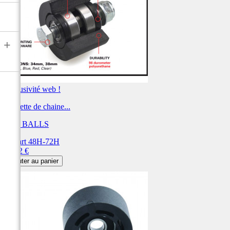
+
Exclusivité web !
Roulette de chaine...
ALL BALLS
Départ 48H-72H
Prix
35,72 €
Ajouter au panier