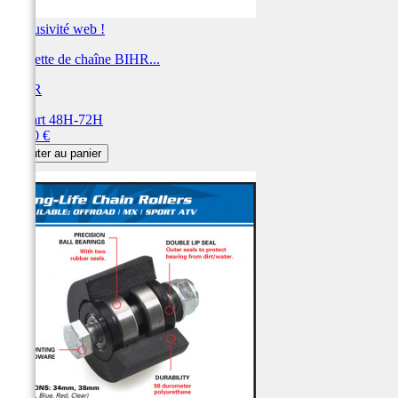
Exclusivité web !
Roulette de chaîne BIHR...
BIHR
Départ 48H-72H
Prix
14,40 €
Ajouter au panier