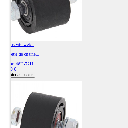
Exclusivité web !
Roulette de chaine...
Départ 48H-72H
Prix
23,80 €
Ajouter au panier