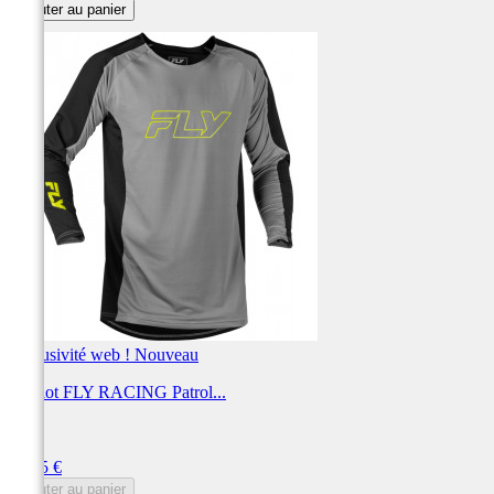
Ajouter au panier
Exclusivité web !
Nouveau
Maillot FLY RACING Patrol...
FLY
Prix
59,95 €
Ajouter au panier