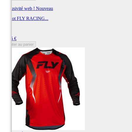
Exclusivité web !
Nouveau
Maillot FLY RACING...
FLY
Prix
69,95 €
Ajouter au panier