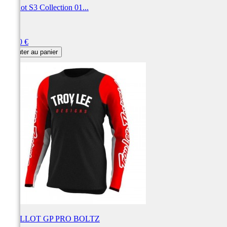
Maillot S3 Collection 01...
S3
Prix
61,00 €
Ajouter au panier
MAILLOT GP PRO BOLTZ