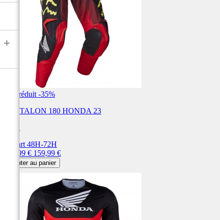
+
Prix réduit
-35%
PANTALON 180 HONDA 23
FOX
Départ 48H-72H
Prix
Prix
103,99 €
159,99 €
de
Ajouter au panier
base