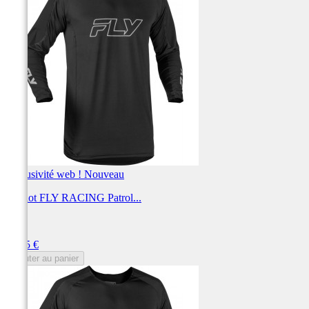
Exclusivité web !
Nouveau
Maillot FLY RACING Patrol...
FLY
Prix
59,95 €
Ajouter au panier