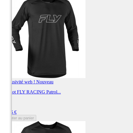
Exclusivité web !
Nouveau
Maillot FLY RACING Patrol...
FLY
Prix
59,95 €
Ajouter au panier