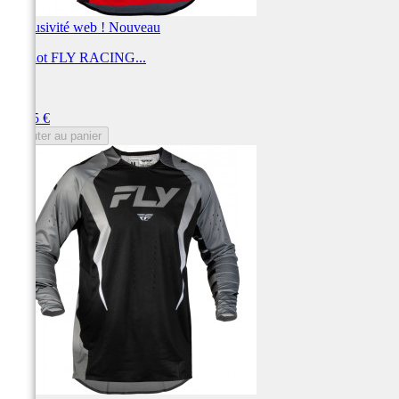
Exclusivité web !
Nouveau
Maillot FLY RACING...
FLY
Prix
69,95 €
Ajouter au panier