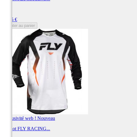
FLY
Prix
69,95 €
Ajouter au panier
Exclusivité web !
Nouveau
Maillot FLY RACING...