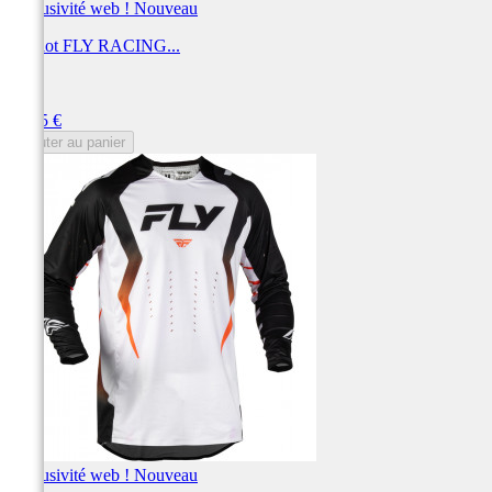
Exclusivité web !
Nouveau
Maillot FLY RACING...
FLY
Prix
69,95 €
Ajouter au panier
Exclusivité web !
Nouveau