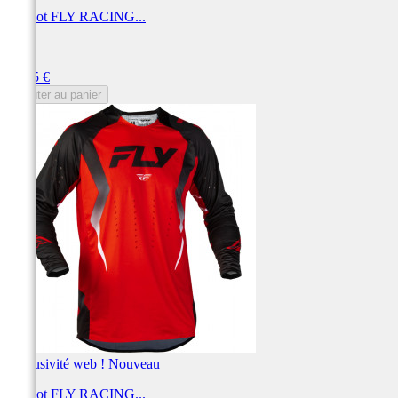
Maillot FLY RACING...
FLY
Prix
69,95 €
Ajouter au panier
Exclusivité web !
Nouveau
Maillot FLY RACING...