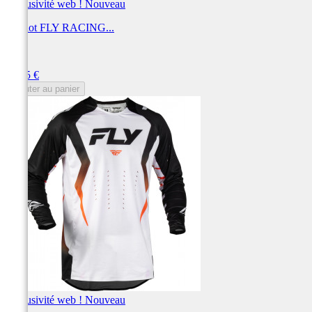
Exclusivité web !
Nouveau
Maillot FLY RACING...
FLY
Prix
69,95 €
Ajouter au panier
Exclusivité web !
Nouveau