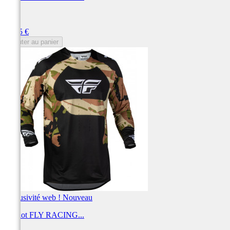
FLY
Prix
69,95 €
Ajouter au panier
Exclusivité web !
Nouveau
Maillot FLY RACING...