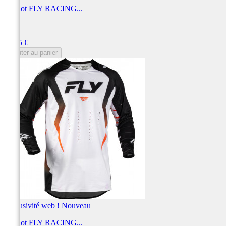
Maillot FLY RACING...
FLY
Prix
69,95 €
Ajouter au panier
Exclusivité web !
Nouveau
Maillot FLY RACING...