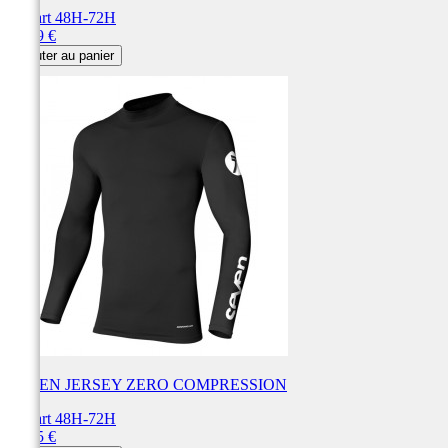
Départ 48H-72H
Prix
59,99 €
Ajouter au panier
SEVEN JERSEY ZERO COMPRESSION
Départ 48H-72H
Prix
59,95 €