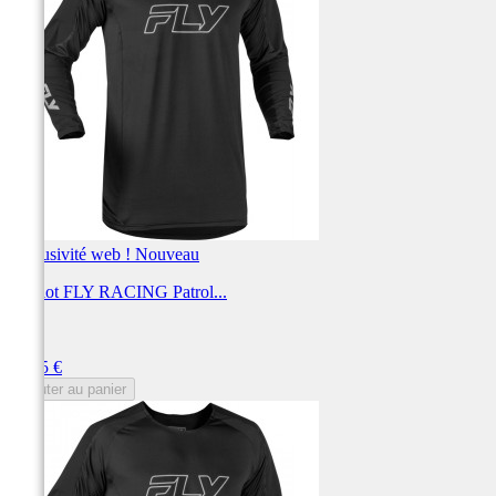
Exclusivité web !
Nouveau
Maillot FLY RACING Patrol...
FLY
Prix
59,95 €
Ajouter au panier