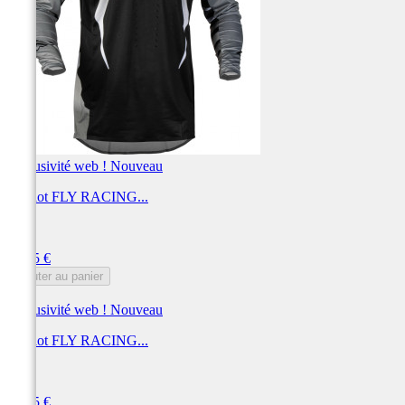
Exclusivité web !
Nouveau
Maillot FLY RACING...
FLY
Prix
69,95 €
Ajouter au panier
Exclusivité web !
Nouveau
Maillot FLY RACING...
FLY
Prix
69,95 €