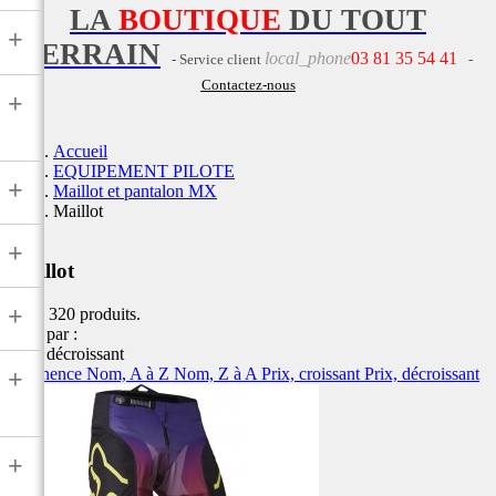
LA
BOUTIQUE
DU TOUT
+
TERRAIN
local_phone
03 81 35 54 41
- Service client
-
Contactez-nous
+
Accueil
EQUIPEMENT PILOTE
+
Maillot et pantalon MX
Maillot
+
Maillot
+
Il y a 320 produits.
Trier par :
Prix, décroissant
Pertinence
Nom, A à Z
Nom, Z à A
Prix, croissant
Prix, décroissant
+
+