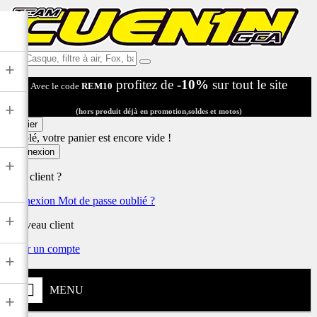
Ex:
+
Casque,
profitez de
-10%
sur tout le site
Avec le code
REM10
filtre
à
+
air,
(hors produit déjà en promotion,soldes et motos)
Fox,
Panier
batterie
Désolé, votre panier est encore vide !
...
Connexion
+
Déjà client ?
Connexion
Mot de passe oublié ?
+
Nouveau client
Créer un compte
+
MENU
+