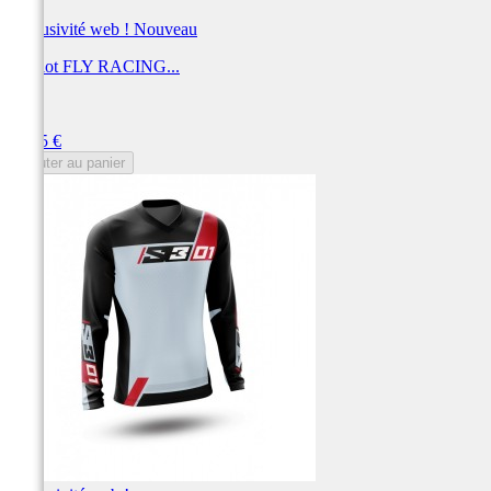
Exclusivité web !
Nouveau
Maillot FLY RACING...
FLY
Prix
69,95 €
Ajouter au panier