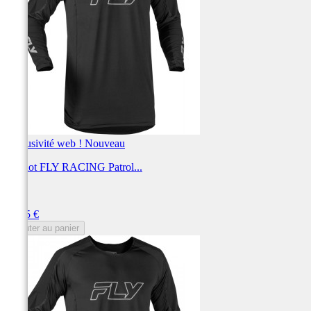
Exclusivité web !
Nouveau
Maillot FLY RACING Patrol...
FLY
Prix
59,95 €
Ajouter au panier