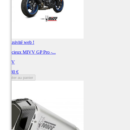
Exclusivité web !
Silencieux MIVV GP Pro -...
MIVV
Prix
556,80 €
Ajouter au panier