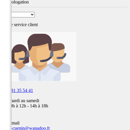
Homologation
Notre service
client

03 81 35 54 41
Du mardi au samedi
de 09h à 12h - 14h à 18h
Par email
team-cuenin@wanadoo.fr