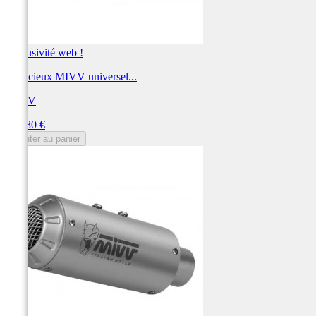
Exclusivité web !
Silencieux MIVV universel...
MIVV
Prix
214,80 €
Ajouter au panier