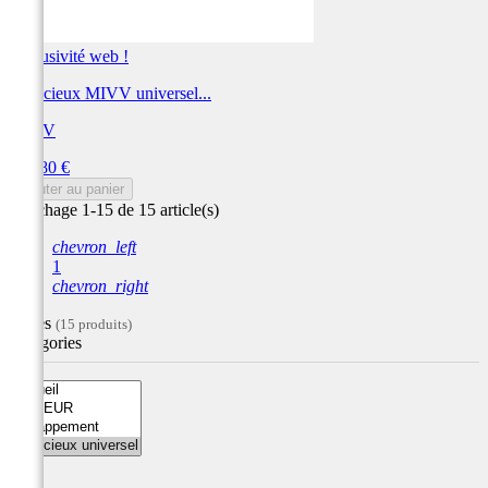
Exclusivité web !
Silencieux MIVV universel...
MIVV
Prix
190,80 €
Ajouter au panier
Affichage 1-15 de 15 article(s)
chevron_left
1
chevron_right
Filtres
(15 produits)
Catégories