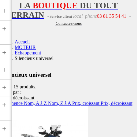
LA
BOUTIQUE
DU TOUT
+
TERRAIN
local_phone
03 81 35 54 41
- Service client
-
Contactez-nous
+
Accueil
MOTEUR
+
Echappement
Silencieux universel
+
Silencieux universel
+
Il y a 15 produits.
Trier par :
Prix, décroissant
Pertinence
Nom, A à Z
Nom, Z à A
Prix, croissant
Prix, décroissant
+
+