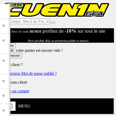
Ex:
+
Casque,
profitez de
-10%
sur tout le site
Avec le code
REM10
filtre
à
+
air,
(hors produit déjà en promotion,soldes et motos)
Fox,
Panier
batterie
Désolé, votre panier est encore vide !
...
Connexion
+
Déjà client ?
Connexion
Mot de passe oublié ?
+
Nouveau client
Créer un compte
+
MENU
+