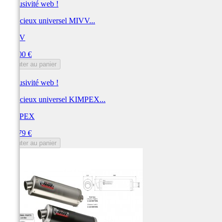
Exclusivité web !
Silencieux universel MIVV...
MIVV
Prix
300,00 €
Ajouter au panier
Exclusivité web !
Silencieux universel KIMPEX...
KIMPEX
Prix
295,79 €
Ajouter au panier