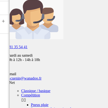
air,
Fox,
batterie
...
+

03 81 35 54 41
Du mardi au samedi
de 09h à 12h - 14h à 18h
Par email
team-cuenin@wanadoo.fr
Prix Net
Classique / basique
Compétition


Pneus pluie