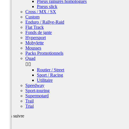
Pneus rainurés homologués
Pneus slick
Cross / MX / SX
Custom
Enduro / Rallye-Raid
Flat Track
Fonds de jante
Hypersport
Mobylette
Mousses
Packs Promotionnels
Quad


Routier / Street
Sport / Racing
Utilitaire
Speedway
Sport-touring
Supermotard
Trail
Trial
Nous suivre
Facebook