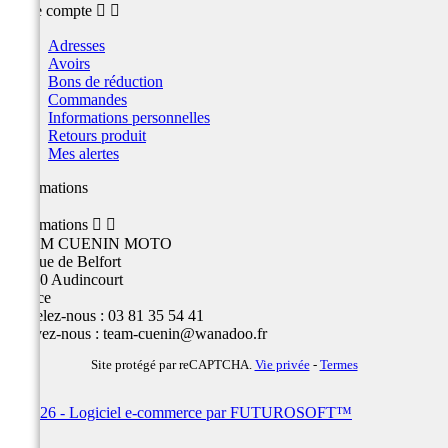
Votre compte


Adresses
Avoirs
Bons de réduction
Commandes
Informations personnelles
Retours produit
Mes alertes
Informations
Informations


TEAM CUENIN MOTO
26 Rue de Belfort
25400 Audincourt
France
Appelez-nous :
03 81 35 54 41
Écrivez-nous :
team-cuenin@wanadoo.fr
Site protégé par reCAPTCHA.
Vie privée
-
Termes
© 2026 - Logiciel e-commerce par FUTUROSOFT™