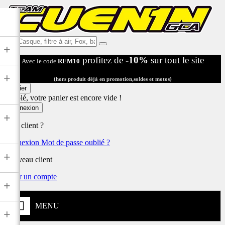
Ex:
+
Casque,
profitez de
-10%
sur tout le site
Avec le code
REM10
filtre
à
+
air,
(hors produit déjà en promotion,soldes et motos)
Fox,
Panier
batterie
Désolé, votre panier est encore vide !
...
Connexion
+
Déjà client ?
Connexion
Mot de passe oublié ?
+
Nouveau client
Créer un compte
+
MENU
+