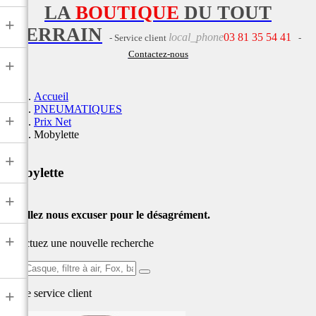
LA
BOUTIQUE
DU TOUT
+
TERRAIN
local_phone
03 81 35 54 41
- Service client
-
Contactez-nous
+
Accueil
PNEUMATIQUES
+
Prix Net
Mobylette
+
Mobylette
+
Veuillez nous excuser pour le désagrément.
+
Effectuez une nouvelle recherche
Ex:
Casque,
Notre service
client
+
filtre
à