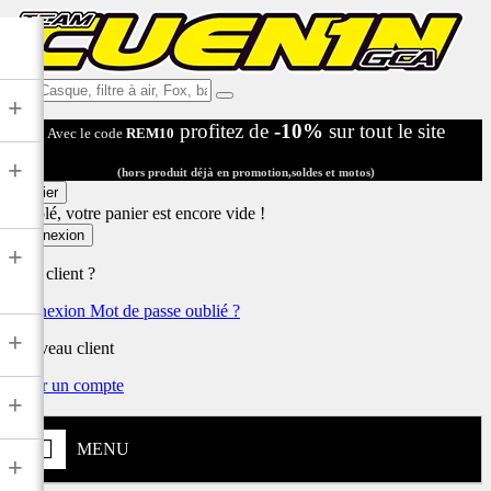
Ex:
+
Casque,
profitez de
-10%
sur tout le site
Avec le code
REM10
filtre
à
+
air,
(hors produit déjà en promotion,soldes et motos)
Fox,
Panier
batterie
Désolé, votre panier est encore vide !
...
Connexion
+
Déjà client ?
Connexion
Mot de passe oublié ?
+
Nouveau client
Créer un compte
+
MENU
+