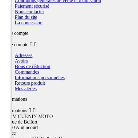
Conditions générales de vente et d'utilisation
Paiement sécurisé
Nous contacter
Plan du site
La concession
Votre compte
Votre compte


Adresses
Avoirs
Bons de réduction
Commandes
Informations personnelles
Retours produit
Mes alertes
Informations
Informations


TEAM CUENIN MOTO
26 Rue de Belfort
25400 Audincourt
France