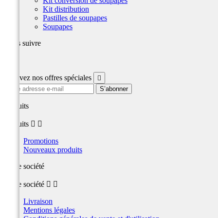
Kit conversion de soupapes
Kit distribution
Pastilles de soupapes
Soupapes
Nous suivre
Facebook
Recevez nos offres spéciales

produits
produits


Promotions
Nouveaux produits
Notre société
Notre société


Livraison
Mentions légales