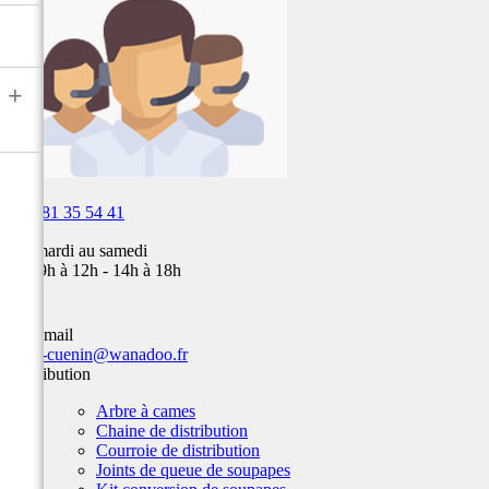
air,
Fox,
batterie
...
+

03 81 35 54 41
Du mardi au samedi
de 09h à 12h - 14h à 18h
Par email
team-cuenin@wanadoo.fr
Distribution
Arbre à cames
Chaine de distribution
Courroie de distribution
Joints de queue de soupapes