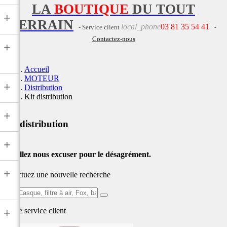
LA
BOUTIQUE
DU TOUT
+
TERRAIN
local_phone
03 81 35 54 41
- Service client
-
Contactez-nous
+
Accueil
MOTEUR
+
Distribution
Kit distribution
+
Kit distribution
+
Veuillez nous excuser pour le désagrément.
+
Effectuez une nouvelle recherche
Ex:
Casque,
Notre service
client
+
filtre
à