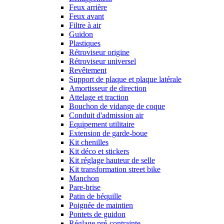
Feux arrière
Feux avant
Filtre à air
Guidon
Plastiques
Rétroviseur origine
Rétroviseur universel
Revêtement
Support de plaque et plaque latérale
Amortisseur de direction
Attelage et traction
Bouchon de vidange de coque
Conduit d'admission air
Equipement utilitaire
Extension de garde-boue
Kit chenilles
Kit déco et stickers
Kit réglage hauteur de selle
Kit transformation street bike
Manchon
Pare-brise
Patin de béquille
Poignée de maintien
Pontets de guidon
Réglage pré-contrainte