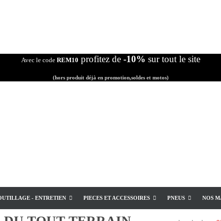
profitez de
-10%
sur tout le site
Avec le code
REM10
(hors produit déjà en promotion,soldes et motos)
OUTILLAGE - ENTRETIEN
PIECES ET ACCESSOIRES
PNEUS
NOS M
E
DU TOUT TERRAIN