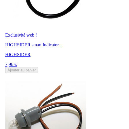
Exclusivité web !
HIGHSIDER smart Indicator...
HIGHSIDER
Prix
7,96 €
Ajouter au panier