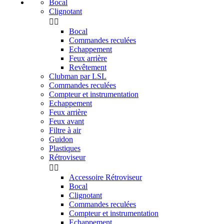
Bocal
Clignotant


Bocal
Commandes reculées
Echappement
Feux arrière
Revêtement
Clubman par LSL
Commandes reculées
Compteur et instrumentation
Echappement
Feux arrière
Feux avant
Filtre à air
Guidon
Plastiques
Rétroviseur


Accessoire Rétroviseur
Bocal
Clignotant
Commandes reculées
Compteur et instrumentation
Echappement