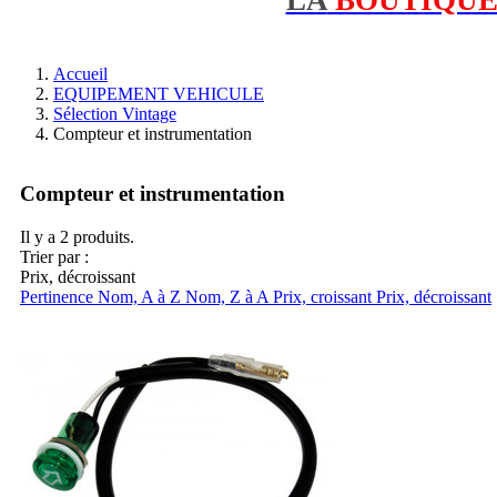
Accueil
EQUIPEMENT VEHICULE
Sélection Vintage
Compteur et instrumentation
Compteur et instrumentation
Il y a 2 produits.
Trier par :
Prix, décroissant
Pertinence
Nom, A à Z
Nom, Z à A
Prix, croissant
Prix, décroissant