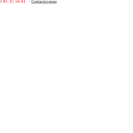
3 81 35 54 41
-
Contactez-nous