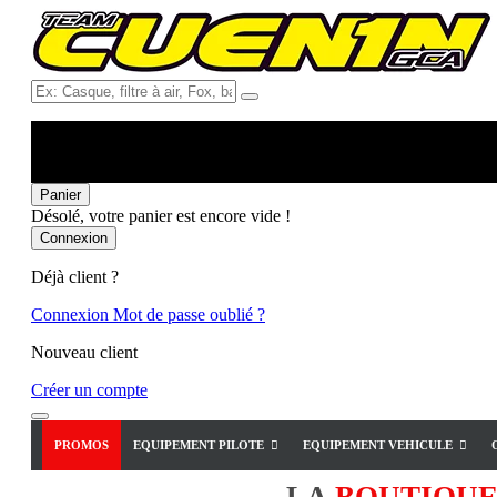
Ex:
Casque,
filtre
à
air,
Fox,
Panier
batterie
Désolé, votre panier est encore vide !
...
Connexion
Déjà client ?
Connexion
Mot de passe oublié ?
Nouveau client
Créer un compte
PROMOS
EQUIPEMENT PILOTE
EQUIPEMENT VEHICULE
LA
BOUTIQU