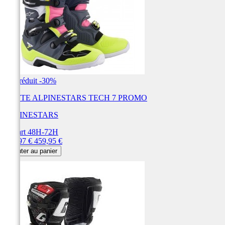
Prix réduit
-30%
BOTTE ALPINESTARS TECH 7 PROMO
ALPINESTARS
Départ 48H-72H
Prix
Prix
321,97 €
459,95 €
de
Ajouter au panier
base