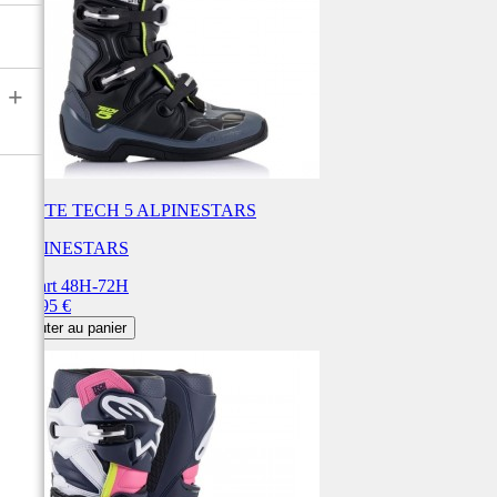
+
BOTTE TECH 5 ALPINESTARS
ALPINESTARS
Départ 48H-72H
Prix
369,95 €
Ajouter au panier