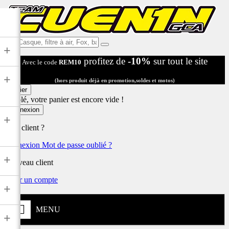
Ex:
+
Casque,
profitez de
-10%
sur tout le site
Avec le code
REM10
filtre
à
+
air,
(hors produit déjà en promotion,soldes et motos)
Fox,
Panier
batterie
Désolé, votre panier est encore vide !
...
Connexion
+
Déjà client ?
Connexion
Mot de passe oublié ?
+
Nouveau client
Créer un compte
+
MENU
+