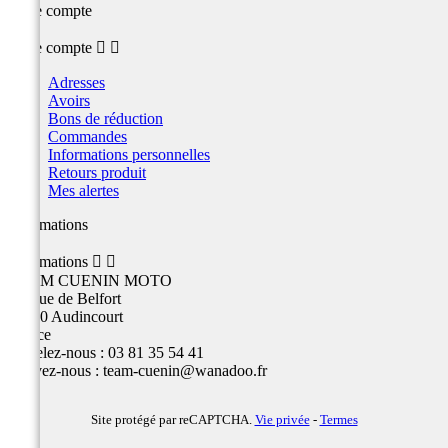
Votre compte
Votre compte


Adresses
Avoirs
Bons de réduction
Commandes
Informations personnelles
Retours produit
Mes alertes
Informations
Informations


TEAM CUENIN MOTO
26 Rue de Belfort
25400 Audincourt
France
Appelez-nous :
03 81 35 54 41
Écrivez-nous :
team-cuenin@wanadoo.fr
Site protégé par reCAPTCHA.
Vie privée
-
Termes