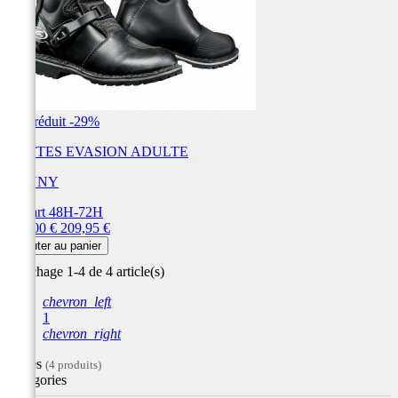
Prix réduit
-29%
BOTTES EVASION ADULTE
KENNY
Départ 48H-72H
Prix
Prix
149,00 €
209,95 €
de
Ajouter au panier
base
Affichage 1-4 de 4 article(s)
chevron_left
1
chevron_right
Filtres
(4 produits)
Catégories