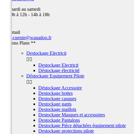
Du mardi au samedi
de 09h à 12h - 14h à 18h
Par email
team-cuenin@wanadoo.fr
** Bons Plans **
Destockage Electricit


Destockage Electricit
Déstockage électricité
Déstockage Equipement Pilote


Déstockage Accessoire
Destockage bottes
Destockage casques
Destockage gants
Destockage maillots
Destockage Masques et accessoires
Destockage Pantalons
Destockage Pièce détachées équipement pilote
Destockage protections pilote