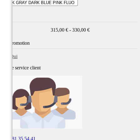
Prix
315,00 € - 330,00 €
En promotion
Oui
Notre service
client

03 81 35 54 41