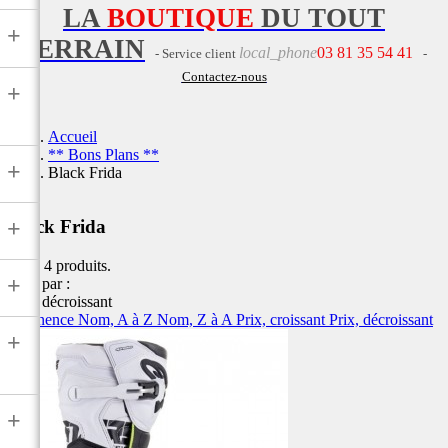
LA
BOUTIQUE
DU TOUT
+
TERRAIN
local_phone
03 81 35 54 41
- Service client
-
Contactez-nous
+
Accueil
** Bons Plans **
+
Black Frida
+
Black Frida
Il y a 4 produits.
+
Trier par :
Prix, décroissant
Pertinence
Nom, A à Z
Nom, Z à A
Prix, croissant
Prix, décroissant
+
+