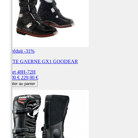
Prix réduit
-31%
BOTTE GAERNE GX1 GOODEAR
Départ 48H-72H
Prix
Prix
159,00 €
229,90 €
de
Ajouter au panier
base