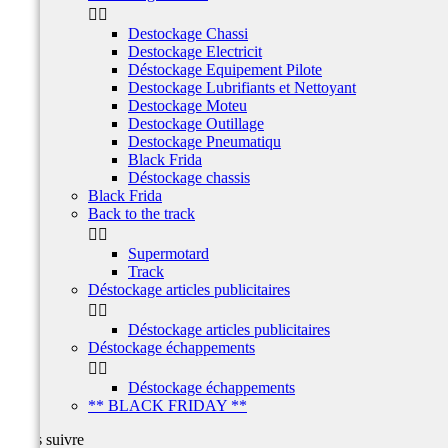


Destockage Chassi
Destockage Electricit
Déstockage Equipement Pilote
Destockage Lubrifiants et Nettoyant
Destockage Moteu
Destockage Outillage
Destockage Pneumatiqu
Black Frida
Déstockage chassis
Black Frida
Back to the track


Supermotard
Track
Déstockage articles publicitaires


Déstockage articles publicitaires
Déstockage échappements


Déstockage échappements
** BLACK FRIDAY **
Nous suivre