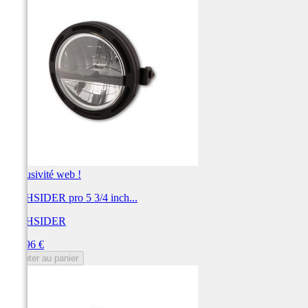
Exclusivité web !
HIGHSIDER pro 5 3/4 inch...
HIGHSIDER
Prix
299,96 €
Ajouter au panier