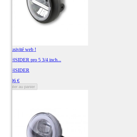
Exclusivité web !
HIGHSIDER pro 5 3/4 inch...
HIGHSIDER
Prix
289,96 €
Ajouter au panier