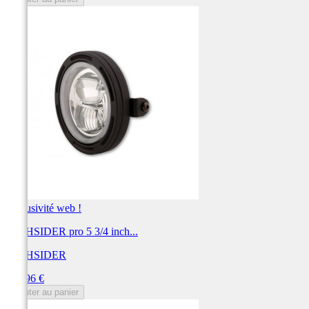
Exclusivité web !
HIGHSIDER pro 5 3/4 inch...
HIGHSIDER
Prix
349,96 €
Ajouter au panier