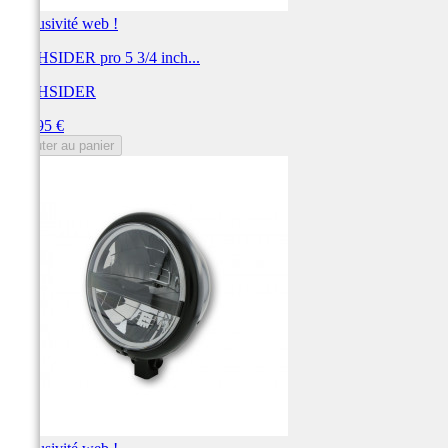
Exclusivité web !
HIGHSIDER pro 5 3/4 inch...
HIGHSIDER
Prix
249,95 €
Ajouter au panier