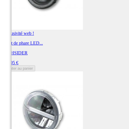
Exclusivité web !
Insert de phare LED...
HIGHSIDER
Prix
249,95 €
Ajouter au panier