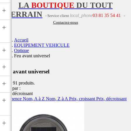
LA
BOUTIQUE
DU TOUT
+
TERRAIN
local_phone
03 81 35 54 41
- Service client
-
Contactez-nous
+
Accueil
EQUIPEMENT VEHICULE
+
Optique
Feu avant universel
+
Feu avant universel
+
Il y a 91 produits.
Trier par :
Prix, décroissant
Pertinence
Nom, A à Z
Nom, Z à A
Prix, croissant
Prix, décroissant
+
+