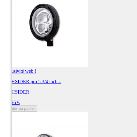
Exclusivité web !
HIGHSIDER pro 5 3/4 inch...
HIGHSIDER
Prix
349,96 €
Ajouter au panier