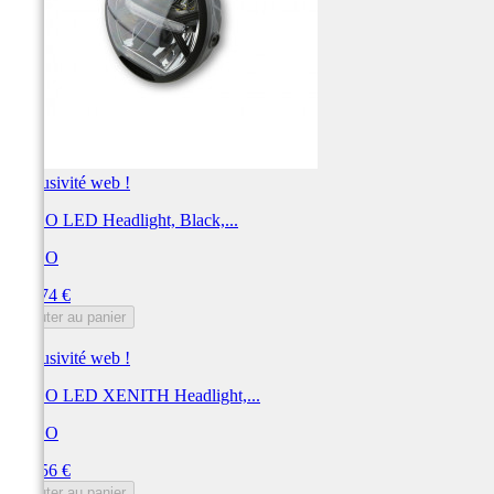
Exclusivité web !
KOSO LED Headlight, Black,...
KOSO
Prix
453,74 €
Ajouter au panier
Exclusivité web !
KOSO LED XENITH Headlight,...
KOSO
Prix
433,56 €
Ajouter au panier