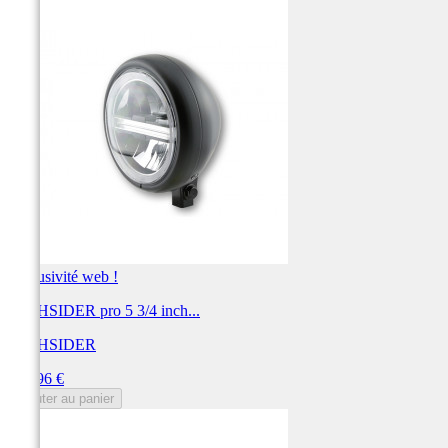
Exclusivité web !
HIGHSIDER pro 5 3/4 inch...
HIGHSIDER
Prix
299,96 €
Ajouter au panier