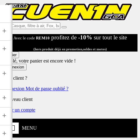
Ex:
+
Casque,
profitez de
-10%
sur tout le site
Avec le code
REM10
filtre
à
+
air,
(hors produit déjà en promotion,soldes et motos)
Fox,
Panier
batterie
Désolé, votre panier est encore vide !
...
Connexion
+
Déjà client ?
Connexion
Mot de passe oublié ?
+
Nouveau client
Créer un compte
+
MENU
+