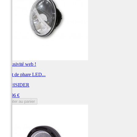
Exclusivité web !
Insert de phare LED...
HIGHSIDER
Prix
329,96 €
Ajouter au panier