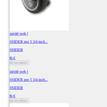
Exclusivité web !
HIGHSIDER pro 5 3/4 inch...
HIGHSIDER
Prix
299,96 €
Ajouter au panier
Exclusivité web !
HIGHSIDER pro 5 3/4 inch...
HIGHSIDER
Prix
299,96 €
Ajouter au panier