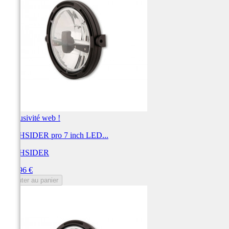
Exclusivité web !
HIGHSIDER pro 7 inch LED...
HIGHSIDER
Prix
299,96 €
Ajouter au panier