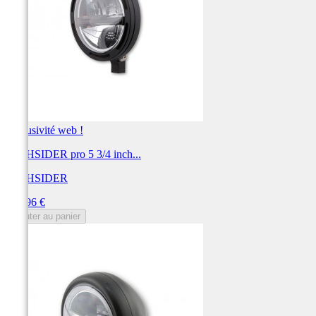
Exclusivité web !
HIGHSIDER pro 5 3/4 inch...
HIGHSIDER
Prix
299,96 €
Ajouter au panier