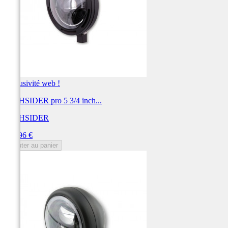
Exclusivité web !
HIGHSIDER pro 5 3/4 inch...
HIGHSIDER
Prix
319,96 €
Ajouter au panier