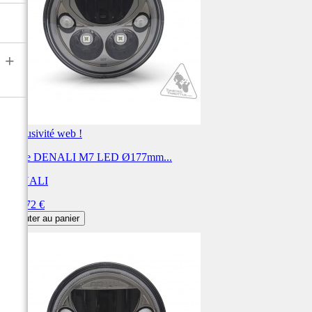
+
Exclusivité web !
Phare DENALI M7 LED Ø177mm...
DENALI
Prix
579,72 €
Ajouter au panier