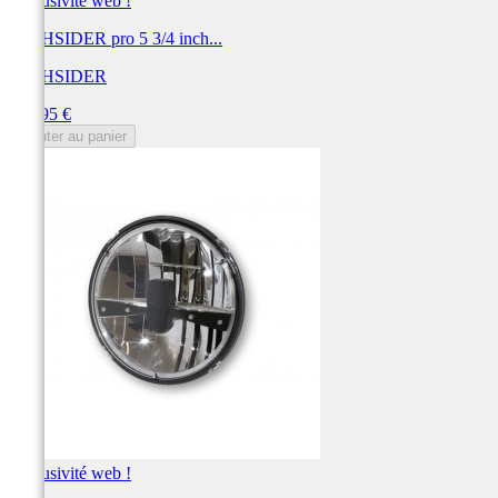
Exclusivité web !
HIGHSIDER pro 5 3/4 inch...
HIGHSIDER
Prix
249,95 €
Ajouter au panier
Exclusivité web !