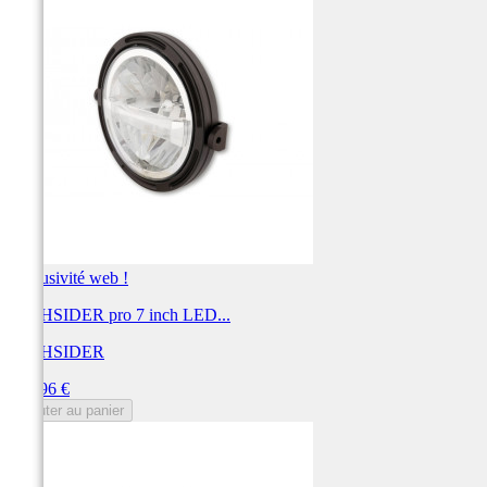
Exclusivité web !
HIGHSIDER pro 7 inch LED...
HIGHSIDER
Prix
349,96 €
Ajouter au panier