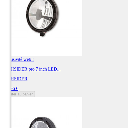
Exclusivité web !
HIGHSIDER pro 7 inch LED...
HIGHSIDER
Prix
299,96 €
Ajouter au panier