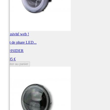
Exclusivité web !
Insert de phare LED...
HIGHSIDER
Prix
249,95 €
Ajouter au panier