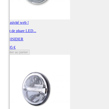
Exclusivité web !
Insert de phare LED...
HIGHSIDER
Prix
249,95 €
Ajouter au panier