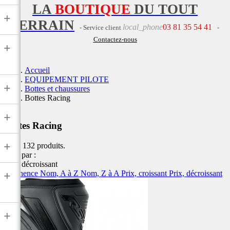
LA
BOUTIQUE
DU TOUT
+
TERRAIN
local_phone
03 81 35 54 41
- Service client
-
Contactez-nous
+
Accueil
EQUIPEMENT PILOTE
+
Bottes et chaussures
Bottes Racing
+
Bottes Racing
+
Il y a 132 produits.
Trier par :
Prix, décroissant
Pertinence
Nom, A à Z
Nom, Z à A
Prix, croissant
Prix, décroissant
+
+