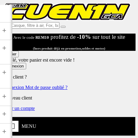
Ex:
+
Casque,
profitez de
-10%
sur tout le site
Avec le code
REM10
filtre
à
+
air,
(hors produit déjà en promotion,soldes et motos)
Fox,
Panier
batterie
Désolé, votre panier est encore vide !
...
Connexion
+
Déjà client ?
Connexion
Mot de passe oublié ?
+
Nouveau client
Créer un compte
+
MENU
+