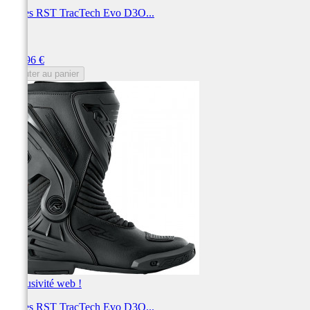
Bottes RST TracTech Evo D3O...
RST
Prix
209,96 €
Ajouter au panier
Exclusivité web !
Bottes RST TracTech Evo D3O...