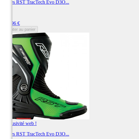
Bottes RST TracTech Evo D3O...
RST
Prix
199,96 €
Ajouter au panier
Exclusivité web !
Bottes RST TracTech Evo D3O...