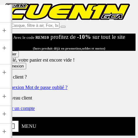
Ex:
+
Casque,
profitez de
-10%
sur tout le site
Avec le code
REM10
filtre
à
+
air,
(hors produit déjà en promotion,soldes et motos)
Fox,
Panier
batterie
Désolé, votre panier est encore vide !
...
Connexion
+
Déjà client ?
Connexion
Mot de passe oublié ?
+
Nouveau client
Créer un compte
+
MENU
+