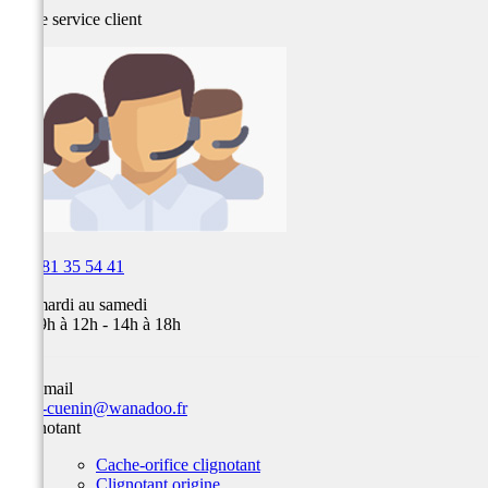
Notre service
client

03 81 35 54 41
Du mardi au samedi
de 09h à 12h - 14h à 18h
Par email
team-cuenin@wanadoo.fr
Clignotant
Cache-orifice clignotant
Clignotant origine