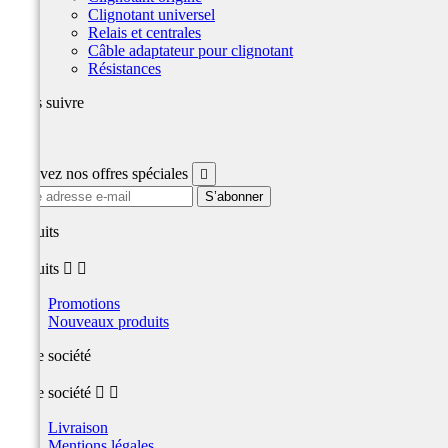
Clignotant universel
Relais et centrales
Câble adaptateur pour clignotant
Résistances
Nous suivre
Facebook
Recevez nos offres spéciales

produits
produits


Promotions
Nouveaux produits
Notre société
Notre société


Livraison
Mentions légales