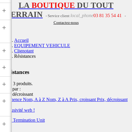
LA
BOUTIQUE
DU TOUT
+
TERRAIN
local_phone
03 81 35 54 41
- Service client
-
Contactez-nous
+
Accueil
EQUIPEMENT VEHICULE
+
Clignotant
Résistances
+
Résistances
+
Il y a 3 produits.
Trier par :
Prix, décroissant
Pertinence
Nom, A à Z
Nom, Z à A
Prix, croissant
Prix, décroissant
+
Exclusivité web !
DZE Termination Unit
+
DZE