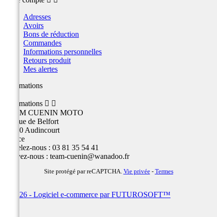
Adresses
Avoirs
Bons de réduction
Commandes
Informations personnelles
Retours produit
Mes alertes
Informations
Informations


TEAM CUENIN MOTO
26 Rue de Belfort
25400 Audincourt
France
Appelez-nous :
03 81 35 54 41
Écrivez-nous :
team-cuenin@wanadoo.fr
Site protégé par reCAPTCHA.
Vie privée
-
Termes
© 2026 - Logiciel e-commerce par FUTUROSOFT™
×