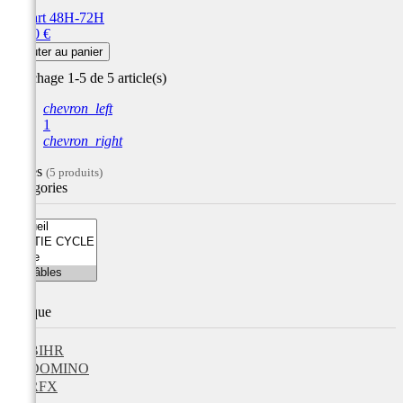
Départ 48H-72H
Prix
12,00 €
Ajouter au panier
Affichage 1-5 de 5 article(s)
chevron_left
1
chevron_right
Filtres
(5 produits)
Catégories
Marque
BIHR
DOMINO
RFX