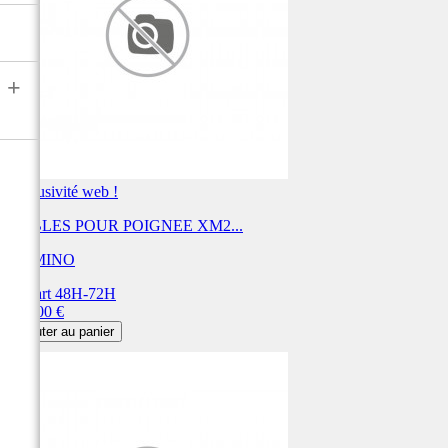
+
Exclusivité web !
CABLES POUR POIGNEE XM2...
DOMINO
Départ 48H-72H
Prix
144,00 €
Ajouter au panier