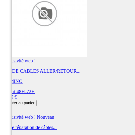
Exclusivité web !
JEU DE CABLES ALLER/RETOUR...
DOMINO
Départ 48H-72H
Prix
61,20 €
Ajouter au panier
Exclusivité web !
Nouveau
Kit de réparation de câbles...