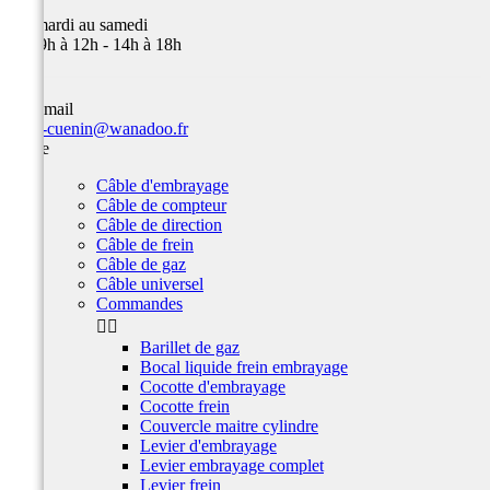
Du mardi au samedi
de 09h à 12h - 14h à 18h
Par email
team-cuenin@wanadoo.fr
Câble
Câble d'embrayage
Câble de compteur
Câble de direction
Câble de frein
Câble de gaz
Câble universel
Commandes


Barillet de gaz
Bocal liquide frein embrayage
Cocotte d'embrayage
Cocotte frein
Couvercle maitre cylindre
Levier d'embrayage
Levier embrayage complet
Levier frein