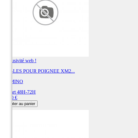
Exclusivité web !
CABLES POUR POIGNEE XM2...
DOMINO
Départ 48H-72H
Prix
84,00 €
Ajouter au panier