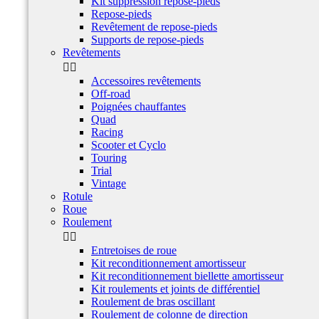
Kit suppression repose-pieds
Repose-pieds
Revêtement de repose-pieds
Supports de repose-pieds
Revêtements


Accessoires revêtements
Off-road
Poignées chauffantes
Quad
Racing
Scooter et Cyclo
Touring
Trial
Vintage
Rotule
Roue
Roulement


Entretoises de roue
Kit reconditionnement amortisseur
Kit reconditionnement biellette amortisseur
Kit roulements et joints de différentiel
Roulement de bras oscillant
Roulement de colonne de direction