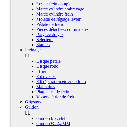
Levier frein complet
Maitre cylindre embrayage
Maitre cylindre frein
Molette de réglage levier
Pédale de frein
Pièces détachées commandes
Poignée de gaz
Sélecteur
Starters
Freinage


Disque pétale
Disque rond
Etrier
Kit ovesize
Kit réparation étrier de frein
Machoires
Plaquettes de frein
Visserie étrier de frein
Gripsters
Guidon


Guidon bracelet
Guidon Ø22,2MM