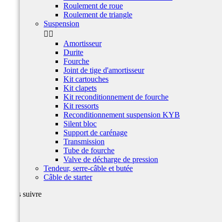
Roulement de roue
Roulement de triangle
Suspension


Amortisseur
Durite
Fourche
Joint de tige d'amortisseur
Kit cartouches
Kit clapets
Kit reconditionnement de fourche
Kit ressorts
Reconditionnement suspension KYB
Silent bloc
Support de carénage
Transmission
Tube de fourche
Valve de décharge de pression
Tendeur, serre-câble et butée
Câble de starter
Nous suivre
Facebook