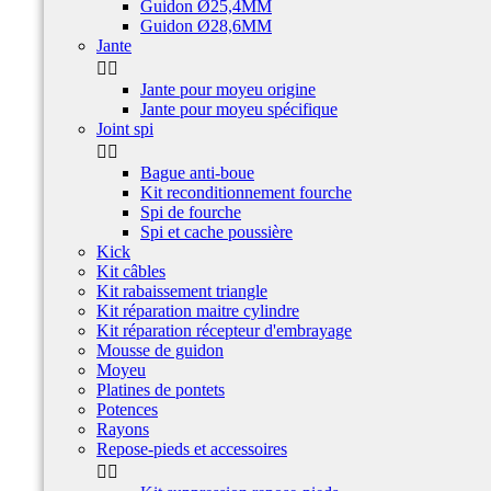
Guidon Ø25,4MM
Guidon Ø28,6MM
Jante


Jante pour moyeu origine
Jante pour moyeu spécifique
Joint spi


Bague anti-boue
Kit reconditionnement fourche
Spi de fourche
Spi et cache poussière
Kick
Kit câbles
Kit rabaissement triangle
Kit réparation maitre cylindre
Kit réparation récepteur d'embrayage
Mousse de guidon
Moyeu
Platines de pontets
Potences
Rayons
Repose-pieds et accessoires

