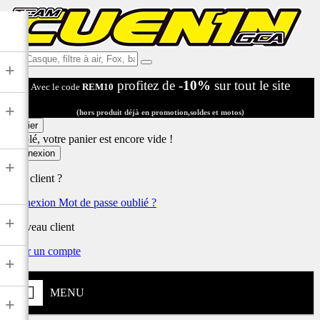
Ex:
+
Casque,
profitez de
-10%
sur tout le site
Avec le code
REM10
filtre
à
+
air,
(hors produit déjà en promotion,soldes et motos)
Fox,
Panier
batterie
Désolé, votre panier est encore vide !
...
Connexion
+
Déjà client ?
Connexion
Mot de passe oublié ?
+
Nouveau client
Créer un compte
+
MENU
+