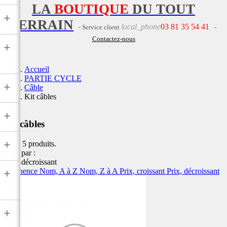
LA
BOUTIQUE
DU TOUT
+
TERRAIN
local_phone
03 81 35 54 41
- Service client
-
Contactez-nous
+
Accueil
PARTIE CYCLE
+
Câble
Kit câbles
+
Kit câbles
+
Il y a 5 produits.
Trier par :
Prix, décroissant
Pertinence
Nom, A à Z
Nom, Z à A
Prix, croissant
Prix, décroissant
+
+