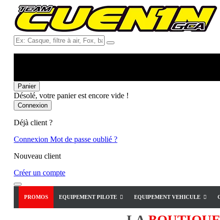
Ex:
Casque,
filtre
à
air,
Fox,
Panier
batterie
Désolé, votre panier est encore vide !
...
Connexion
Déjà client ?
Connexion
Mot de passe oublié ?
Nouveau client
Créer un compte
PROMOS
EQUIPEMENT PILOTE
EQUIPEMENT VEHICULE
LA
BOUTIQU