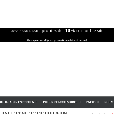
profitez de
-10%
sur tout le site
Avec le code
REM10
(hors produit déjà en promotion,soldes et motos)
OUTILLAGE - ENTRETIEN
PIECES ET ACCESSOIRES
PNEUS
NOS M
E
DU TOUT TERRAIN