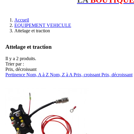
Accueil
EQUIPEMENT VEHICULE
Attelage et traction
Attelage et traction
Il y a 2 produits.
Trier par :
Prix, décroissant
Pertinence
Nom, A à Z
Nom, Z à A
Prix, croissant
Prix, décroissant