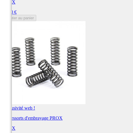
PROX
Prix
38,50 €
Ajouter au panier
Exclusivité web !
Kit ressorts d'embrayage PROX
PROX