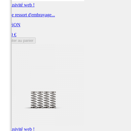
Exclusivité web !
Kit de ressort d'embrayage...
HINSON
Prix
90,89 €
Ajouter au panier
Exclusivité web !