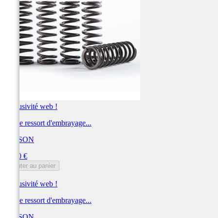
Exclusivité web !
Kit de ressort d'embrayage...
HINSON
Prix
96,00 €
Ajouter au panier
Exclusivité web !
Kit de ressort d'embrayage...
HINSON