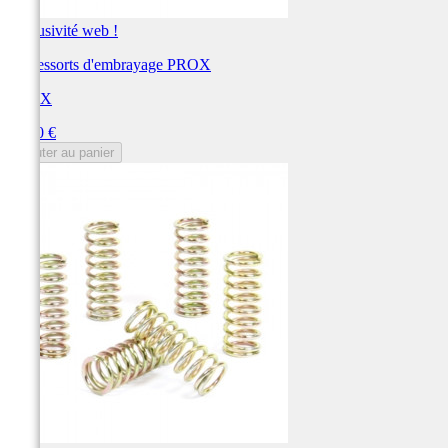
Exclusivité web !
Kit ressorts d'embrayage PROX
PROX
Prix
38,50 €
Ajouter au panier