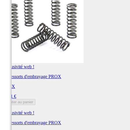
Exclusivité web !
Kit ressorts d'embrayage PROX
PROX
Prix
38,51 €
Ajouter au panier
Exclusivité web !
Kit ressorts d'embrayage PROX