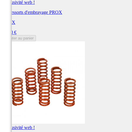
Exclusivité web !
Kit ressorts d'embrayage PROX
PROX
Prix
38,50 €
Ajouter au panier
Exclusivité web !