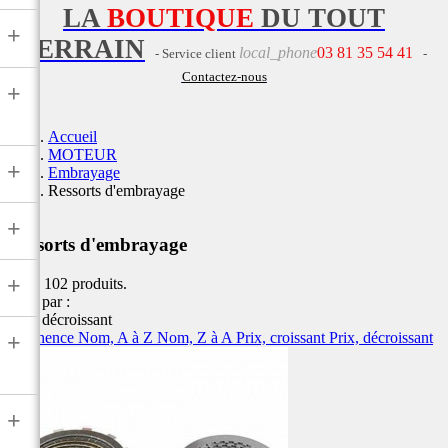
LA
BOUTIQUE
DU TOUT
+
TERRAIN
local_phone
03 81 35 54 41
- Service client
-
Contactez-nous
+
Accueil
MOTEUR
+
Embrayage
Ressorts d'embrayage
+
Ressorts d'embrayage
+
Il y a 102 produits.
Trier par :
Prix, décroissant
Pertinence
Nom, A à Z
Nom, Z à A
Prix, croissant
Prix, décroissant
+
+