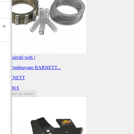
+
Exclusivité web !
Kit d'embrayage BARNETT...
BARNETT
Prix
306,00 €
Ajouter au panier