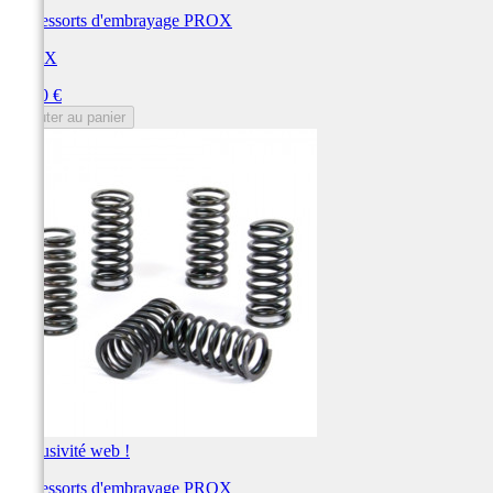
Kit ressorts d'embrayage PROX
PROX
Prix
38,50 €
Ajouter au panier
Exclusivité web !
Kit ressorts d'embrayage PROX