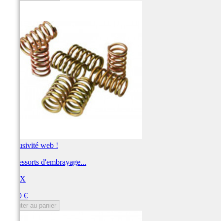
Exclusivité web !
Kit ressorts d'embrayage...
PROX
Prix
38,50 €
Ajouter au panier