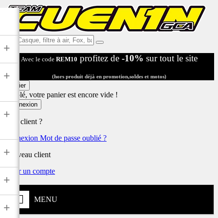
Ex:
+
Casque,
profitez de
-10%
sur tout le site
Avec le code
REM10
filtre
à
+
air,
(hors produit déjà en promotion,soldes et motos)
Fox,
Panier
batterie
Désolé, votre panier est encore vide !
...
Connexion
+
Déjà client ?
Connexion
Mot de passe oublié ?
+
Nouveau client
Créer un compte
+
MENU
+