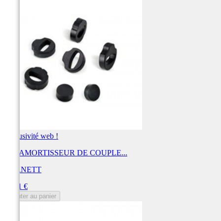
Exclusivité web !
KIT AMORTISSEUR DE COUPLE...
BARNETT
Prix
46,31 €
Ajouter au panier