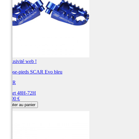
Exclusivité web !
Repose-pieds SCAR Evo bleu
SCAR
Départ 48H-72H
Prix
115,00 €
Ajouter au panier