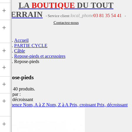
LA
BOUTIQUE
DU TOUT
+
TERRAIN
local_phone
03 81 35 54 41
- Service client
-
Contactez-nous
+
Accueil
PARTIE CYCLE
+
Câble
Repose-pieds et accessoires
Repose-pieds
+
Repose-pieds
+
Il y a 40 produits.
Trier par :
Prix, décroissant
+
Pertinence
Nom, A à Z
Nom, Z à A
Prix, croissant
Prix, décroissant
+