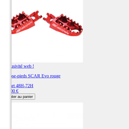
Exclusivité web !
Repose-pieds SCAR Evo rouge
Départ 48H-72H
Prix
115,00 €
Ajouter au panier