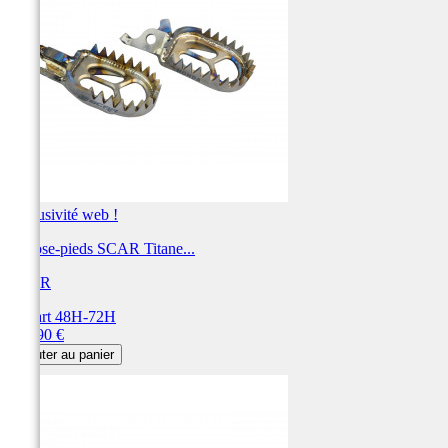
Exclusivité web !
Repose-pieds SCAR Titane...
SCAR
Départ 48H-72H
Prix
269,90 €
Ajouter au panier