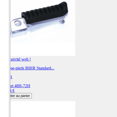
Exclusivité web !
Repose-pieds BIHR Standard...
BIHR
Départ 48H-72H
Prix
32,04 €
Ajouter au panier