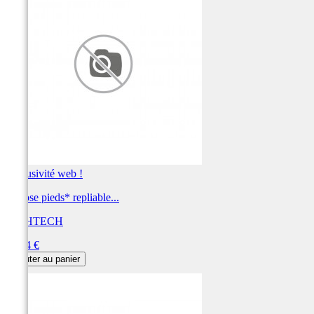
Exclusivité web !
Repose pieds* repliable...
LIGHTECH
Prix
59,04 €
Ajouter au panier