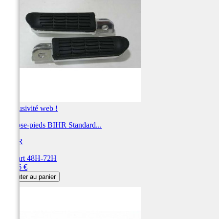
Exclusivité web !
Repose-pieds BIHR Standard...
BIHR
Départ 48H-72H
Prix
32,76 €
Ajouter au panier