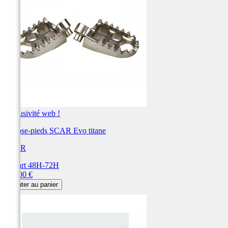
Exclusivité web !
Repose-pieds SCAR Evo titane
SCAR
Départ 48H-72H
Prix
115,00 €
Ajouter au panier