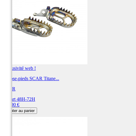
Exclusivité web !
Repose-pieds SCAR Titane...
SCAR
Départ 48H-72H
Prix
269,90 €
Ajouter au panier