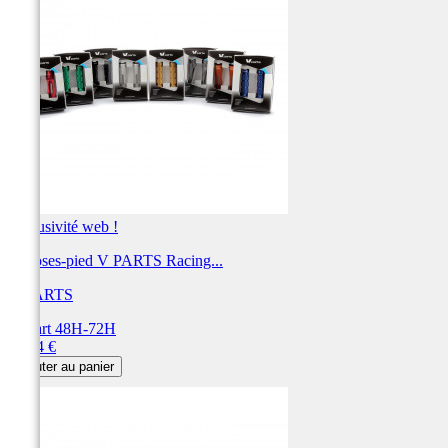
Exclusivité web !
Reposes-pied V PARTS Racing...
V PARTS
Départ 48H-72H
Prix
39,94 €
Ajouter au panier