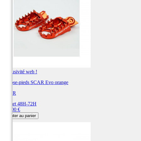
Exclusivité web !
Repose-pieds SCAR Evo orange
SCAR
Départ 48H-72H
Prix
115,00 €
Ajouter au panier