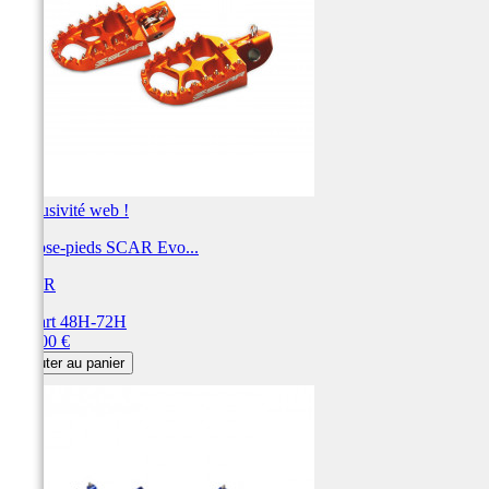
Exclusivité web !
Repose-pieds SCAR Evo...
SCAR
Départ 48H-72H
Prix
115,00 €
Ajouter au panier