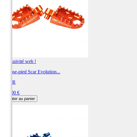
Exclusivité web !
Repose-pied Scar Evolution...
SCAR
Prix
115,00 €
Ajouter au panier