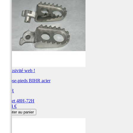
Exclusivité web !
Repose-pieds BIHR acier
BIHR
Départ 48H-72H
Prix
99,84 €
Ajouter au panier