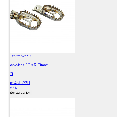
Exclusivité web !
Repose-pieds SCAR Titane...
SCAR
Départ 48H-72H
Prix
269,90 €
Ajouter au panier