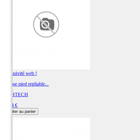
Exclusivité web !
Repose pied repliable...
LIGHTECH
Prix
59,04 €
Ajouter au panier