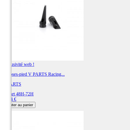
Exclusivité web !
Reposes-pied V PARTS Racing...
V PARTS
Départ 48H-72H
Prix
39,94 €
Ajouter au panier