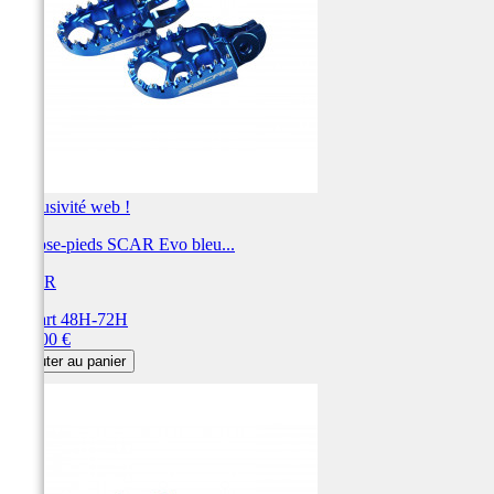
Exclusivité web !
Repose-pieds SCAR Evo bleu...
SCAR
Départ 48H-72H
Prix
115,00 €
Ajouter au panier