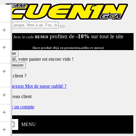
Ex:
+
Casque,
profitez de
-10%
sur tout le site
Avec le code
REM10
filtre
à
+
air,
(hors produit déjà en promotion,soldes et motos)
Fox,
Panier
batterie
Désolé, votre panier est encore vide !
...
Connexion
+
Déjà client ?
Connexion
Mot de passe oublié ?
+
Nouveau client
Créer un compte
+
MENU
+