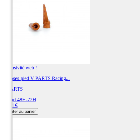
Exclusivité web !
Reposes-pied V PARTS Racing...
V PARTS
Départ 48H-72H
Prix
39,94 €
Ajouter au panier