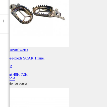
+
Exclusivité web !
Repose-pieds SCAR Titane...
SCAR
Départ 48H-72H
Prix
269,90 €
Ajouter au panier