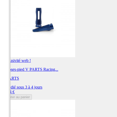
Exclusivité web !
Reposes-pied V PARTS Racing...
V PARTS
Expédié sous 3 à 4 jours
Prix
39,94 €
Ajouter au panier