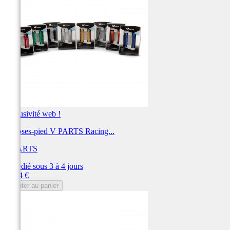
Exclusivité web !
Reposes-pied V PARTS Racing...
V PARTS
Expédié sous 3 à 4 jours
Prix
39,94 €
Ajouter au panier