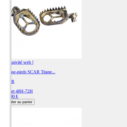
Exclusivité web !
Repose-pieds SCAR Titane...
SCAR
Départ 48H-72H
Prix
269,90 €
Ajouter au panier