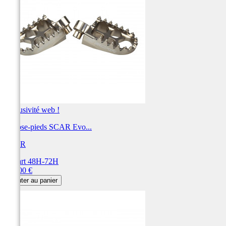
Exclusivité web !
Repose-pieds SCAR Evo...
SCAR
Départ 48H-72H
Prix
115,00 €
Ajouter au panier