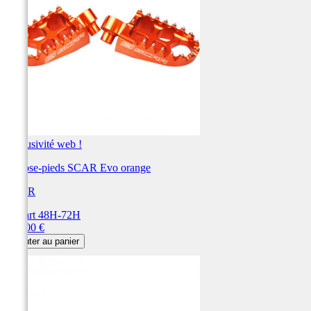
Exclusivité web !
Repose-pieds SCAR Evo orange
SCAR
Départ 48H-72H
Prix
115,00 €
Ajouter au panier