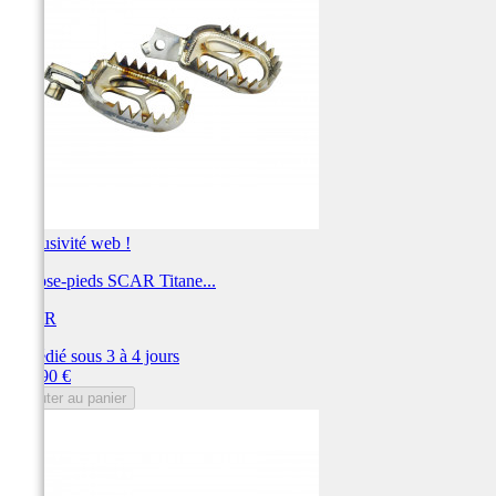
Exclusivité web !
Repose-pieds SCAR Titane...
SCAR
Expédié sous 3 à 4 jours
Prix
269,90 €
Ajouter au panier