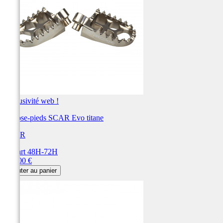
Exclusivité web !
Repose-pieds SCAR Evo titane
SCAR
Départ 48H-72H
Prix
115,00 €
Ajouter au panier