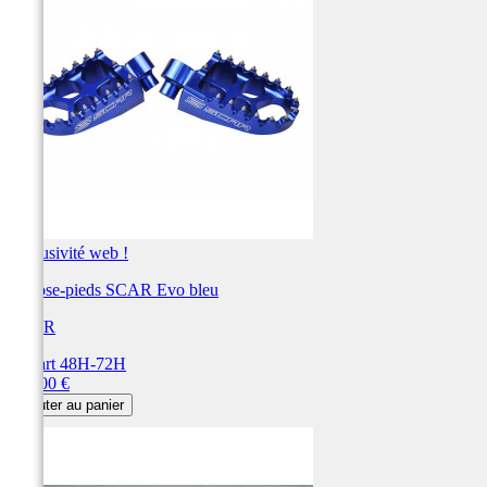
Exclusivité web !
Repose-pieds SCAR Evo bleu
SCAR
Départ 48H-72H
Prix
115,00 €
Ajouter au panier