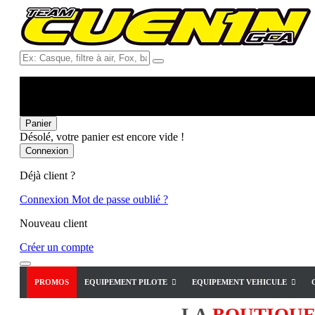
Ex:
Casque,
filtre
à
air,
Fox,
Panier
batterie
Désolé, votre panier est encore vide !
...
Connexion
Déjà client ?
Connexion
Mot de passe oublié ?
Nouveau client
Créer un compte
PROMOS
EQUIPEMENT PILOTE
EQUIPEMENT VEHICULE
LA
BOUTIQU