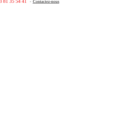
3 81 35 54 41
-
Contactez-nous