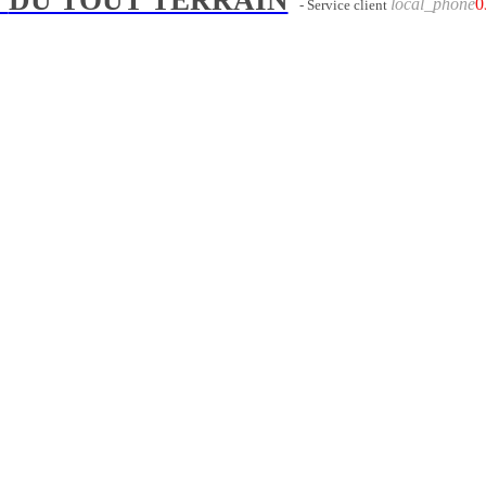
local_phone
0
- Service client