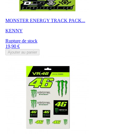
MONSTER ENERGY TRACK PACK...
KENNY
Rupture de stock
Prix
19,90 €
Ajouter au panier