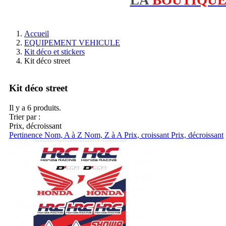
Accueil
EQUIPEMENT VEHICULE
Kit déco et stickers
Kit déco street
Kit déco street
Il y a 6 produits.
Trier par :
Prix, décroissant
Pertinence
Nom, A à Z
Nom, Z à A
Prix, croissant
Prix, décroissant