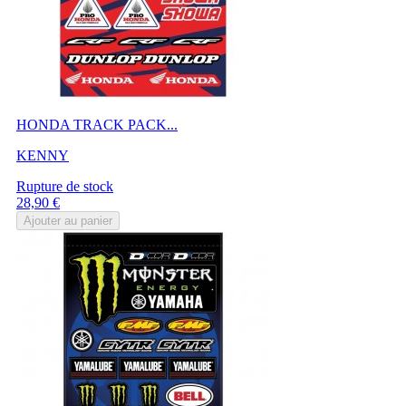
HONDA TRACK PACK...
KENNY
Rupture de stock
Prix
28,90 €
Ajouter au panier