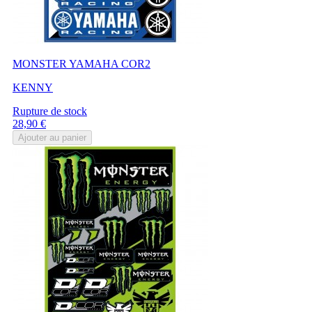
MONSTER YAMAHA COR2
KENNY
Rupture de stock
Prix
28,90 €
Ajouter au panier