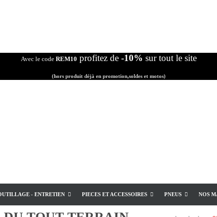
profitez de
-10%
sur tout le site
Avec le code
REM10
(hors produit déjà en promotion,soldes et motos)
OUTILLAGE - ENTRETIEN
PIECES ET ACCESSOIRES
PNEUS
NOS M
E
DU TOUT TERRAIN