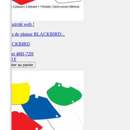
Exclusivité web !
Fonds de plaque BLACKBIRD...
BLACKBIRD
Départ 48H-72H
Prix
28,80 €
Ajouter au panier