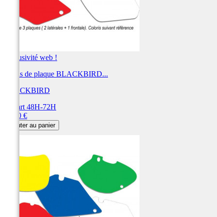
Exclusivité web !
Fonds de plaque BLACKBIRD...
BLACKBIRD
Départ 48H-72H
Prix
28,80 €
Ajouter au panier