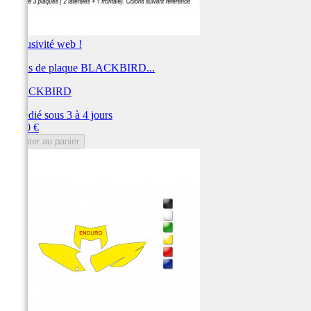
Exclusivité web !
Fonds de plaque BLACKBIRD...
BLACKBIRD
Expédié sous 3 à 4 jours
Prix
28,80 €
Ajouter au panier