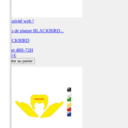
Exclusivité web !
Fonds de plaque BLACKBIRD...
BLACKBIRD
Départ 48H-72H
Prix
28,80 €
Ajouter au panier