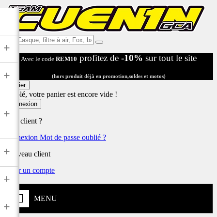
Ex:
+
Casque,
profitez de
-10%
sur tout le site
Avec le code
REM10
filtre
à
+
air,
(hors produit déjà en promotion,soldes et motos)
Fox,
Panier
batterie
Désolé, votre panier est encore vide !
...
Connexion
+
Déjà client ?
Connexion
Mot de passe oublié ?
+
Nouveau client
Créer un compte
+
MENU
+