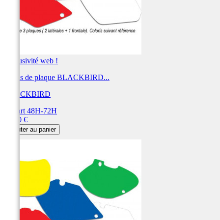
Exclusivité web !
Fonds de plaque BLACKBIRD...
BLACKBIRD
Départ 48H-72H
Prix
28,80 €
Ajouter au panier