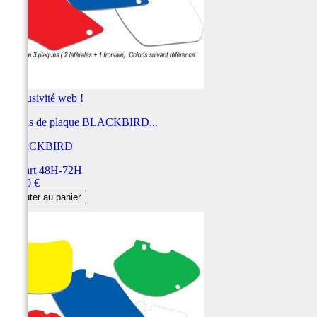
Exclusivité web !
Fonds de plaque BLACKBIRD...
BLACKBIRD
Départ 48H-72H
Prix
28,80 €
Ajouter au panier