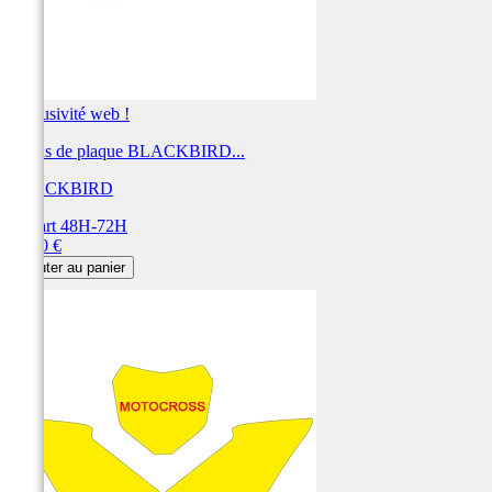
Exclusivité web !
Fonds de plaque BLACKBIRD...
BLACKBIRD
Départ 48H-72H
Prix
28,80 €
Ajouter au panier