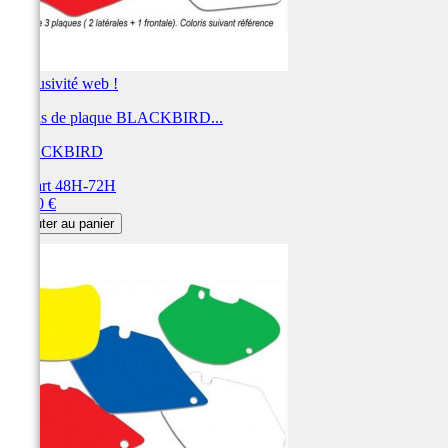
Exclusivité web !
Fonds de plaque BLACKBIRD...
BLACKBIRD
Départ 48H-72H
Prix
28,80 €
Ajouter au panier