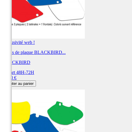
Exclusivité web !
Fonds de plaque BLACKBIRD...
BLACKBIRD
Départ 48H-72H
Prix
28,80 €
Ajouter au panier