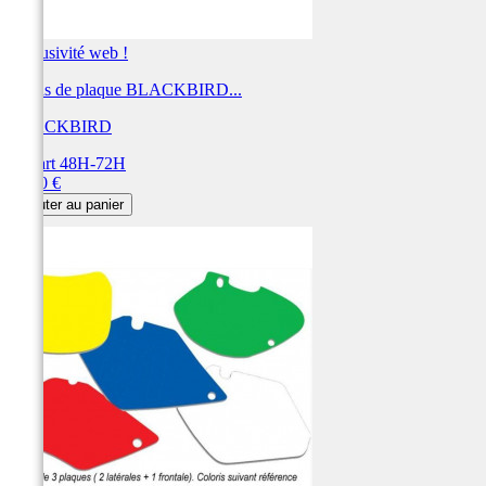
Exclusivité web !
Fonds de plaque BLACKBIRD...
BLACKBIRD
Départ 48H-72H
Prix
28,80 €
Ajouter au panier