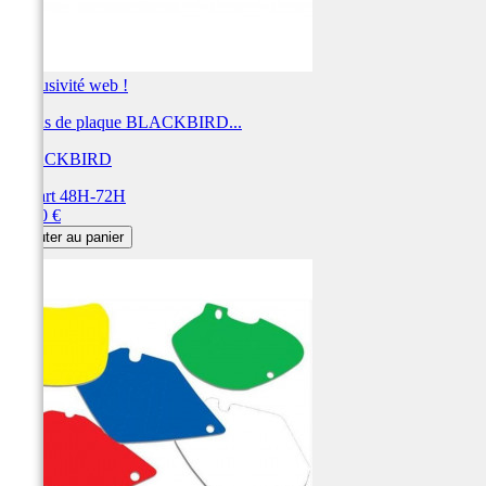
Exclusivité web !
Fonds de plaque BLACKBIRD...
BLACKBIRD
Départ 48H-72H
Prix
28,80 €
Ajouter au panier