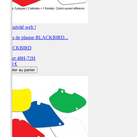
Exclusivité web !
Fonds de plaque BLACKBIRD...
BLACKBIRD
Départ 48H-72H
Prix
28,80 €
Ajouter au panier