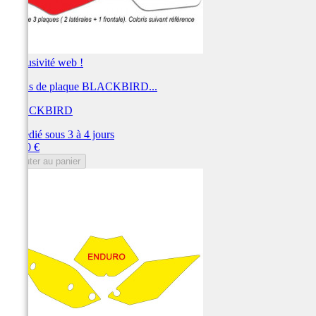
Exclusivité web !
Fonds de plaque BLACKBIRD...
BLACKBIRD
Expédié sous 3 à 4 jours
Prix
28,80 €
Ajouter au panier