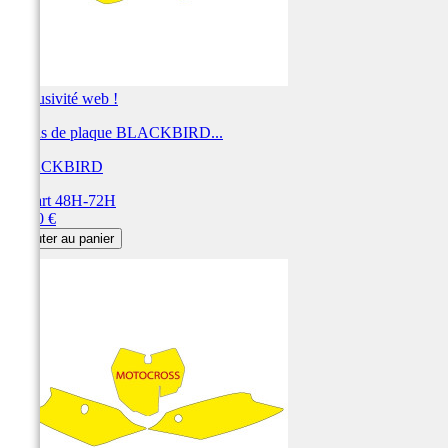
Exclusivité web !
Fonds de plaque BLACKBIRD...
BLACKBIRD
Départ 48H-72H
Prix
28,80 €
Ajouter au panier