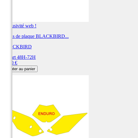
Exclusivité web !
Fonds de plaque BLACKBIRD...
BLACKBIRD
Départ 48H-72H
Prix
28,80 €
Ajouter au panier