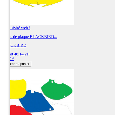
Exclusivité web !
Fonds de plaque BLACKBIRD...
BLACKBIRD
Départ 48H-72H
Prix
28,80 €
Ajouter au panier