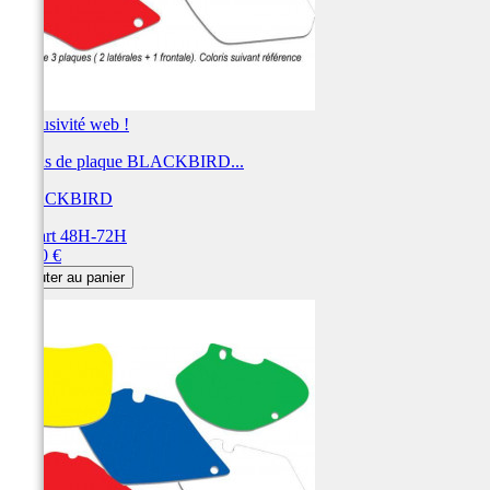
Exclusivité web !
Fonds de plaque BLACKBIRD...
BLACKBIRD
Départ 48H-72H
Prix
28,80 €
Ajouter au panier