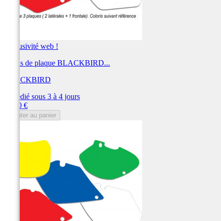
Exclusivité web !
Fonds de plaque BLACKBIRD...
BLACKBIRD
Expédié sous 3 à 4 jours
Prix
28,80 €
Ajouter au panier