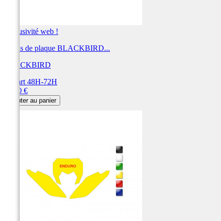
Exclusivité web !
Fonds de plaque BLACKBIRD...
BLACKBIRD
Départ 48H-72H
Prix
28,80 €
Ajouter au panier