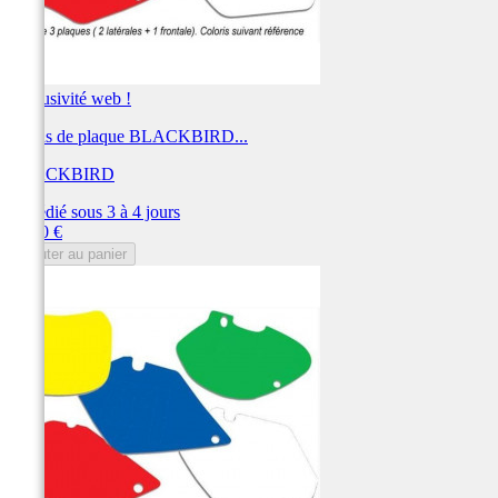
Exclusivité web !
Fonds de plaque BLACKBIRD...
BLACKBIRD
Expédié sous 3 à 4 jours
Prix
28,80 €
Ajouter au panier