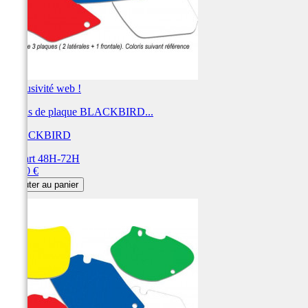
Exclusivité web !
Fonds de plaque BLACKBIRD...
BLACKBIRD
Départ 48H-72H
Prix
28,80 €
Ajouter au panier