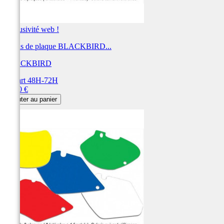
Exclusivité web !
Fonds de plaque BLACKBIRD...
BLACKBIRD
Départ 48H-72H
Prix
28,80 €
Ajouter au panier