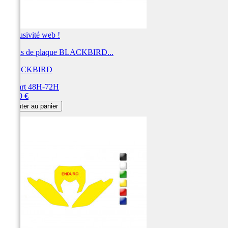
Exclusivité web !
Fonds de plaque BLACKBIRD...
BLACKBIRD
Départ 48H-72H
Prix
28,80 €
Ajouter au panier