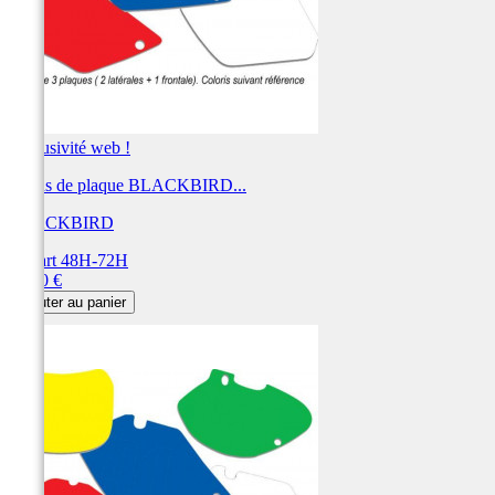
Exclusivité web !
Fonds de plaque BLACKBIRD...
BLACKBIRD
Départ 48H-72H
Prix
28,80 €
Ajouter au panier