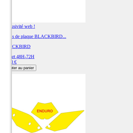
Exclusivité web !
Fonds de plaque BLACKBIRD...
BLACKBIRD
Départ 48H-72H
Prix
28,80 €
Ajouter au panier