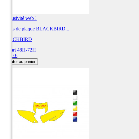
Exclusivité web !
Fonds de plaque BLACKBIRD...
BLACKBIRD
Départ 48H-72H
Prix
28,80 €
Ajouter au panier