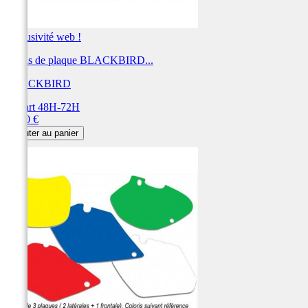
Exclusivité web !
Fonds de plaque BLACKBIRD...
BLACKBIRD
Départ 48H-72H
Prix
28,80 €
Ajouter au panier