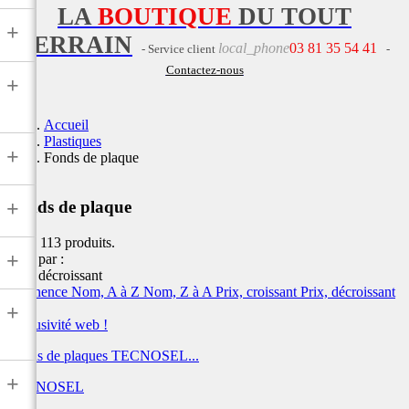
LA
BOUTIQUE
DU TOUT
+
TERRAIN
local_phone
03 81 35 54 41
- Service client
-
Contactez-nous
+
Accueil
Plastiques
+
Fonds de plaque
+
Fonds de plaque
Il y a 113 produits.
+
Trier par :
Prix, décroissant
Pertinence
Nom, A à Z
Nom, Z à A
Prix, croissant
Prix, décroissant
+
Exclusivité web !
Fonds de plaques TECNOSEL...
+
TECNOSEL