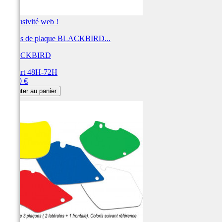
Exclusivité web !
Fonds de plaque BLACKBIRD...
BLACKBIRD
Départ 48H-72H
Prix
28,80 €
Ajouter au panier