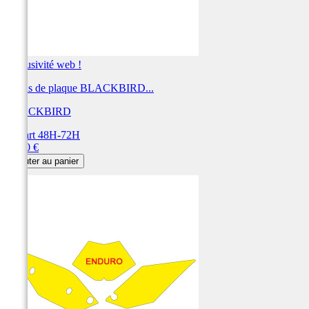
Exclusivité web !
Fonds de plaque BLACKBIRD...
BLACKBIRD
Départ 48H-72H
Prix
28,80 €
Ajouter au panier