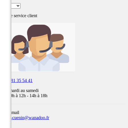
Notre service
client

03 81 35 54 41
Du mardi au samedi
de 09h à 12h - 14h à 18h
Par email
team-cuenin@wanadoo.fr
Selle