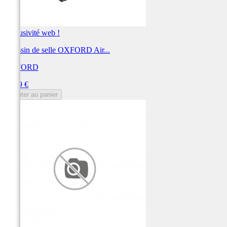
Exclusivité web !
Coussin de selle OXFORD Air...
OXFORD
Prix
77,99 €
Ajouter au panier