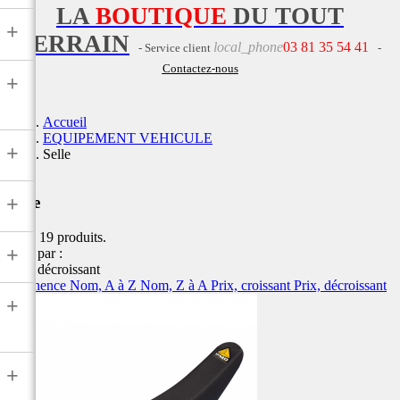
LA
BOUTIQUE
DU TOUT
+
TERRAIN
local_phone
03 81 35 54 41
- Service client
-
Contactez-nous
+
Accueil
EQUIPEMENT VEHICULE
+
Selle
+
Selle
Il y a 19 produits.
+
Trier par :
Prix, décroissant
Pertinence
Nom, A à Z
Nom, Z à A
Prix, croissant
Prix, décroissant
+
+