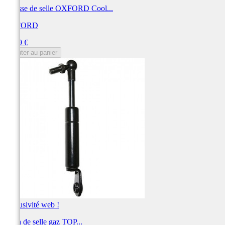
Housse de selle OXFORD Cool...
OXFORD
Prix
35,99 €
Ajouter au panier
Exclusivité web !
Verin de selle gaz TOP...