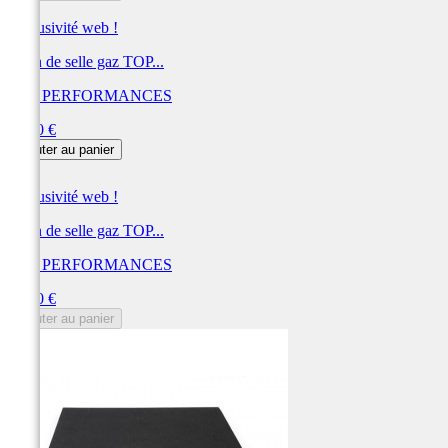
Exclusivité web !
Verin de selle gaz TOP...
TOP PERFORMANCES
Prix
32,50 €
Ajouter au panier
Exclusivité web !
Verin de selle gaz TOP...
TOP PERFORMANCES
Prix
32,50 €
Ajouter au panier