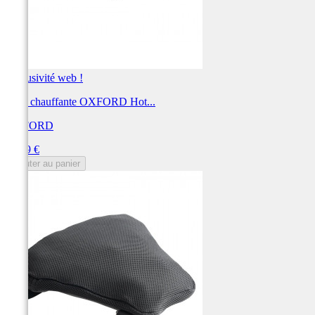
Exclusivité web !
Selle chauffante OXFORD Hot...
OXFORD
Prix
95,99 €
Ajouter au panier