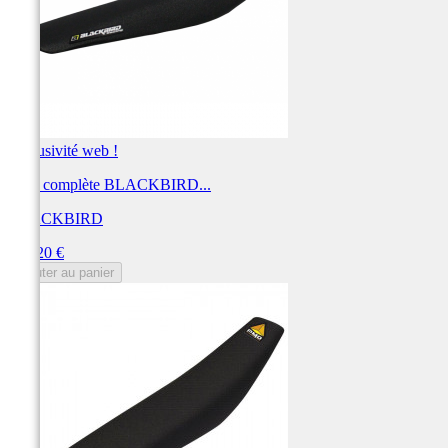
Exclusivité web !
Selle complète BLACKBIRD...
BLACKBIRD
Prix
202,20 €
Ajouter au panier