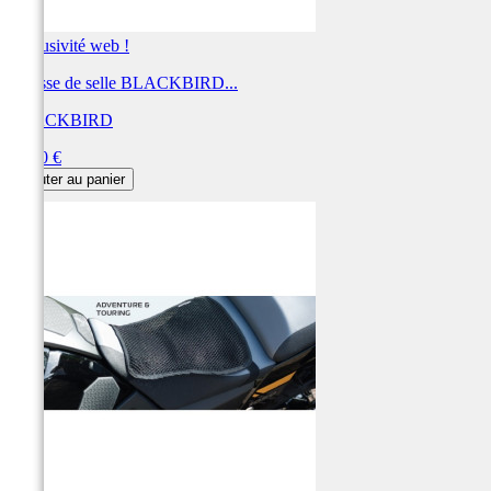
Exclusivité web !
Housse de selle BLACKBIRD...
BLACKBIRD
Prix
54,60 €
Ajouter au panier