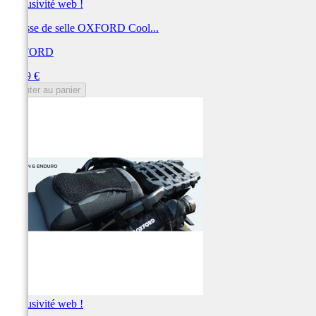
Exclusivité web !
Housse de selle OXFORD Cool...
OXFORD
Prix
35,99 €
Ajouter au panier
Exclusivité web !