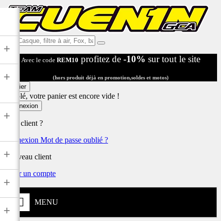
Ex:
+
Casque,
profitez de
-10%
sur tout le site
Avec le code
REM10
filtre
à
+
air,
(hors produit déjà en promotion,soldes et motos)
Fox,
Panier
batterie
Désolé, votre panier est encore vide !
...
Connexion
+
Déjà client ?
Connexion
Mot de passe oublié ?
+
Nouveau client
Créer un compte
+
MENU
+