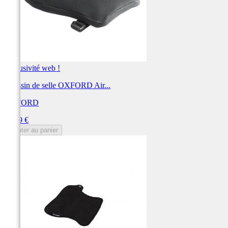
Exclusivité web !
Coussin de selle OXFORD Air...
OXFORD
Prix
95,99 €
Ajouter au panier