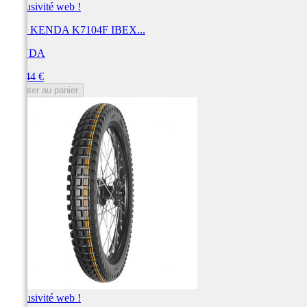
Exclusivité web !
Pneu KENDA K7104F IBEX...
KENDA
Prix
106,44 €
Ajouter au panier
Exclusivité web !