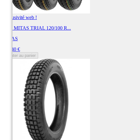
Exclusivité web !
Pneu MITAS TRIAL 120/100 R...
MITAS
Prix
134,40 €
Ajouter au panier