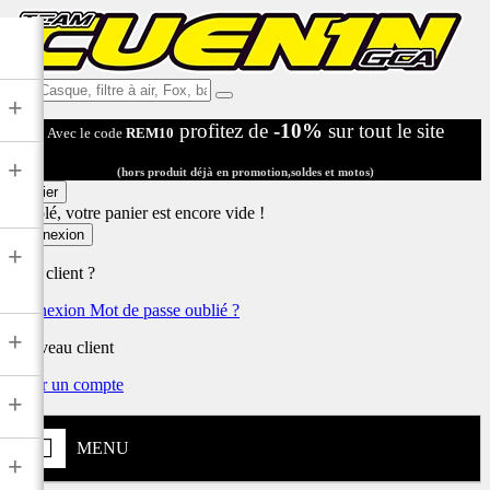
Ex:
+
Casque,
profitez de
-10%
sur tout le site
Avec le code
REM10
filtre
à
+
air,
(hors produit déjà en promotion,soldes et motos)
Fox,
Panier
batterie
Désolé, votre panier est encore vide !
...
Connexion
+
Déjà client ?
Connexion
Mot de passe oublié ?
+
Nouveau client
Créer un compte
+
MENU
+