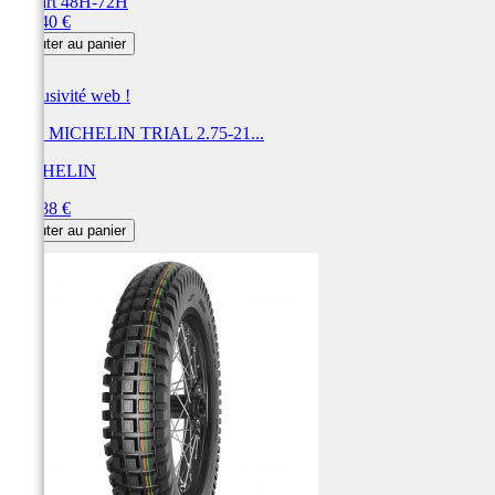
Départ 48H-72H
Prix
179,40 €
Ajouter au panier
Exclusivité web !
Pneu MICHELIN TRIAL 2.75-21...
MICHELIN
Prix
167,88 €
Ajouter au panier