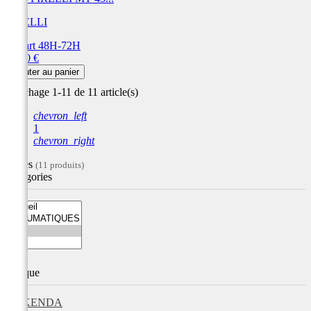
PIRELLI
Départ 48H-72H
Prix
89,40 €
Ajouter au panier
Affichage 1-11 de 11 article(s)
chevron_left
1
chevron_right
Filtres
(11 produits)
Catégories
Marque
KENDA