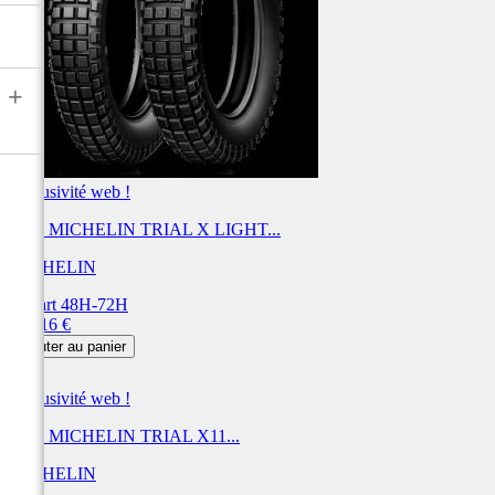
+
Exclusivité web !
Pneu MICHELIN TRIAL X LIGHT...
MICHELIN
Départ 48H-72H
Prix
293,16 €
Ajouter au panier
Exclusivité web !
Pneu MICHELIN TRIAL X11...
MICHELIN