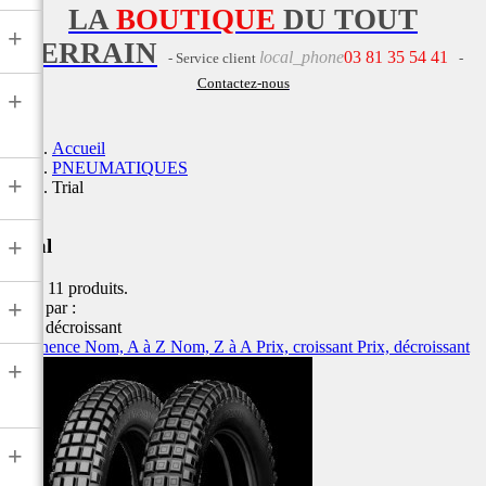
LA
BOUTIQUE
DU TOUT
+
TERRAIN
local_phone
03 81 35 54 41
- Service client
-
Contactez-nous
+
Accueil
PNEUMATIQUES
+
Trial
+
Trial
Il y a 11 produits.
+
Trier par :
Prix, décroissant
Pertinence
Nom, A à Z
Nom, Z à A
Prix, croissant
Prix, décroissant
+
+