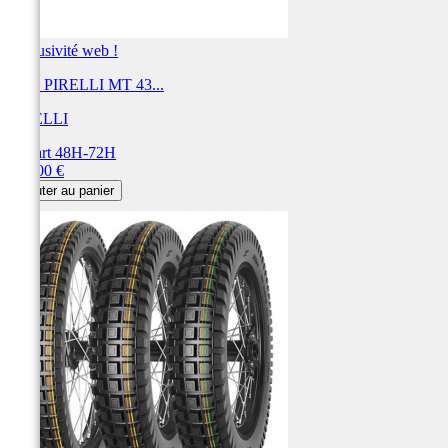
Exclusivité web !
Pneu PIRELLI MT 43...
PIRELLI
Départ 48H-72H
Prix
141,00 €
Ajouter au panier