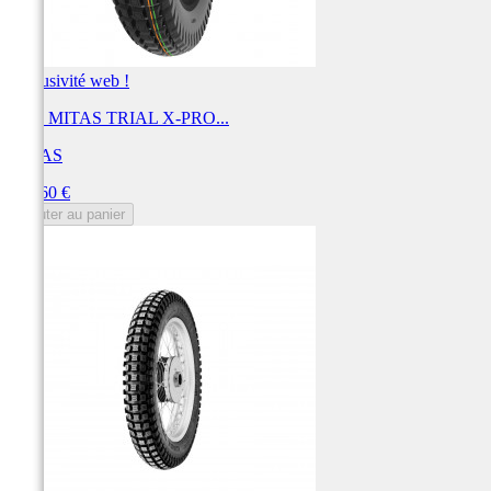
Exclusivité web !
Pneu MITAS TRIAL X-PRO...
MITAS
Prix
141,60 €
Ajouter au panier