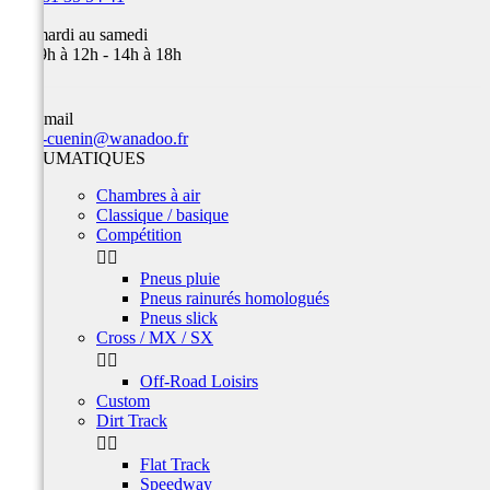
Du mardi au samedi
de 09h à 12h - 14h à 18h
Par email
team-cuenin@wanadoo.fr
PNEUMATIQUES
Chambres à air
Classique / basique
Compétition


Pneus pluie
Pneus rainurés homologués
Pneus slick
Cross / MX / SX


Off-Road Loisirs
Custom
Dirt Track


Flat Track
Speedway