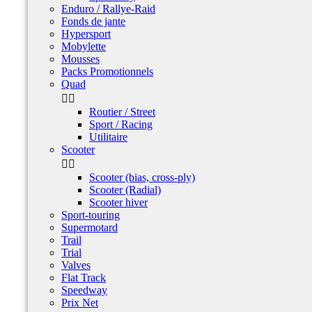
Enduro / Rallye-Raid
Fonds de jante
Hypersport
Mobylette
Mousses
Packs Promotionnels
Quad


Routier / Street
Sport / Racing
Utilitaire
Scooter


Scooter (bias, cross-ply)
Scooter (Radial)
Scooter hiver
Sport-touring
Supermotard
Trail
Trial
Valves
Flat Track
Speedway
Prix Net