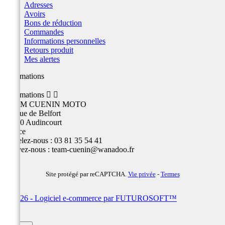
Adresses
Avoirs
Bons de réduction
Commandes
Informations personnelles
Retours produit
Mes alertes
Informations
Informations


TEAM CUENIN MOTO
26 Rue de Belfort
25400 Audincourt
France
Appelez-nous :
03 81 35 54 41
Écrivez-nous :
team-cuenin@wanadoo.fr
Site protégé par reCAPTCHA.
Vie privée
-
Termes
© 2026 - Logiciel e-commerce par FUTUROSOFT™
×