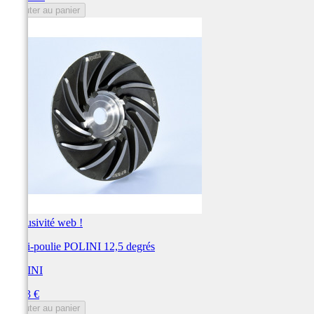
Ajouter au panier
Exclusivité web !
Demi-poulie POLINI 12,5 degrés
POLINI
Prix
74,03 €
Ajouter au panier