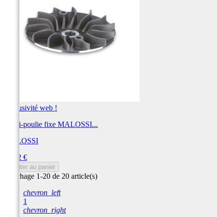
Exclusivité web !
Demi-poulie fixe MALOSSI...
MALOSSI
Prix
51,92 €
Ajouter au panier
Affichage 1-20 de 20 article(s)
chevron_left
1
chevron_right