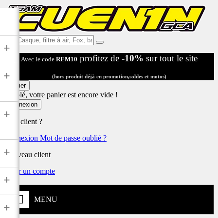
Ex:
+
Casque,
profitez de
-10%
sur tout le site
Avec le code
REM10
filtre
à
+
air,
(hors produit déjà en promotion,soldes et motos)
Fox,
Panier
batterie
Désolé, votre panier est encore vide !
...
Connexion
+
Déjà client ?
Connexion
Mot de passe oublié ?
+
Nouveau client
Créer un compte
+
MENU
+