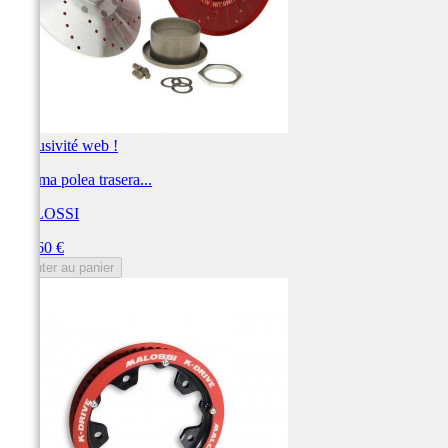
Exclusivité web !
Sistema polea trasera...
MALOSSI
Prix
397,60 €
Ajouter au panier