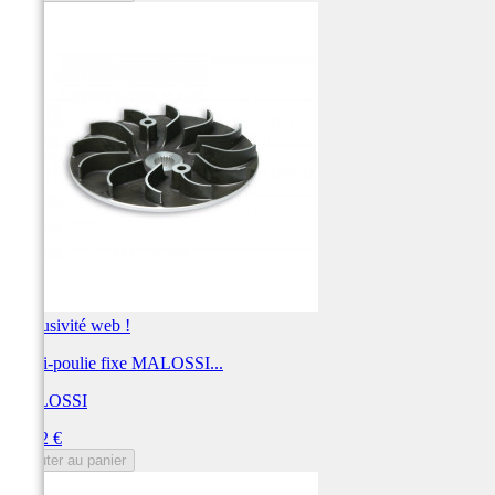
Exclusivité web !
Demi-poulie fixe MALOSSI...
MALOSSI
Prix
71,32 €
Ajouter au panier