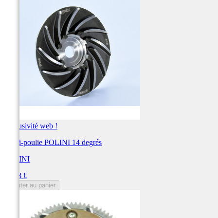
Exclusivité web !
Demi-poulie POLINI 14 degrés
POLINI
Prix
64,78 €
Ajouter au panier