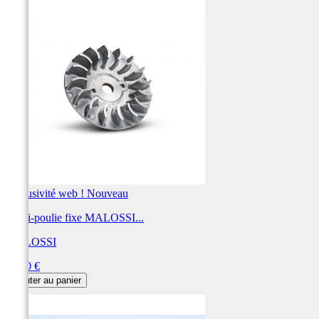
Exclusivité web !
Nouveau
Demi-poulie fixe MALOSSI...
MALOSSI
Prix
69,00 €
Ajouter au panier