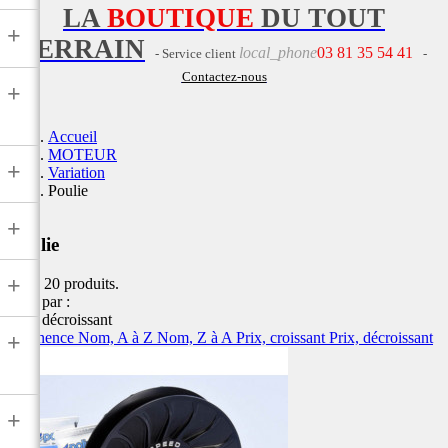
LA
BOUTIQUE
DU TOUT
+
TERRAIN
local_phone
03 81 35 54 41
- Service client
-
Contactez-nous
+
Accueil
MOTEUR
+
Variation
Poulie
+
Poulie
+
Il y a 20 produits.
Trier par :
Prix, décroissant
Pertinence
Nom, A à Z
Nom, Z à A
Prix, croissant
Prix, décroissant
+
+