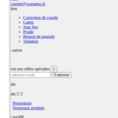
team-cuenin@wanadoo.fr
Variation
Correcteur de couple
Galets
Joue fixe
Poulie
Ressort de poussée
Variation
Nous suivre
Facebook
Recevez nos offres spéciales

produits
produits


Promotions
Nouveaux produits
Notre société