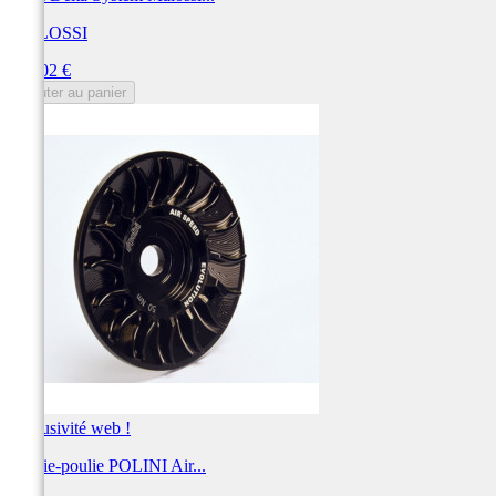
MALOSSI
Prix
214,02 €
Ajouter au panier
Exclusivité web !
Demie-poulie POLINI Air...