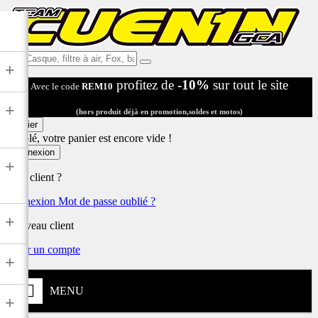
Ex:
+
Casque,
profitez de
-10%
sur tout le site
Avec le code
REM10
filtre
à
+
air,
(hors produit déjà en promotion,soldes et motos)
Fox,
Panier
batterie
Désolé, votre panier est encore vide !
...
Connexion
+
Déjà client ?
Connexion
Mot de passe oublié ?
+
Nouveau client
Créer un compte
+
MENU
+