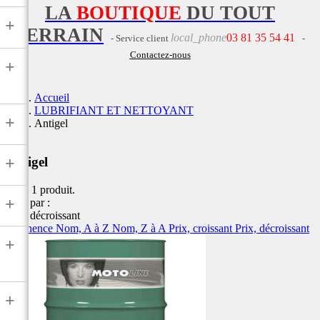
LA
BOUTIQUE
DU TOUT
+
TERRAIN
local_phone
03 81 35 54 41
- Service client
-
Contactez-nous
+
Accueil
LUBRIFIANT ET NETTOYANT
+
Antigel
+
Antigel
Il y a 1 produit.
+
Trier par :
Prix, décroissant
Pertinence
Nom, A à Z
Nom, Z à A
Prix, croissant
Prix, décroissant
+
+