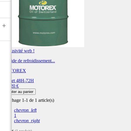
+
Exclusivité web !
Liquide de refroidissement...
MOTOREX
Départ 48H-72H
Prix
943,20 €
Ajouter au panier
Affichage 1-1 de 1 article(s)
chevron_left
1
chevron_right
Filtres
(1 produit)