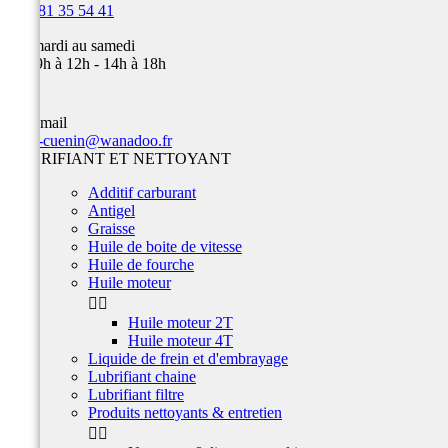

03 81 35 54 41
Du mardi au samedi
de 09h à 12h - 14h à 18h
Par email
team-cuenin@wanadoo.fr
LUBRIFIANT ET NETTOYANT
Additif carburant
Antigel
Graisse
Huile de boite de vitesse
Huile de fourche
Huile moteur


Huile moteur 2T
Huile moteur 4T
Liquide de frein et d'embrayage
Lubrifiant chaine
Lubrifiant filtre
Produits nettoyants & entretien

