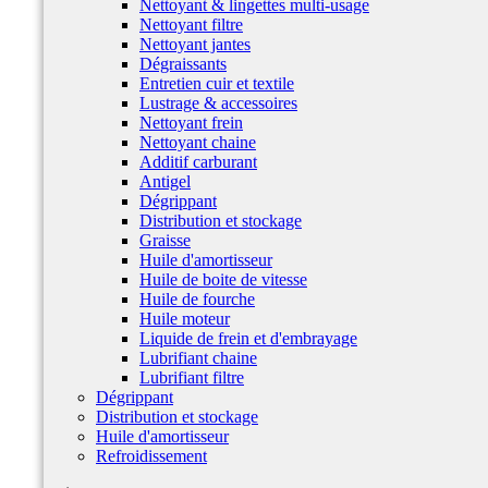
Nettoyant & lingettes multi-usage
Nettoyant filtre
Nettoyant jantes
Dégraissants
Entretien cuir et textile
Lustrage & accessoires
Nettoyant frein
Nettoyant chaine
Additif carburant
Antigel
Dégrippant
Distribution et stockage
Graisse
Huile d'amortisseur
Huile de boite de vitesse
Huile de fourche
Huile moteur
Liquide de frein et d'embrayage
Lubrifiant chaine
Lubrifiant filtre
Dégrippant
Distribution et stockage
Huile d'amortisseur
Refroidissement