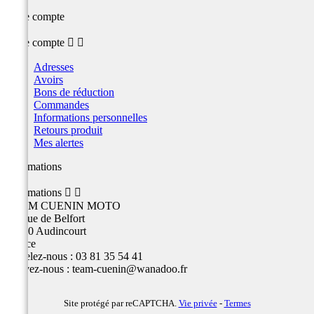
Votre compte
Votre compte


Adresses
Avoirs
Bons de réduction
Commandes
Informations personnelles
Retours produit
Mes alertes
Informations
Informations


TEAM CUENIN MOTO
26 Rue de Belfort
25400 Audincourt
France
Appelez-nous :
03 81 35 54 41
Écrivez-nous :
team-cuenin@wanadoo.fr
Site protégé par reCAPTCHA.
Vie privée
-
Termes