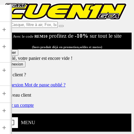
Ex:
+
Casque,
profitez de
-10%
sur tout le site
Avec le code
REM10
filtre
à
+
air,
(hors produit déjà en promotion,soldes et motos)
Fox,
Panier
batterie
Désolé, votre panier est encore vide !
...
Connexion
+
Déjà client ?
Connexion
Mot de passe oublié ?
+
Nouveau client
Créer un compte
+
MENU
+