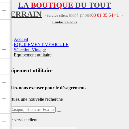
LA
BOUTIQUE
DU TOUT
+
TERRAIN
local_phone
03 81 35 54 41
- Service client
-
Contactez-nous
+
Accueil
EQUIPEMENT VEHICULE
+
Sélection Vintage
Equipement utilitaire
+
Equipement utilitaire
+
Veuillez nous excuser pour le désagrément.
+
Effectuez une nouvelle recherche
Ex:
Casque,
Notre service
client
+
filtre
à