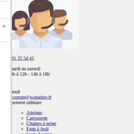
air,
Fox,
batterie
...
+

03 81 35 54 41
Du mardi au samedi
de 09h à 12h - 14h à 18h
Par email
team-cuenin@wanadoo.fr
Equipement utilitaire
Attelage
Carrosserie
Chaines à neige
Etuis à fusil