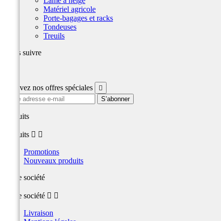
Lame à neige
Matériel agricole
Porte-bagages et racks
Tondeuses
Treuils
Nous suivre
Facebook
Recevez nos offres spéciales

produits
produits


Promotions
Nouveaux produits
Notre société
Notre société


Livraison