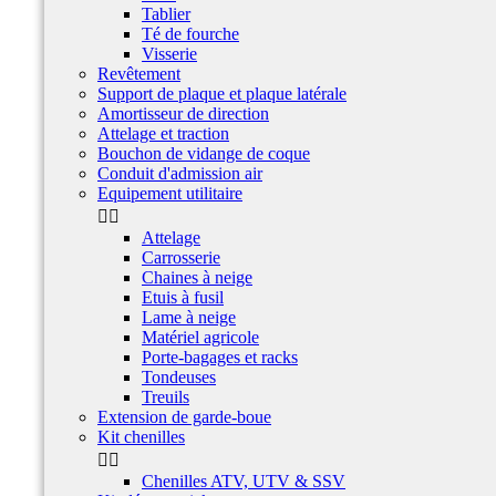
Tablier
Té de fourche
Visserie
Revêtement
Support de plaque et plaque latérale
Amortisseur de direction
Attelage et traction
Bouchon de vidange de coque
Conduit d'admission air
Equipement utilitaire


Attelage
Carrosserie
Chaines à neige
Etuis à fusil
Lame à neige
Matériel agricole
Porte-bagages et racks
Tondeuses
Treuils
Extension de garde-boue
Kit chenilles


Chenilles ATV, UTV & SSV