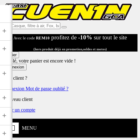
Ex:
+
Casque,
profitez de
-10%
sur tout le site
Avec le code
REM10
filtre
à
+
air,
(hors produit déjà en promotion,soldes et motos)
Fox,
Panier
batterie
Désolé, votre panier est encore vide !
...
Connexion
+
Déjà client ?
Connexion
Mot de passe oublié ?
+
Nouveau client
Créer un compte
+
MENU
+