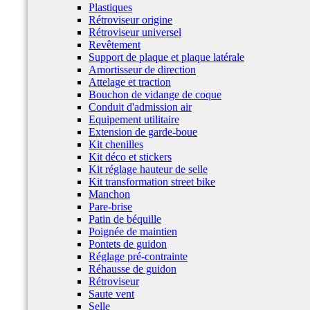
Plastiques
Rétroviseur origine
Rétroviseur universel
Revêtement
Support de plaque et plaque latérale
Amortisseur de direction
Attelage et traction
Bouchon de vidange de coque
Conduit d'admission air
Equipement utilitaire
Extension de garde-boue
Kit chenilles
Kit déco et stickers
Kit réglage hauteur de selle
Kit transformation street bike
Manchon
Pare-brise
Patin de béquille
Poignée de maintien
Pontets de guidon
Réglage pré-contrainte
Réhausse de guidon
Rétroviseur
Saute vent
Selle