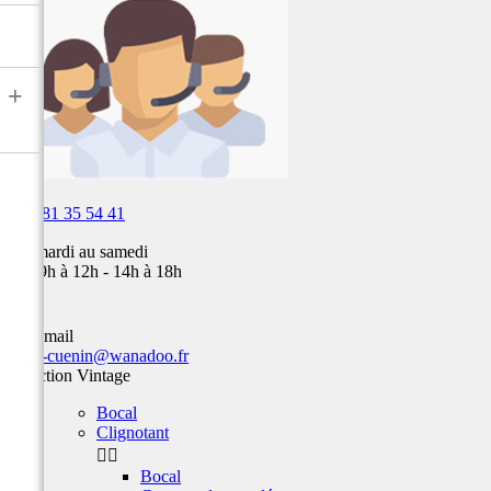
air,
Fox,
batterie
...
+

03 81 35 54 41
Du mardi au samedi
de 09h à 12h - 14h à 18h
Par email
team-cuenin@wanadoo.fr
Sélection Vintage
Bocal
Clignotant


Bocal