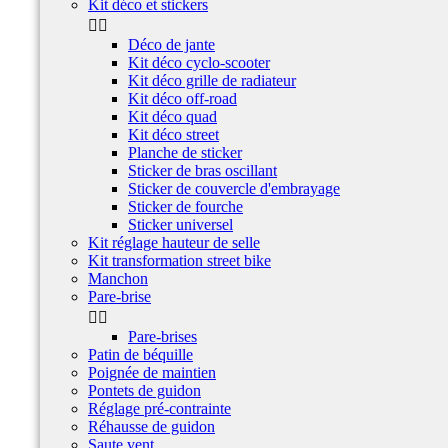
Kit déco et stickers


Déco de jante
Kit déco cyclo-scooter
Kit déco grille de radiateur
Kit déco off-road
Kit déco quad
Kit déco street
Planche de sticker
Sticker de bras oscillant
Sticker de couvercle d'embrayage
Sticker de fourche
Sticker universel
Kit réglage hauteur de selle
Kit transformation street bike
Manchon
Pare-brise


Pare-brises
Patin de béquille
Poignée de maintien
Pontets de guidon
Réglage pré-contrainte
Réhausse de guidon
Saute vent