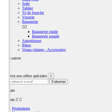
Selle
Tablier
Té de fourche
Visserie
Bagagerie


Bagagerie rigide
Bagagerie souple
Amortisseur
Bikes
Vespa vintage - Accessoires
Nous suivre
Facebook
Recevez nos offres spéciales

produits
produits


Promotions