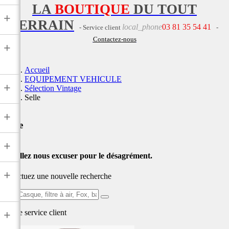
LA
BOUTIQUE
DU TOUT
+
TERRAIN
local_phone
03 81 35 54 41
- Service client
-
Contactez-nous
+
Accueil
EQUIPEMENT VEHICULE
+
Sélection Vintage
Selle
+
Selle
+
Veuillez nous excuser pour le désagrément.
+
Effectuez une nouvelle recherche
Ex:
Casque,
Notre service
client
+
filtre
à