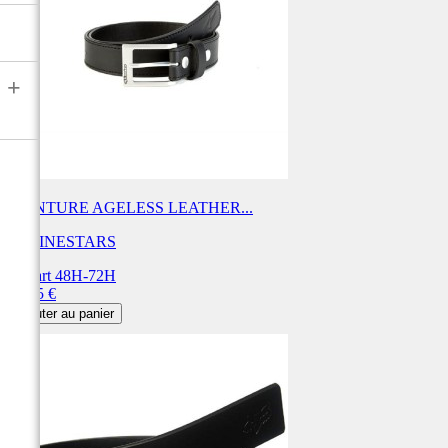
+
CEINTURE AGELESS LEATHER...
ALPINESTARS
Départ 48H-72H
Prix
49,95 €
Ajouter au panier