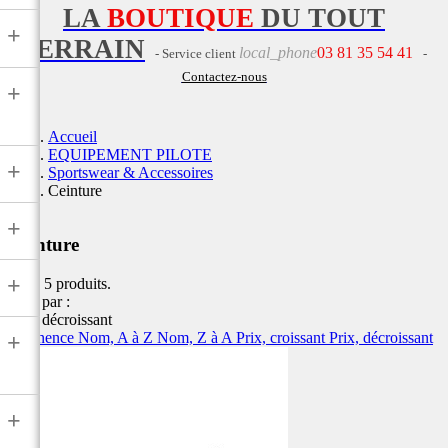
LA
BOUTIQUE
DU TOUT
+
TERRAIN
local_phone
03 81 35 54 41
- Service client
-
Contactez-nous
+
Accueil
EQUIPEMENT PILOTE
+
Sportswear & Accessoires
Ceinture
+
Ceinture
+
Il y a 5 produits.
Trier par :
Prix, décroissant
Pertinence
Nom, A à Z
Nom, Z à A
Prix, croissant
Prix, décroissant
+
+