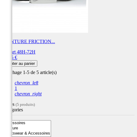
CEINTURE FRICTION...
Départ 48H-72H
Prix
16,95 €
Ajouter au panier
Affichage 1-5 de 5 article(s)
chevron_left
1
chevron_right
Filtres
(5 produits)
Catégories