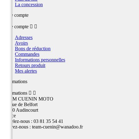
La concession
Votre compte
Votre compte


Adresses
Avoirs
Bons de réduction
Commandes
Informations personnelles
Retours produit
Mes alertes
Informations
Informations


TEAM CUENIN MOTO
26 Rue de Belfort
25400 Audincourt
France
Appelez-nous :
03 81 35 54 41
Écrivez-nous :
team-cuenin@wanadoo.fr