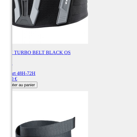
YTH TURBO BELT BLACK OS
FOX
Départ 48H-72H
Prix
28,00 €
Ajouter au panier