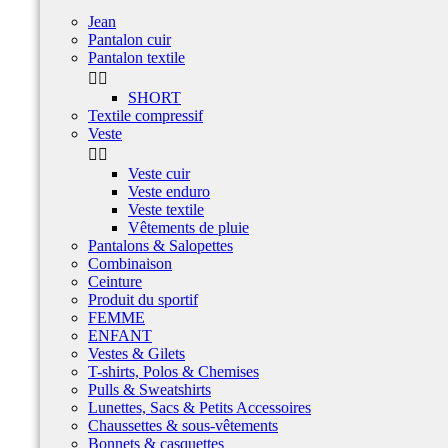
Jean
Pantalon cuir
Pantalon textile


SHORT
Textile compressif
Veste


Veste cuir
Veste enduro
Veste textile
Vêtements de pluie
Pantalons & Salopettes
Combinaison
Ceinture
Produit du sportif
FEMME
ENFANT
Vestes & Gilets
T-shirts, Polos & Chemises
Pulls & Sweatshirts
Lunettes, Sacs & Petits Accessoires
Chaussettes & sous-vêtements
Bonnets & casquettes