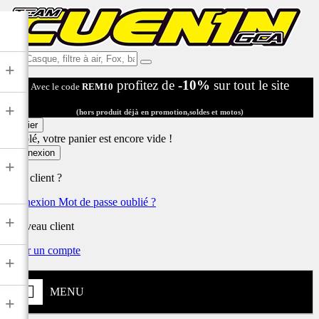
Ex:
+
Casque,
profitez de
-10%
sur tout le site
Avec le code
REM10
filtre
à
+
air,
(hors produit déjà en promotion,soldes et motos)
Fox,
Panier
batterie
Désolé, votre panier est encore vide !
...
Connexion
+
Déjà client ?
Connexion
Mot de passe oublié ?
+
Nouveau client
Créer un compte
+
MENU
+