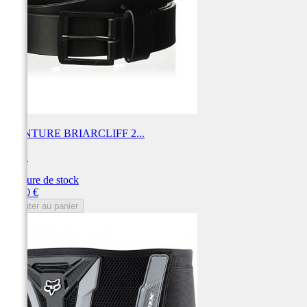
CEINTURE BRIARCLIFF 2...
FOX
Rupture de stock
Prix
35,00 €
Ajouter au panier