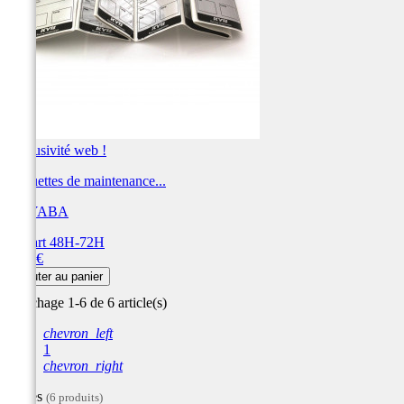
Exclusivité web !
Etiquettes de maintenance...
KAYABA
Départ 48H-72H
Prix
6,36 €
Ajouter au panier
Affichage 1-6 de 6 article(s)
chevron_left
1
chevron_right
Filtres
(6 produits)