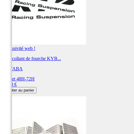
Exclusivité web !
Autocollant de fourche KYB...
KAYABA
Départ 48H-72H
Prix
13,20 €
Ajouter au panier