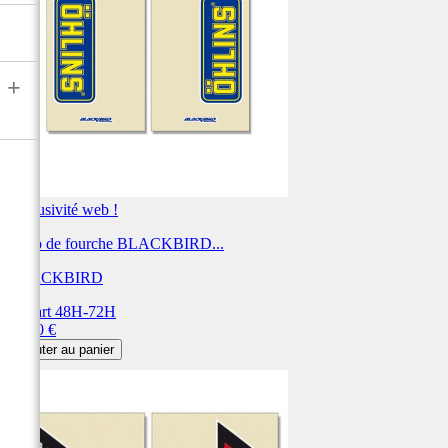
+
Exclusivité web !
Déco de fourche BLACKBIRD...
BLACKBIRD
Départ 48H-72H
Prix
27,00 €
Ajouter au panier