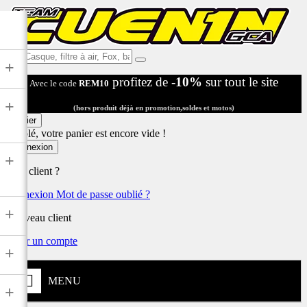
Ex:
+
Casque,
profitez de
-10%
sur tout le site
Avec le code
REM10
filtre
à
+
air,
(hors produit déjà en promotion,soldes et motos)
Fox,
Panier
batterie
Désolé, votre panier est encore vide !
...
Connexion
+
Déjà client ?
Connexion
Mot de passe oublié ?
+
Nouveau client
Créer un compte
+
MENU
+