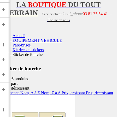
LA
BOUTIQUE
DU TOUT
+
TERRAIN
local_phone
03 81 35 54 41
- Service client
-
Contactez-nous
+
Accueil
EQUIPEMENT VEHICULE
+
Pare-brises
Kit déco et stickers
Sticker de fourche
+
Sticker de fourche
+
Il y a 6 produits.
Trier par :
Prix, décroissant
+
Pertinence
Nom, A à Z
Nom, Z à A
Prix, croissant
Prix, décroissant
+