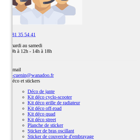

03 81 35 54 41
Du mardi au samedi
de 09h à 12h - 14h à 18h
Par email
team-cuenin@wanadoo.fr
Kit déco et stickers
Déco de jante
Kit déco cyclo-scooter
Kit déco grille de radiateur
Kit déco off-road
Kit déco quad
Kit déco street
Planche de sticker
Sticker de bras oscillant
Sticker de couvercle d'embrayage