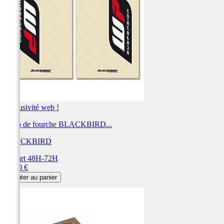
Exclusivité web !
Déco de fourche BLACKBIRD...
BLACKBIRD
Départ 48H-72H
Prix
27,00 €
Ajouter au panier