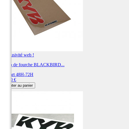
Exclusivité web !
Déco de fourche BLACKBIRD...
Départ 48H-72H
Prix
27,00 €
Ajouter au panier