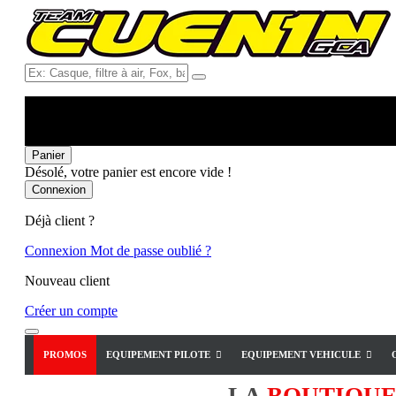
Ex:
Casque,
filtre
à
air,
Fox,
Panier
batterie
Désolé, votre panier est encore vide !
...
Connexion
Déjà client ?
Connexion
Mot de passe oublié ?
Nouveau client
Créer un compte
PROMOS
EQUIPEMENT PILOTE
EQUIPEMENT VEHICULE
LA
BOUTIQU