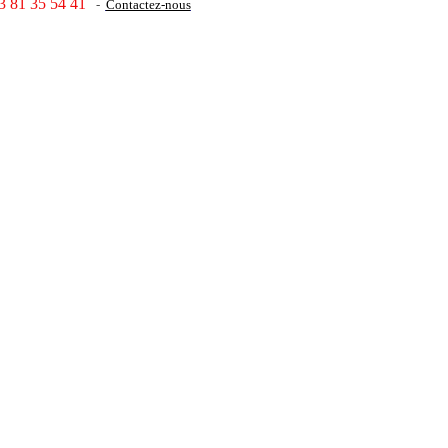
3 81 35 54 41
-
Contactez-nous