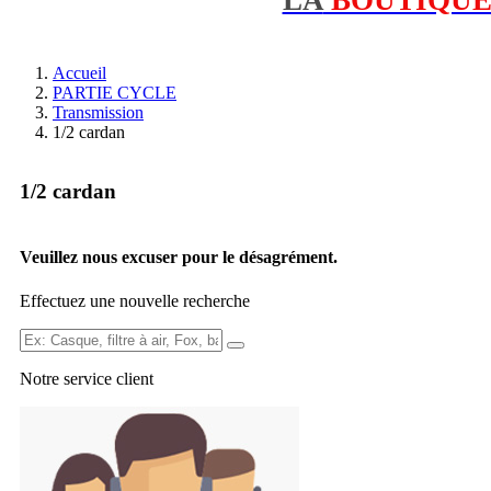
Accueil
PARTIE CYCLE
Transmission
1/2 cardan
1/2 cardan
Veuillez nous excuser pour le désagrément.
Effectuez une nouvelle recherche
Ex:
Casque,
Notre service
client
filtre
à
air,
Fox,
batterie
...