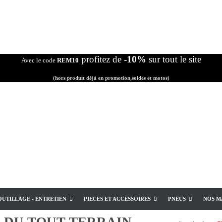
profitez de
-10%
sur tout le site
Avec le code
REM10
(hors produit déjà en promotion,soldes et motos)
OUTILLAGE - ENTRETIEN
PIECES ET ACCESSOIRES
PNEUS
NOS M
E
DU TOUT TERRAIN