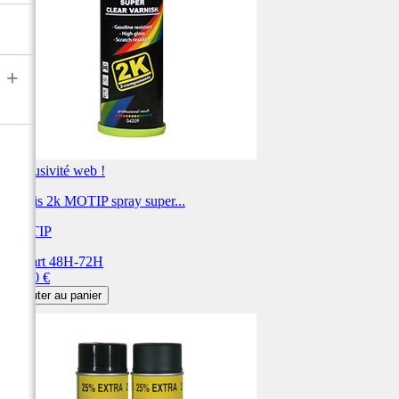
+
Exclusivité web !
Vernis 2k MOTIP spray super...
MOTIP
Départ 48H-72H
Prix
53,20 €
Ajouter au panier