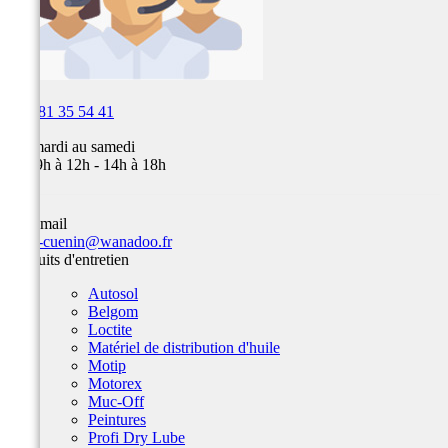

03 81 35 54 41
Du mardi au samedi
de 09h à 12h - 14h à 18h
Par email
team-cuenin@wanadoo.fr
Produits d'entretien
Autosol
Belgom
Loctite
Matériel de distribution d'huile
Motip
Motorex
Muc-Off
Peintures
Profi Dry Lube