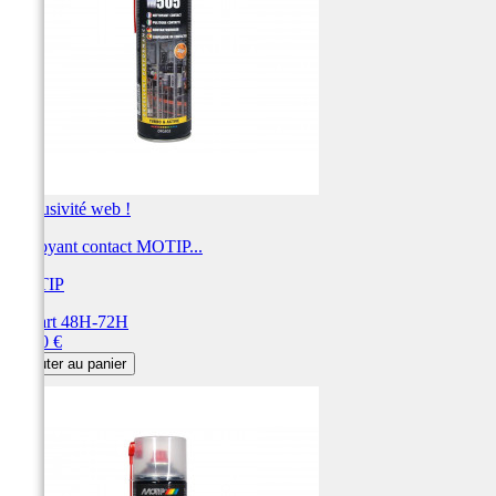
Exclusivité web !
Nettoyant contact MOTIP...
MOTIP
Départ 48H-72H
Prix
13,20 €
Ajouter au panier