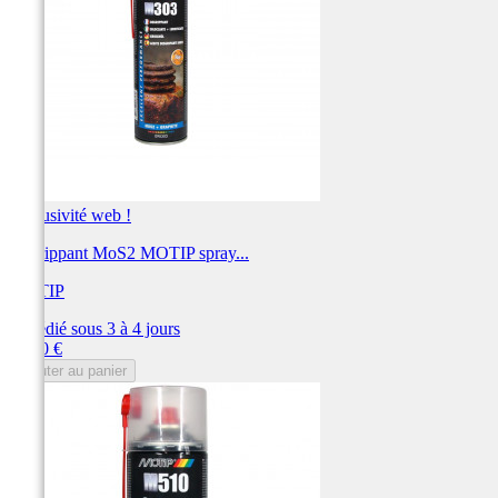
Exclusivité web !
Degrippant MoS2 MOTIP spray...
MOTIP
Expédié sous 3 à 4 jours
Prix
12,40 €
Ajouter au panier