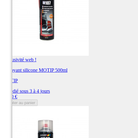
Exclusivité web !
Nettoyant silicone MOTIP 500ml
MOTIP
Expédié sous 3 à 4 jours
Prix
11,40 €
Ajouter au panier