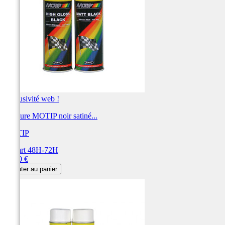
Exclusivité web !
Peinture MOTIP noir satiné...
MOTIP
Départ 48H-72H
Prix
23,80 €
Ajouter au panier