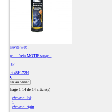
Exclusivité web !
Nettoyant frein MOTIF spray...
MOTIP
Départ 48H-72H
Prix
7,60 €
Ajouter au panier
Affichage 1-14 de 14 article(s)
chevron_left
1
chevron_right