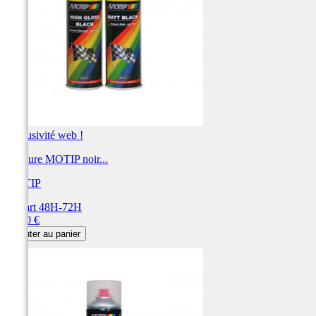
Exclusivité web !
Peinture MOTIP noir...
MOTIP
Départ 48H-72H
Prix
23,80 €
Ajouter au panier