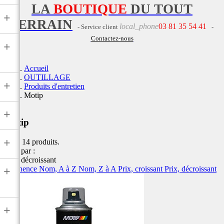
LA
BOUTIQUE
DU TOUT
+
TERRAIN
local_phone
03 81 35 54 41
- Service client
-
Contactez-nous
+
Accueil
OUTILLAGE
+
Produits d'entretien
Motip
+
Motip
+
Il y a 14 produits.
Trier par :
Prix, décroissant
Pertinence
Nom, A à Z
Nom, Z à A
Prix, croissant
Prix, décroissant
+
+