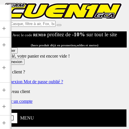
Ex:
+
Casque,
profitez de
-10%
sur tout le site
Avec le code
REM10
filtre
à
+
air,
(hors produit déjà en promotion,soldes et motos)
Fox,
Panier
batterie
Désolé, votre panier est encore vide !
...
Connexion
+
Déjà client ?
Connexion
Mot de passe oublié ?
+
Nouveau client
Créer un compte
+
MENU
+