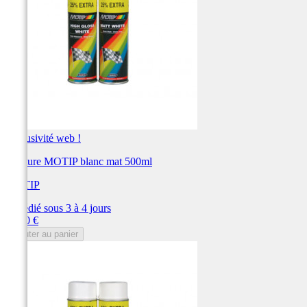
Exclusivité web !
Peinture MOTIP blanc mat 500ml
MOTIP
Expédié sous 3 à 4 jours
Prix
23,80 €
Ajouter au panier