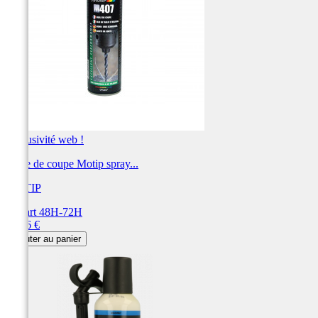
Exclusivité web !
Huile de coupe Motip spray...
MOTIP
Départ 48H-72H
Prix
22,06 €
Ajouter au panier