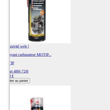
Exclusivité web !
Nettoyant carburateur MOTIP...
MOTIP
Départ 48H-72H
Prix
12,19 €
Ajouter au panier