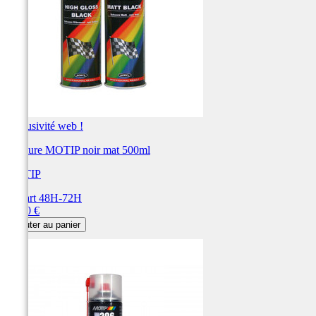
Exclusivité web !
Peinture MOTIP noir mat 500ml
MOTIP
Départ 48H-72H
Prix
17,50 €
Ajouter au panier