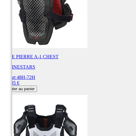
PARE PIERRE A-1 CHEST
ALPINESTARS
Départ 48H-72H
Prix
144,95 €
Ajouter au panier