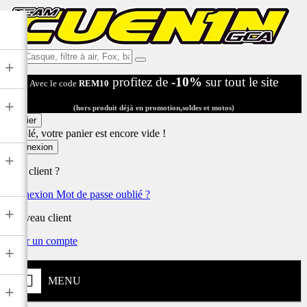
Ex:
+
Casque,
profitez de
-10%
sur tout le site
Avec le code
REM10
filtre
à
+
air,
(hors produit déjà en promotion,soldes et motos)
Fox,
Panier
batterie
Désolé, votre panier est encore vide !
...
Connexion
+
Déjà client ?
Connexion
Mot de passe oublié ?
+
Nouveau client
Créer un compte
+
MENU
+