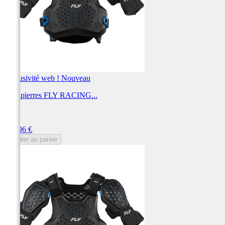
Exclusivité web !
Nouveau
Pare-pierres FLY RACING...
FLY
Prix
229,96 €
Ajouter au panier