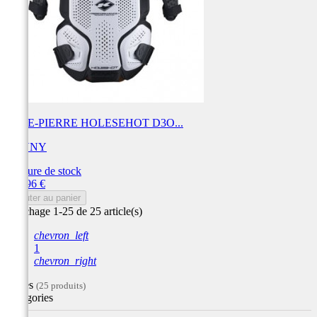
PARE-PIERRE HOLESEHOT D3O...
KENNY
Rupture de stock
Prix
109,96 €
Ajouter au panier
Affichage 1-25 de 25 article(s)
chevron_left
1
chevron_right
Filtres
(25 produits)
Catégories