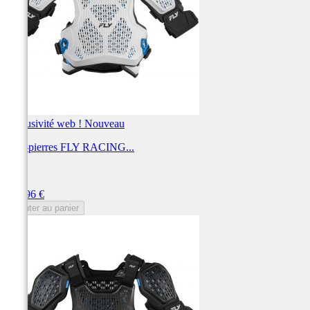
Exclusivité web !
Nouveau
Pare-pierres FLY RACING...
FLY
Prix
229,96 €
Ajouter au panier