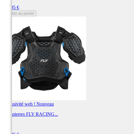
Prix
189,95 €
Ajouter au panier
Exclusivité web !
Nouveau
Pare-pierres FLY RACING...
FLY