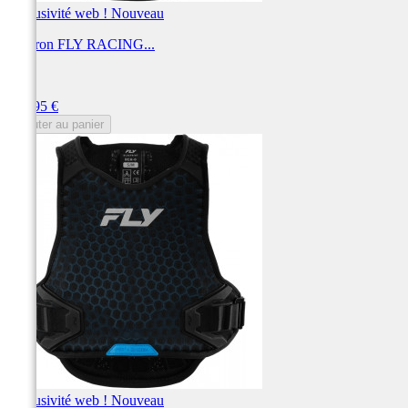
Exclusivité web !
Nouveau
Plastron FLY RACING...
FLY
Prix
189,95 €
Ajouter au panier
Exclusivité web !
Nouveau