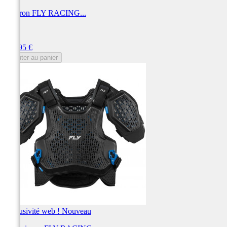
Plastron FLY RACING...
FLY
Prix
189,95 €
Ajouter au panier
Exclusivité web !
Nouveau