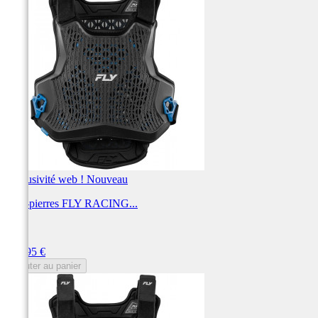
Exclusivité web !
Nouveau
Pare-pierres FLY RACING...
FLY
Prix
159,95 €
Ajouter au panier