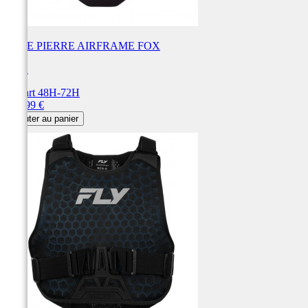
PARE PIERRE AIRFRAME FOX
FOX
Départ 48H-72H
Prix
189,99 €
Ajouter au panier