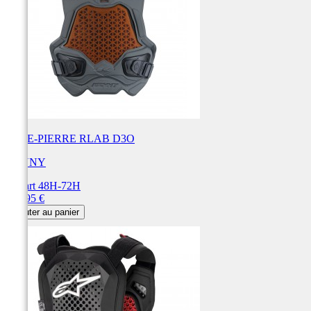
PARE-PIERRE RLAB D3O
KENNY
Départ 48H-72H
Prix
149,95 €
Ajouter au panier