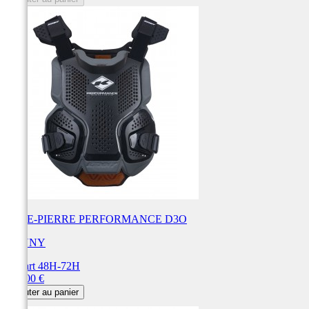
PARE-PIERRE PERFORMANCE D3O
KENNY
Départ 48H-72H
Prix
175,00 €
Ajouter au panier