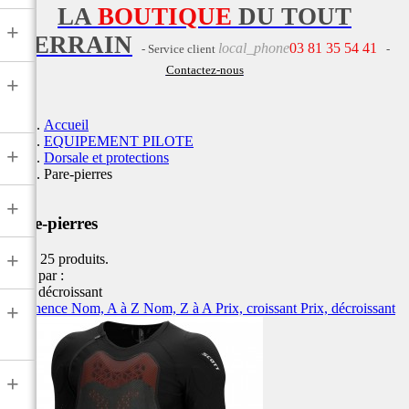
LA
BOUTIQUE
DU TOUT
+
TERRAIN
local_phone
03 81 35 54 41
- Service client
-
Contactez-nous
+
Accueil
EQUIPEMENT PILOTE
+
Dorsale et protections
Pare-pierres
+
Pare-pierres
+
Il y a 25 produits.
Trier par :
Prix, décroissant
Pertinence
Nom, A à Z
Nom, Z à A
Prix, croissant
Prix, décroissant
+
+