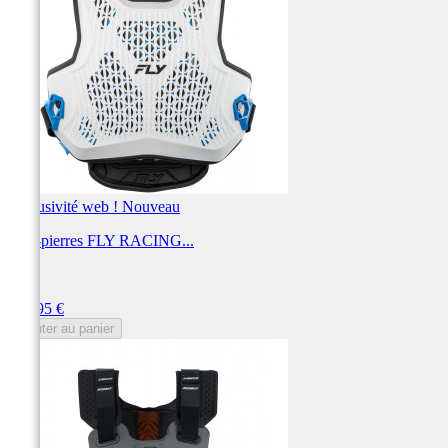
Exclusivité web !
Nouveau
Pare-pierres FLY RACING...
FLY
Prix
159,95 €
Ajouter au panier