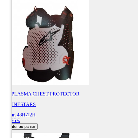
A-4 PLASMA CHEST PROTECTOR
ALPINESTARS
Départ 48H-72H
Prix
169,95 €
Ajouter au panier