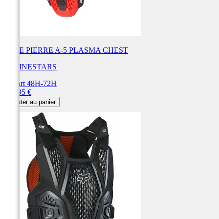
PARE PIERRE A-5 PLASMA CHEST
ALPINESTARS
Départ 48H-72H
Prix
214,95 €
Ajouter au panier