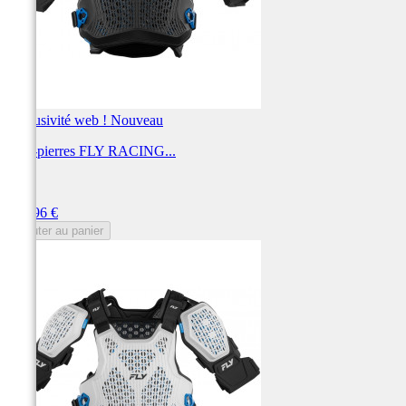
Exclusivité web !
Nouveau
Pare-pierres FLY RACING...
FLY
Prix
229,96 €
Ajouter au panier