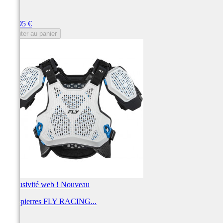
FLY
Prix
189,95 €
Ajouter au panier
Exclusivité web !
Nouveau
Pare-pierres FLY RACING...
FLY