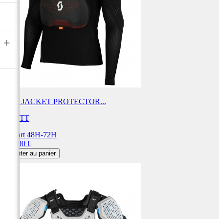
+
SCO JACKET PROTECTOR...
SCOTT
Départ 48H-72H
Prix
299,90 €
Ajouter au panier