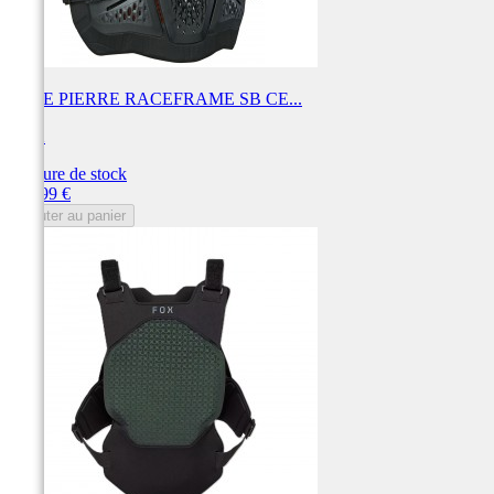
PARE PIERRE RACEFRAME SB CE...
FOX
Rupture de stock
Prix
189,99 €
Ajouter au panier