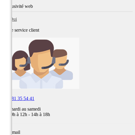
Exclusivité web
Oui
Notre service
client

03 81 35 54 41
Du mardi au samedi
de 09h à 12h - 14h à 18h
Par email