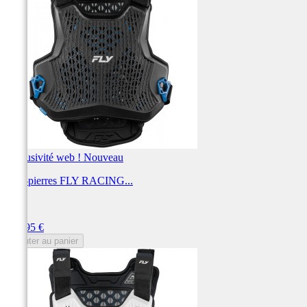
Exclusivité web !
Nouveau
Pare-pierres FLY RACING...
FLY
Prix
159,95 €
Ajouter au panier