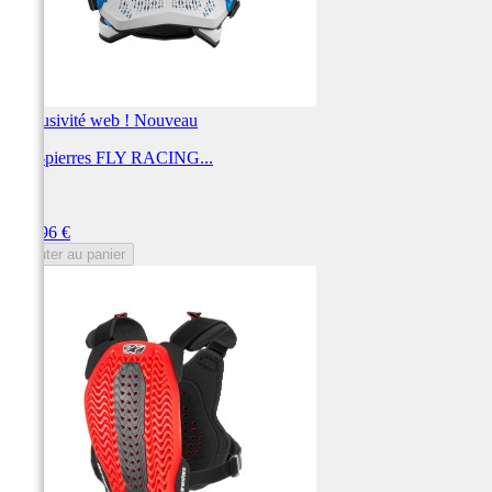
Exclusivité web !
Nouveau
Pare-pierres FLY RACING...
FLY
Prix
229,96 €
Ajouter au panier