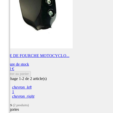
TETE DE FOURCHE MOTOCYCLO...
Rupture de stock
Prix
25,00 €
Ajouter au panier
Affichage 1-2 de 2 article(s)
chevron_left
1
chevron_right
Filtres
(2 produits)
Catégories