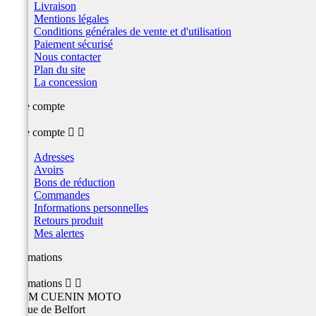
Livraison
Mentions légales
Conditions générales de vente et d'utilisation
Paiement sécurisé
Nous contacter
Plan du site
La concession
Votre compte
Votre compte


Adresses
Avoirs
Bons de réduction
Commandes
Informations personnelles
Retours produit
Mes alertes
Informations
Informations


TEAM CUENIN MOTO
26 Rue de Belfort