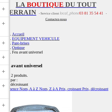
LA
BOUTIQUE
DU TOUT
+
TERRAIN
local_phone
03 81 35 54 41
- Service client
-
Contactez-nous
+
Accueil
EQUIPEMENT VEHICULE
+
Pare-brises
Optique
Feu avant universel
+
Feu avant universel
+
Il y a 2 produits.
Trier par :
Prix, décroissant
+
Pertinence
Nom, A à Z
Nom, Z à A
Prix, croissant
Prix, décroissant
+