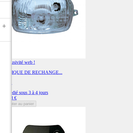
+
Exclusivité web !
OPTIQUE DE RECHANGE...
UFO
Expédié sous 3 à 4 jours
Prix
75,73 €
Ajouter au panier