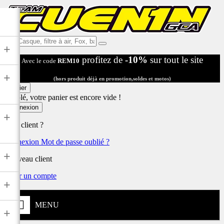
Ex:
+
Casque,
profitez de
-10%
sur tout le site
Avec le code
REM10
filtre
à
+
air,
(hors produit déjà en promotion,soldes et motos)
Fox,
Panier
batterie
Désolé, votre panier est encore vide !
...
Connexion
+
Déjà client ?
Connexion
Mot de passe oublié ?
+
Nouveau client
Créer un compte
+
MENU
+