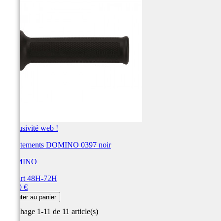
Exclusivité web !
Revêtements DOMINO 0397 noir
DOMINO
Départ 48H-72H
Prix
14,40 €
Ajouter au panier
Affichage 1-11 de 11 article(s)