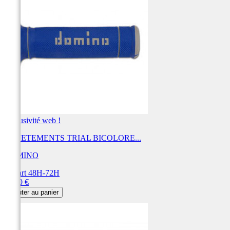
Exclusivité web !
REVETEMENTS TRIAL BICOLORE...
DOMINO
Départ 48H-72H
Prix
20,40 €
Ajouter au panier