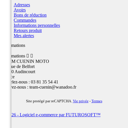
Adresses
Avoirs
Bons de réduction
Commandes
Informations personnelles
Retours produit
Mes alertes
Informations
Informations


TEAM CUENIN MOTO
26 Rue de Belfort
25400 Audincourt
France
Appelez-nous :
03 81 35 54 41
Écrivez-nous :
team-cuenin@wanadoo.fr
Site protégé par reCAPTCHA.
Vie privée
-
Termes
© 2026 - Logiciel e-commerce par FUTUROSOFT™
×