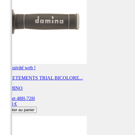
Exclusivité web !
REVETEMENTS TRIAL BICOLORE...
DOMINO
Départ 48H-72H
Prix
20,40 €
Ajouter au panier