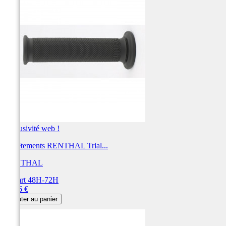
Exclusivité web !
Revêtements RENTHAL Trial...
RENTHAL
Départ 48H-72H
Prix
15,46 €
Ajouter au panier