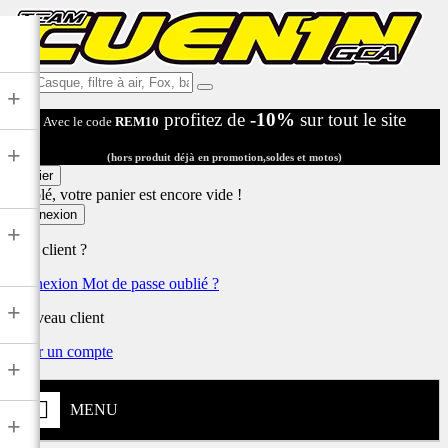
Ex:
+
Casque,
profitez de
-10%
sur tout le site
Avec le code
REM10
filtre
à
+
air,
(hors produit déjà en promotion,soldes et motos)
Fox,
Panier
batterie
Désolé, votre panier est encore vide !
...
Connexion
+
Déjà client ?
Connexion
Mot de passe oublié ?
+
Nouveau client
Créer un compte
+
MENU
+