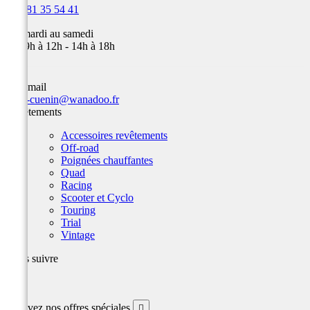

03 81 35 54 41
Du mardi au samedi
de 09h à 12h - 14h à 18h
Par email
team-cuenin@wanadoo.fr
Revêtements
Accessoires revêtements
Off-road
Poignées chauffantes
Quad
Racing
Scooter et Cyclo
Touring
Trial
Vintage
Nous suivre
Facebook
Recevez nos offres spéciales
