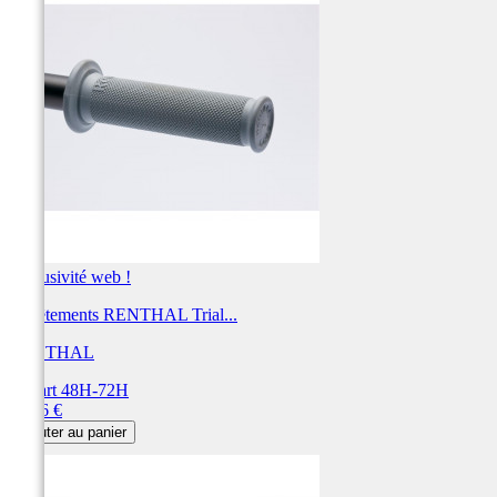
Exclusivité web !
Revêtements RENTHAL Trial...
RENTHAL
Départ 48H-72H
Prix
15,46 €
Ajouter au panier