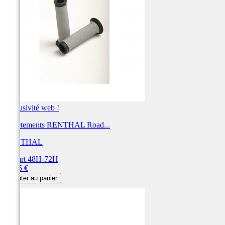
Exclusivité web !
Revêtements RENTHAL Road...
RENTHAL
Départ 48H-72H
Prix
21,95 €
Ajouter au panier