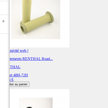
+
Exclusivité web !
Revêtements RENTHAL Road...
RENTHAL
Départ 48H-72H
Prix
23,45 €
Ajouter au panier