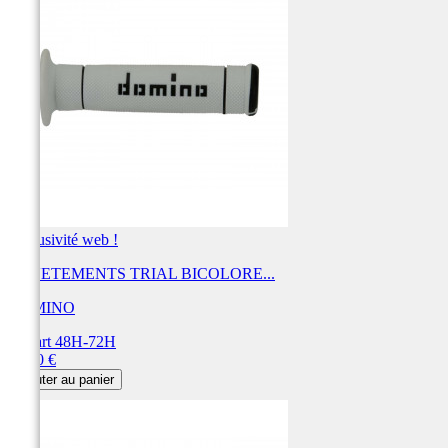
Exclusivité web !
REVETEMENTS TRIAL BICOLORE...
DOMINO
Départ 48H-72H
Prix
20,40 €
Ajouter au panier