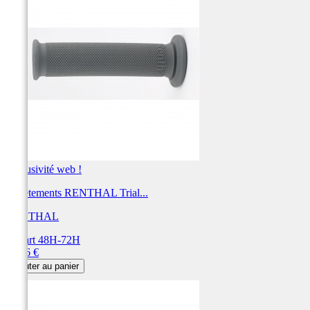
Exclusivité web !
Revêtements RENTHAL Trial...
RENTHAL
Départ 48H-72H
Prix
15,46 €
Ajouter au panier