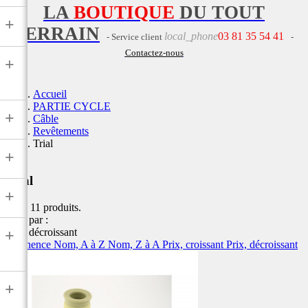
LA
BOUTIQUE
DU TOUT
+
TERRAIN
local_phone
03 81 35 54 41
- Service client
-
Contactez-nous
+
Accueil
PARTIE CYCLE
+
Câble
Revêtements
Trial
+
Trial
+
Il y a 11 produits.
Trier par :
Prix, décroissant
+
Pertinence
Nom, A à Z
Nom, Z à A
Prix, croissant
Prix, décroissant
+