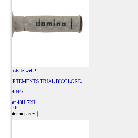
Exclusivité web !
REVETEMENTS TRIAL BICOLORE...
DOMINO
Départ 48H-72H
Prix
20,40 €
Ajouter au panier