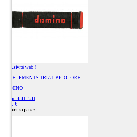
Exclusivité web !
REVETEMENTS TRIAL BICOLORE...
DOMINO
Départ 48H-72H
Prix
20,40 €
Ajouter au panier