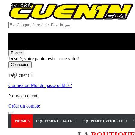
Ex:
Casque,
filtre
à
air,
Fox,
Panier
batterie
Désolé, votre panier est encore vide !
...
Connexion
Déjà client ?
Connexion
Mot de passe oublié ?
Nouveau client
Créer un compte
PROMOS
EQUIPEMENT PILOTE
EQUIPEMENT VEHICULE
LA
BOUTIQU