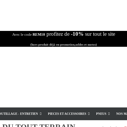
profitez de
-10%
sur tout le site
Avec le code
REM10
(hors produit déjà en promotion,soldes et motos)
OUTILLAGE - ENTRETIEN
PIECES ET ACCESSOIRES
PNEUS
NOS M
E
DU TOUT TERRAIN