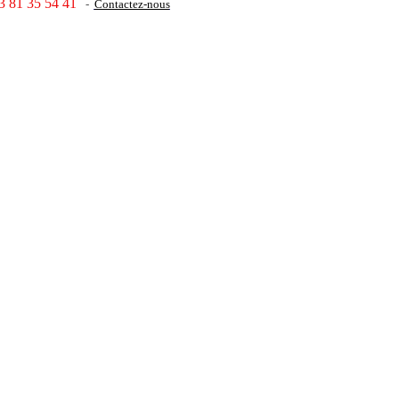
3 81 35 54 41
-
Contactez-nous