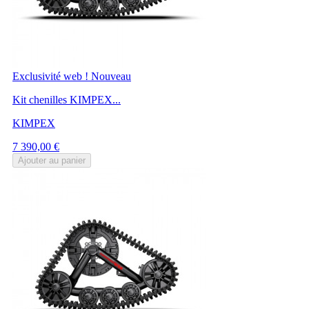
Exclusivité web !
Nouveau
Kit chenilles KIMPEX...
KIMPEX
Prix
7 390,00 €
Ajouter au panier