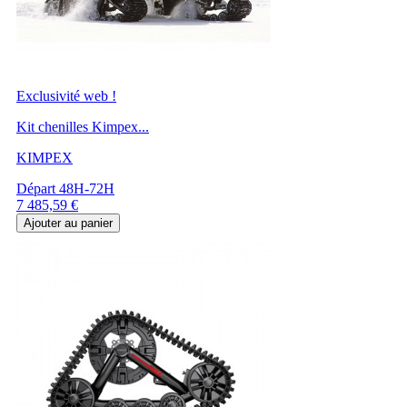
Exclusivité web !
Kit chenilles Kimpex...
KIMPEX
Départ 48H-72H
Prix
7 485,59 €
Ajouter au panier