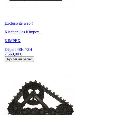
Exclusivité web !
Kit chenilles Kimpex...
KIMPEX
Départ 48H-72H
Prix
7 569,00 €
Ajouter au panier