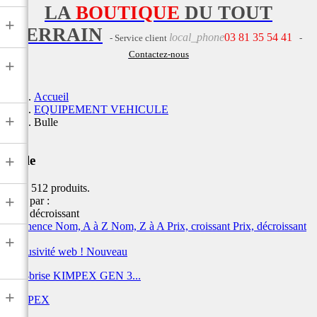
LA
BOUTIQUE
DU TOUT
+
TERRAIN
local_phone
03 81 35 54 41
- Service client
-
Contactez-nous
+
Accueil
EQUIPEMENT VEHICULE
+
Bulle
+
Bulle
Il y a 512 produits.
+
Trier par :
Prix, décroissant
Pertinence
Nom, A à Z
Nom, Z à A
Prix, croissant
Prix, décroissant
+
Exclusivité web !
Nouveau
Pare-brise KIMPEX GEN 3...
+
KIMPEX