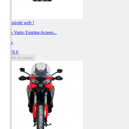
Exclusivité web !
MRA Vario-Touring-Screen...
MRA
Prix
191,76 €
Ajouter au panier