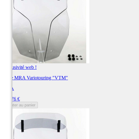
Exclusivité web !
Bulle MRA Variotouring "VTM"
MRA
Prix
191,76 €
Ajouter au panier