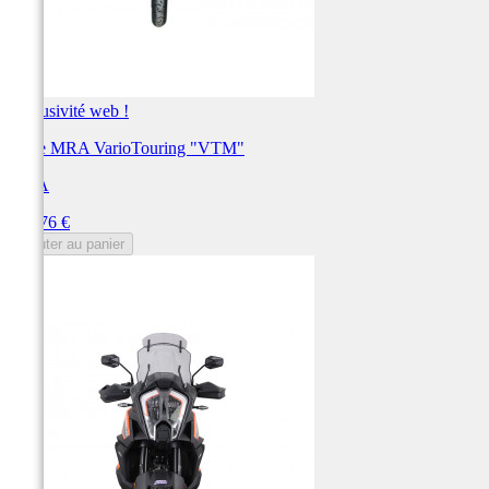
Exclusivité web !
Bulle MRA VarioTouring "VTM"
MRA
Prix
191,76 €
Ajouter au panier