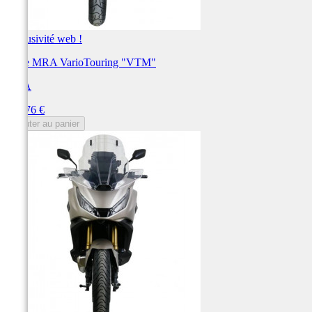
Exclusivité web !
Bulle MRA VarioTouring "VTM"
MRA
Prix
191,76 €
Ajouter au panier