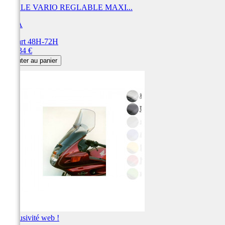
BULLE VARIO REGLABLE MAXI...
MRA
Départ 48H-72H
Prix
238,34 €
Ajouter au panier
Exclusivité web !