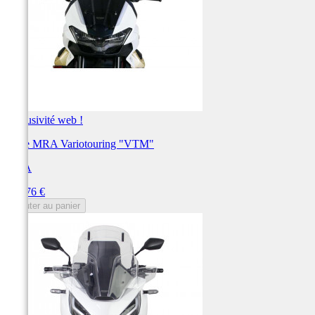
Exclusivité web !
Bulle MRA Variotouring "VTM"
MRA
Prix
191,76 €
Ajouter au panier