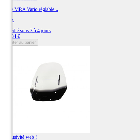
Bulle MRA Vario réglable...
MRA
Expédié sous 3 à 4 jours
Prix
238,34 €
Ajouter au panier
Exclusivité web !