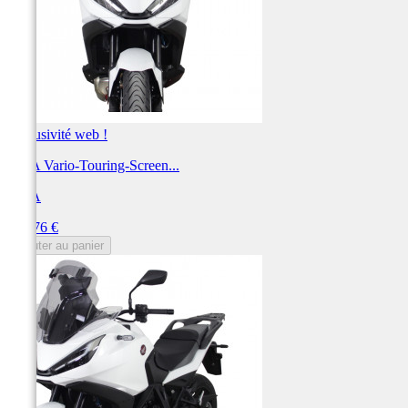
Exclusivité web !
MRA Vario-Touring-Screen...
MRA
Prix
191,76 €
Ajouter au panier