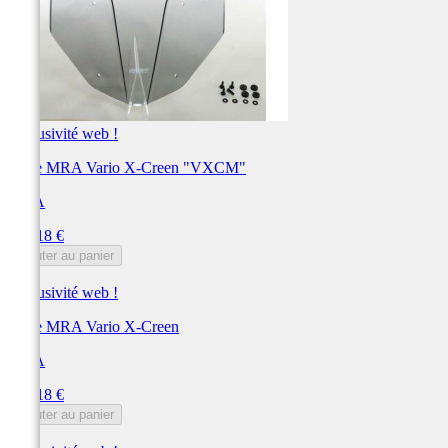
Exclusivité web !
Bulle MRA Vario X-Creen "VXCM"
MRA
Prix
267,18 €
Ajouter au panier
Exclusivité web !
Bulle MRA Vario X-Creen
MRA
Prix
267,18 €
Ajouter au panier