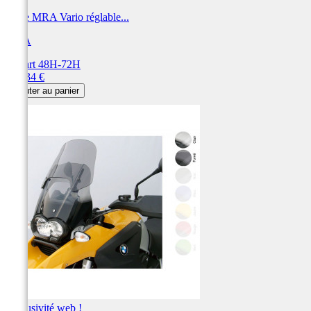
Bulle MRA Vario réglable...
MRA
Départ 48H-72H
Prix
238,34 €
Ajouter au panier
Exclusivité web !