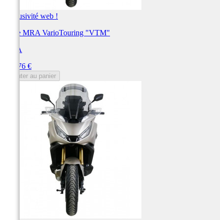
Exclusivité web !
Bulle MRA VarioTouring "VTM"
MRA
Prix
191,76 €
Ajouter au panier