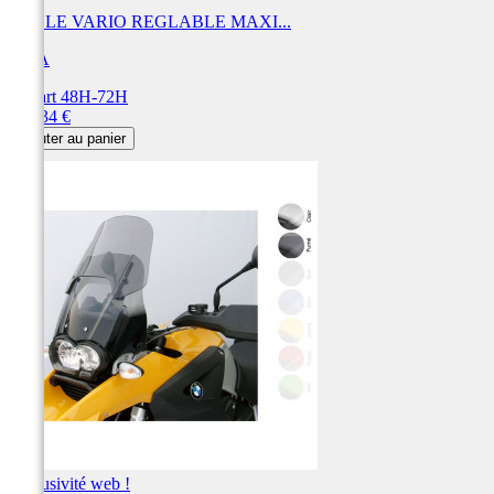
BULLE VARIO REGLABLE MAXI...
MRA
Départ 48H-72H
Prix
238,34 €
Ajouter au panier
Exclusivité web !