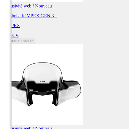
Exclusivité web !
Nouveau
Pare-brise KIMPEX GEN 3...
KIMPEX
Prix
299,01 €
Ajouter au panier
Exclusivité web !
Nouveau