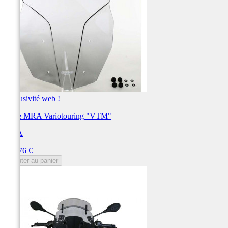
Exclusivité web !
Bulle MRA Variotouring "VTM"
MRA
Prix
191,76 €
Ajouter au panier