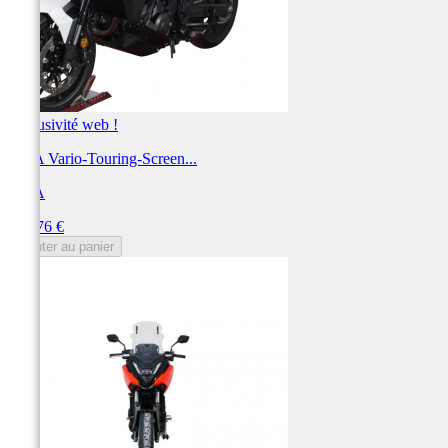
Exclusivité web !
MRA Vario-Touring-Screen...
MRA
Prix
191,76 €
Ajouter au panier