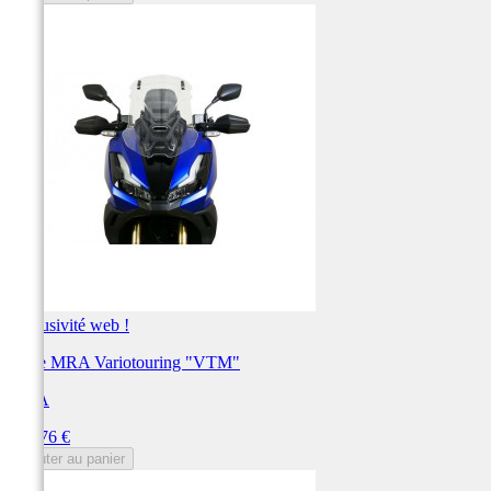
Exclusivité web !
Bulle MRA Variotouring "VTM"
MRA
Prix
191,76 €
Ajouter au panier