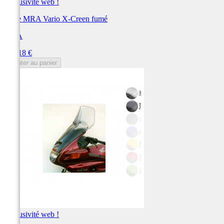
Exclusivité web !
Bulle MRA Vario X-Creen fumé
MRA
Prix
267,18 €
Ajouter au panier
Exclusivité web !