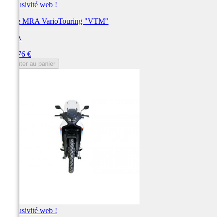
Exclusivité web !
Bulle MRA VarioTouring "VTM"
MRA
Prix
191,76 €
Ajouter au panier
Exclusivité web !