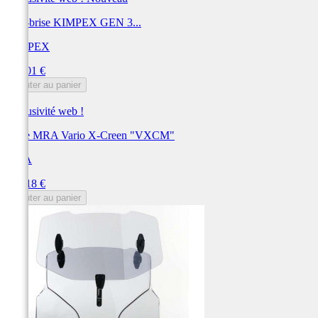
Pare-brise KIMPEX GEN 3...
KIMPEX
Prix
299,01 €
Ajouter au panier
Exclusivité web !
Bulle MRA Vario X-Creen "VXCM"
MRA
Prix
267,18 €
Ajouter au panier