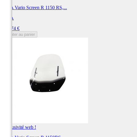
MRA Vario Screen R 1150 RS,...
MRA
Prix
201,74 €
Ajouter au panier
Exclusivité web !