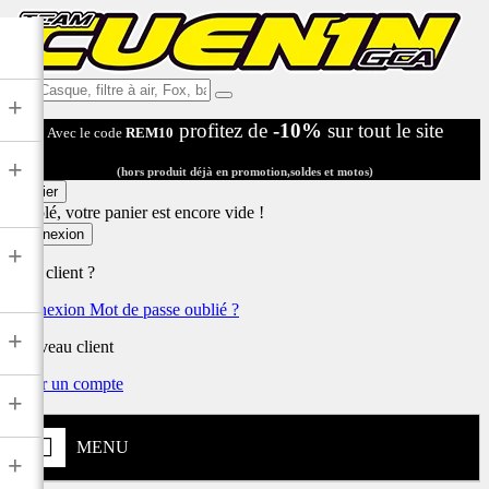
Ex:
+
Casque,
profitez de
-10%
sur tout le site
Avec le code
REM10
filtre
à
+
air,
(hors produit déjà en promotion,soldes et motos)
Fox,
Panier
batterie
Désolé, votre panier est encore vide !
...
Connexion
+
Déjà client ?
Connexion
Mot de passe oublié ?
+
Nouveau client
Créer un compte
+
MENU
+