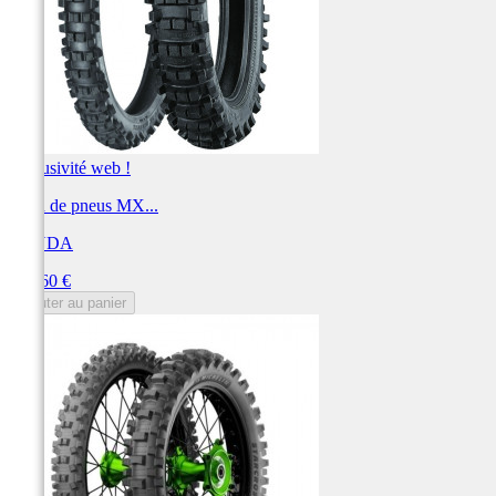
Exclusivité web !
Train de pneus MX...
KENDA
Prix
162,60 €
Ajouter au panier