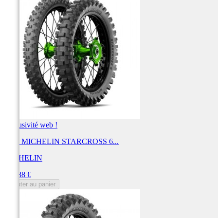
Exclusivité web !
Pneu MICHELIN STARCROSS 6...
MICHELIN
Prix
167,88 €
Ajouter au panier