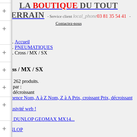
LA
BOUTIQUE
DU TOUT
+
TERRAIN
local_phone
03 81 35 54 41
- Service client
-
Contactez-nous
+
Accueil
PNEUMATIQUES
+
Cross / MX / SX
+
Cross / MX / SX
Il y a 262 produits.
+
Trier par :
Prix, décroissant
Pertinence
Nom, A à Z
Nom, Z à A
Prix, croissant
Prix, décroissant
+
Exclusivité web !
Pneu DUNLOP GEOMAX MX14...
+
DUNLOP