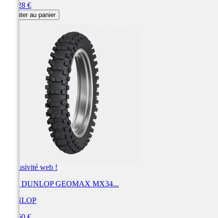
Prix
158,28 €
Ajouter au panier
Exclusivité web !
Pneu DUNLOP GEOMAX MX34...
DUNLOP
Prix
156,60 €