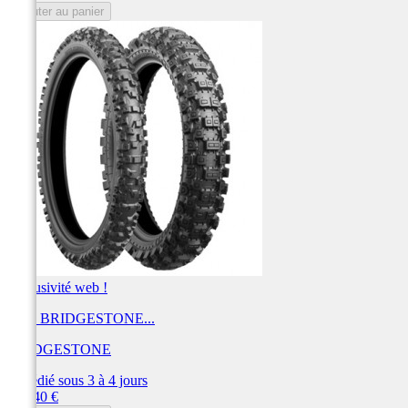
Ajouter au panier
Exclusivité web !
Pneu BRIDGESTONE...
BRIDGESTONE
Expédié sous 3 à 4 jours
Prix
170,40 €