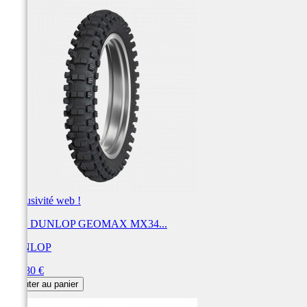
Exclusivité web !
Pneu DUNLOP GEOMAX MX34...
DUNLOP
Prix
169,80 €
Ajouter au panier