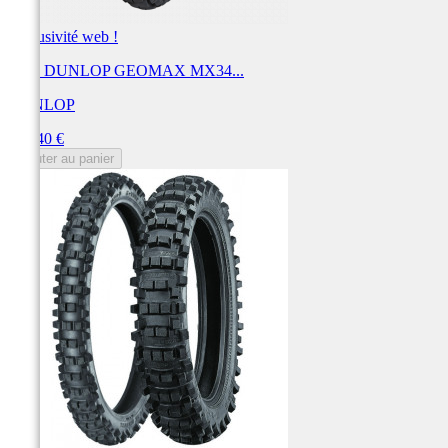
Exclusivité web !
Pneu DUNLOP GEOMAX MX34...
DUNLOP
Prix
161,40 €
Ajouter au panier