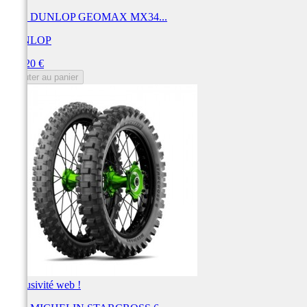
Pneu DUNLOP GEOMAX MX34...
DUNLOP
Prix
160,20 €
Ajouter au panier
Exclusivité web !