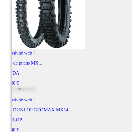
Exclusivité web !
Train de pneus MX...
KENDA
Prix
173,40 €
Ajouter au panier
Exclusivité web !
Pneu DUNLOP GEOMAX MX14...
DUNLOP
Prix
172,80 €