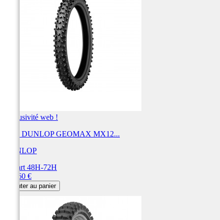
Exclusivité web !
Pneu DUNLOP GEOMAX MX12...
DUNLOP
Départ 48H-72H
Prix
153,60 €
Ajouter au panier