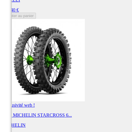
Prix
158,40 €
Ajouter au panier
Exclusivité web !
Pneu MICHELIN STARCROSS 6...
MICHELIN