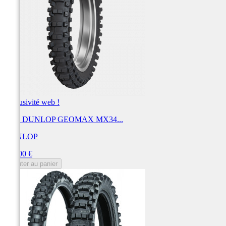
Exclusivité web !
Pneu DUNLOP GEOMAX MX34...
DUNLOP
Prix
174,00 €
Ajouter au panier