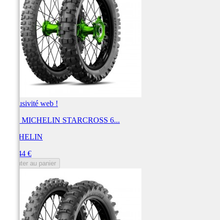
Exclusivité web !
Pneu MICHELIN STARCROSS 6...
MICHELIN
Prix
166,44 €
Ajouter au panier