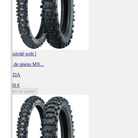
Exclusivité web !
Train de pneus MX...
KENDA
Prix
166,20 €
Ajouter au panier