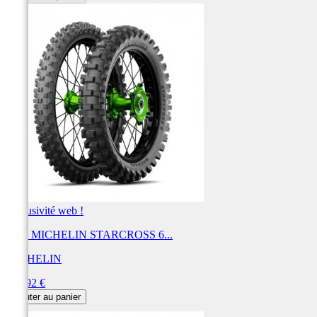
Exclusivité web !
Pneu MICHELIN STARCROSS 6...
MICHELIN
Prix
154,92 €
Ajouter au panier