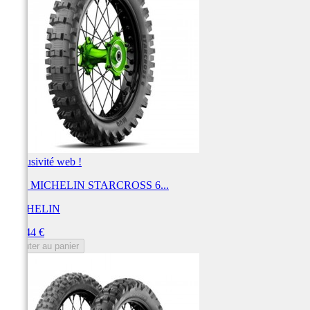
Exclusivité web !
Pneu MICHELIN STARCROSS 6...
MICHELIN
Prix
166,44 €
Ajouter au panier