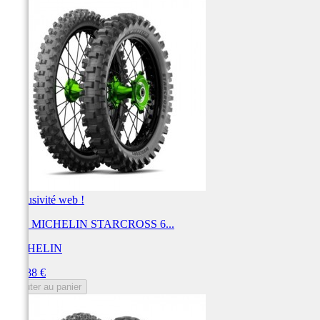
Exclusivité web !
Pneu MICHELIN STARCROSS 6...
MICHELIN
Prix
167,88 €
Ajouter au panier