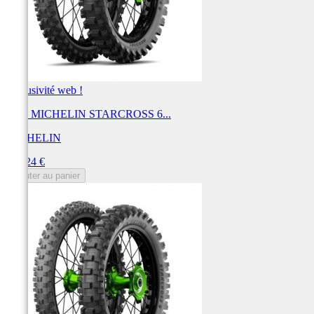
Exclusivité web !
Pneu MICHELIN STARCROSS 6...
MICHELIN
Prix
162,24 €
Ajouter au panier