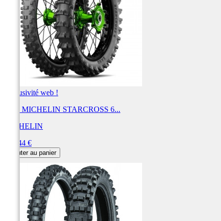
Exclusivité web !
Pneu MICHELIN STARCROSS 6...
MICHELIN
Prix
166,44 €
Ajouter au panier