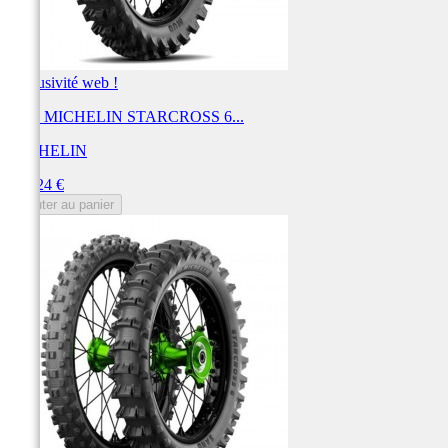
Exclusivité web !
Pneu MICHELIN STARCROSS 6...
MICHELIN
Prix
162,24 €
Ajouter au panier