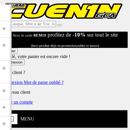
Ex:
+
Casque,
profitez de
-10%
sur tout le site
Avec le code
REM10
filtre
à
+
air,
(hors produit déjà en promotion,soldes et motos)
Fox,
Panier
batterie
Désolé, votre panier est encore vide !
...
Connexion
+
Déjà client ?
Connexion
Mot de passe oublié ?
+
Nouveau client
Créer un compte
+
MENU
+