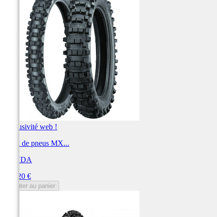
Exclusivité web !
Train de pneus MX...
KENDA
Prix
154,20 €
Ajouter au panier