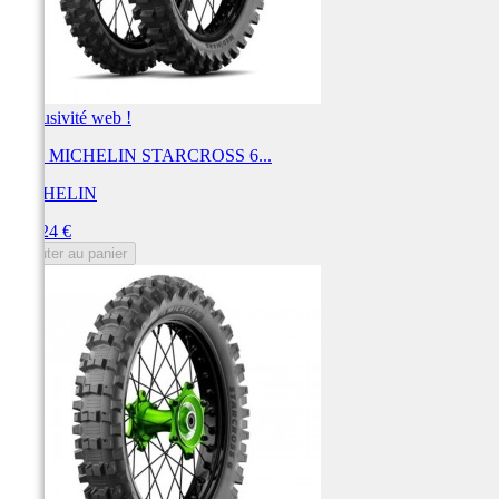
Exclusivité web !
Pneu MICHELIN STARCROSS 6...
MICHELIN
Prix
162,24 €
Ajouter au panier