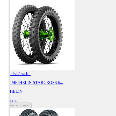
Exclusivité web !
Pneu MICHELIN STARCROSS 6...
MICHELIN
Prix
154,92 €
Ajouter au panier