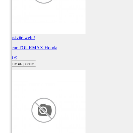
Exclusivité web !
Rupteur TOURMAX Honda
Prix
13,20 €
Ajouter au panier