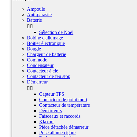
Ampoule
Anti-parasite
Batterie


Sélection de Noël
Bobine d'allumage
Boitier électronique
Bougie
Chargeur de batterie
Commodo
Condensateur
Contacteur à clé
Contacteur de feu stop
Démarreur


Capteur TPS
Contacteur de point mort
Contacteur de température
Démarreurs
Faisceaux et raccords
Klaxon
Pièce détachée démarreur
Prise allume cigare