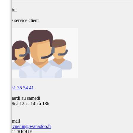
Oui
Notre service
client

03 81 35 54 41
Du mardi au samedi
de 09h à 12h - 14h à 18h
Par email
team-cuenin@wanadoo.fr
ELECTRIQUE