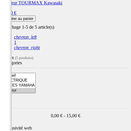
Rupteur TOURMAX Kawasaki
Prix
12,00 €
Ajouter au panier
Affichage 1-5 de 5 article(s)
chevron_left
1
chevron_right
Filtres
(5 produits)
Catégories
Prix
0,00 € - 15,00 €
Exclusivité web