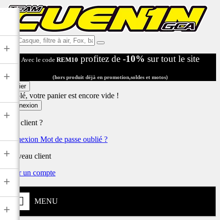
Ex:
+
Casque,
profitez de
-10%
sur tout le site
Avec le code
REM10
filtre
à
+
air,
(hors produit déjà en promotion,soldes et motos)
Fox,
Panier
batterie
Désolé, votre panier est encore vide !
...
Connexion
+
Déjà client ?
Connexion
Mot de passe oublié ?
+
Nouveau client
Créer un compte
+
MENU
+