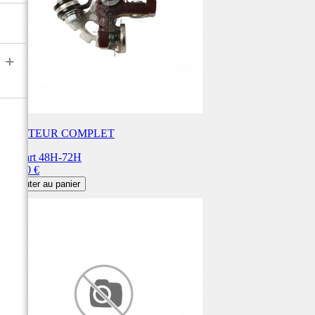
+
RUPTEUR COMPLET
Départ 48H-72H
Prix
48,00 €
Ajouter au panier