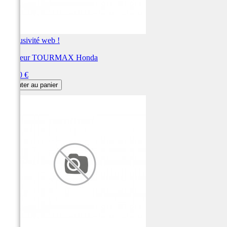
Exclusivité web !
Rupteur TOURMAX Honda
Prix
13,20 €
Ajouter au panier