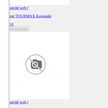
Exclusivité web !
Rupteur TOURMAX Kawasaki
Prix
12,00 €
Ajouter au panier
Exclusivité web !