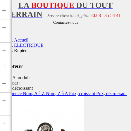
LA
BOUTIQUE
DU TOUT
+
TERRAIN
local_phone
03 81 35 54 41
- Service client
-
Contactez-nous
+
Accueil
ELECTRIQUE
+
Rupteur
+
Rupteur
Il y a 5 produits.
+
Trier par :
Prix, décroissant
Pertinence
Nom, A à Z
Nom, Z à A
Prix, croissant
Prix, décroissant
+
+