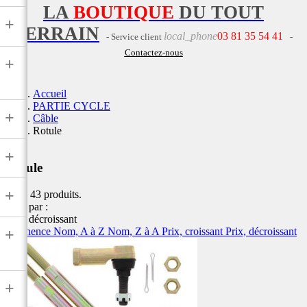
LA
BOUTIQUE
DU TOUT
+
TERRAIN
local_phone
03 81 35 54 41
- Service client
-
Contactez-nous
+
Accueil
PARTIE CYCLE
+
Câble
Rotule
+
Rotule
+
Il y a 43 produits.
Trier par :
Prix, décroissant
Pertinence
Nom, A à Z
Nom, Z à A
Prix, croissant
Prix, décroissant
+
+