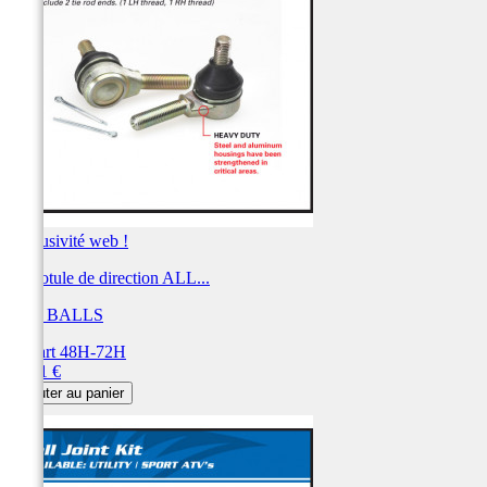
Exclusivité web !
Kit rotule de direction ALL...
ALL BALLS
Départ 48H-72H
Prix
66,91 €
Ajouter au panier