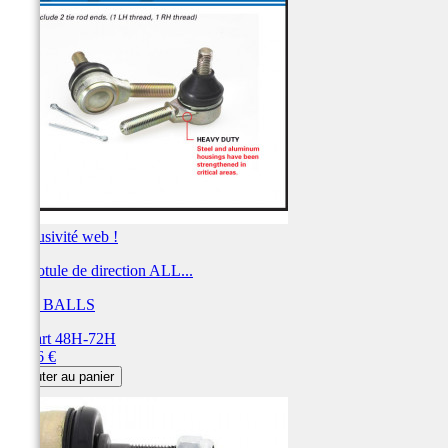
Exclusivité web !
Kit rotule de direction ALL...
ALL BALLS
Départ 48H-72H
Prix
61,26 €
Ajouter au panier