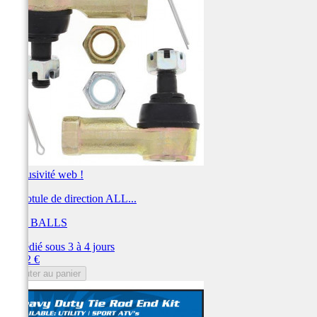
Exclusivité web !
Kit rotule de direction ALL...
ALL BALLS
Expédié sous 3 à 4 jours
Prix
58,92 €
Ajouter au panier