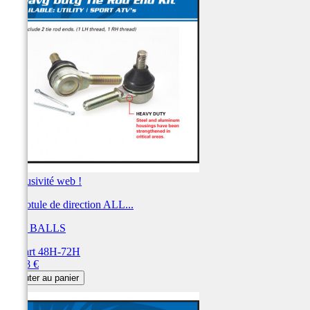
Exclusivité web !
Kit rotule de direction ALL...
ALL BALLS
Départ 48H-72H
Prix
54,28 €
Ajouter au panier