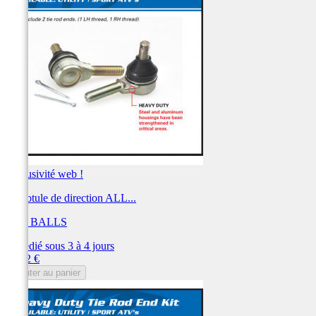
Exclusivité web !
Kit rotule de direction ALL...
ALL BALLS
Expédié sous 3 à 4 jours
Prix
61,22 €
Ajouter au panier