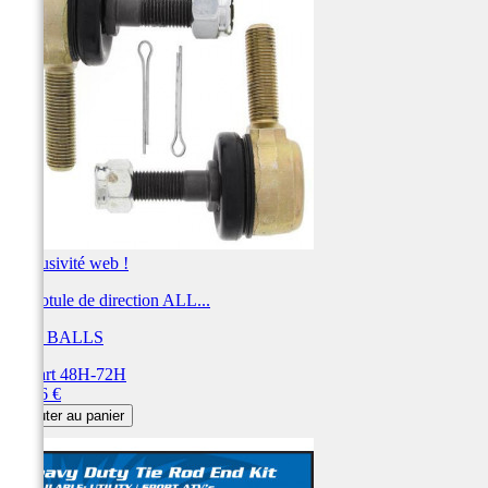
Exclusivité web !
Kit rotule de direction ALL...
ALL BALLS
Départ 48H-72H
Prix
61,26 €
Ajouter au panier