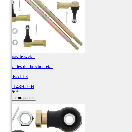
Exclusivité web !
Kit rotules de direction et...
ALL BALLS
Départ 48H-72H
Prix
170,26 €
Ajouter au panier