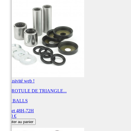
Exclusivité web !
KIT ROTULE DE TRIANGLE...
ALL BALLS
Départ 48H-72H
Prix
53,20 €
Ajouter au panier