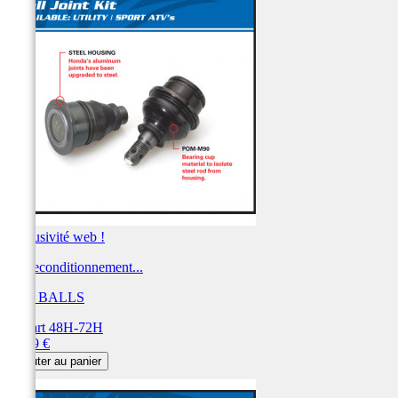
Exclusivité web !
Kit reconditionnement...
ALL BALLS
Départ 48H-72H
Prix
53,99 €
Ajouter au panier