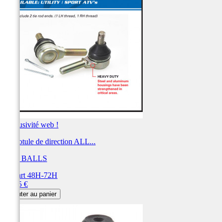
Exclusivité web !
Kit rotule de direction ALL...
ALL BALLS
Départ 48H-72H
Prix
54,85 €
Ajouter au panier