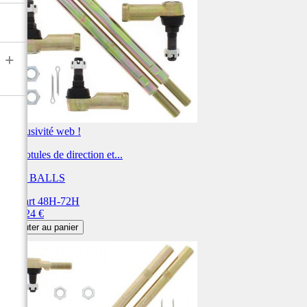
+
Exclusivité web !
Kit rotules de direction et...
ALL BALLS
Départ 48H-72H
Prix
179,24 €
Ajouter au panier