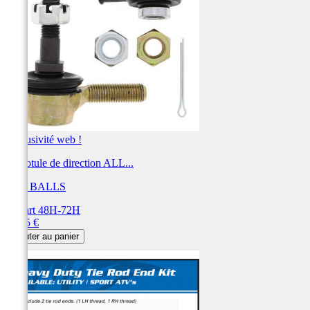
Exclusivité web !
Kit rotule de direction ALL...
ALL BALLS
Départ 48H-72H
Prix
79,45 €
Ajouter au panier