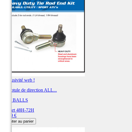
Exclusivité web !
Kit rotule de direction ALL...
ALL BALLS
Départ 48H-72H
Prix
53,59 €
Ajouter au panier