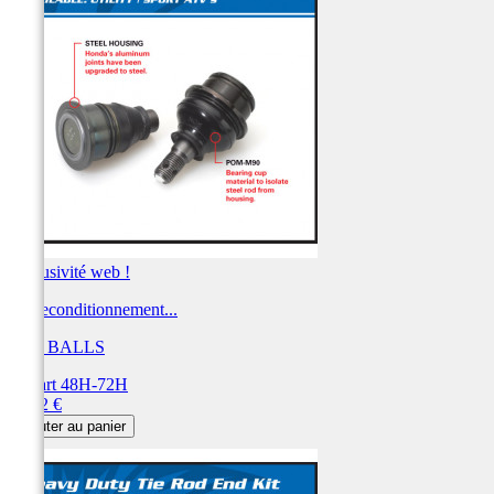
Exclusivité web !
Kit reconditionnement...
ALL BALLS
Départ 48H-72H
Prix
55,02 €
Ajouter au panier