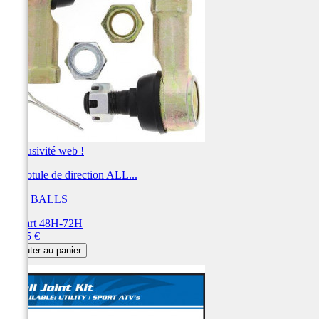
Exclusivité web !
Kit rotule de direction ALL...
ALL BALLS
Départ 48H-72H
Prix
70,45 €
Ajouter au panier