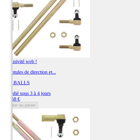
Exclusivité web !
Kit rotules de direction et...
ALL BALLS
Expédié sous 3 à 4 jours
Prix
170,58 €
Ajouter au panier