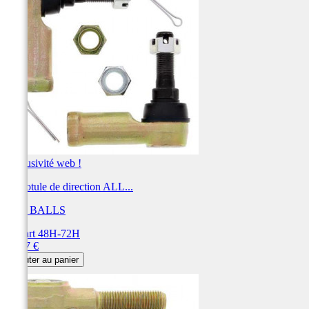
Exclusivité web !
Kit rotule de direction ALL...
ALL BALLS
Départ 48H-72H
Prix
59,77 €
Ajouter au panier