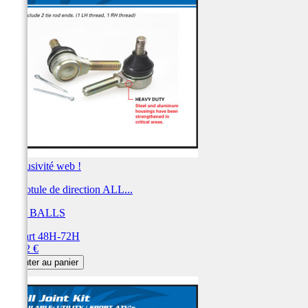
Exclusivité web !
Kit rotule de direction ALL...
ALL BALLS
Départ 48H-72H
Prix
58,82 €
Ajouter au panier