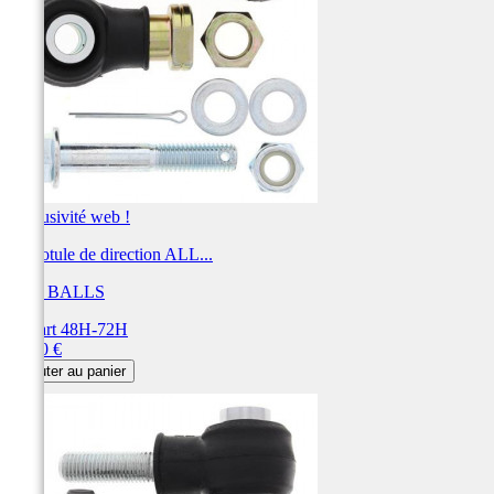
Exclusivité web !
Kit rotule de direction ALL...
ALL BALLS
Départ 48H-72H
Prix
83,00 €
Ajouter au panier