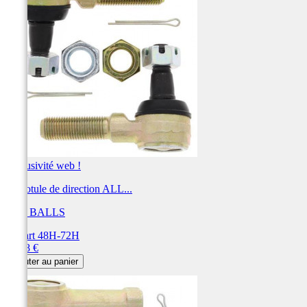
Exclusivité web !
Kit rotule de direction ALL...
ALL BALLS
Départ 48H-72H
Prix
59,48 €
Ajouter au panier