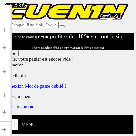
Ex:
+
Casque,
profitez de
-10%
sur tout le site
Avec le code
REM10
filtre
à
+
air,
(hors produit déjà en promotion,soldes et motos)
Fox,
Panier
batterie
Désolé, votre panier est encore vide !
...
Connexion
+
Déjà client ?
Connexion
Mot de passe oublié ?
+
Nouveau client
Créer un compte
+
MENU
+