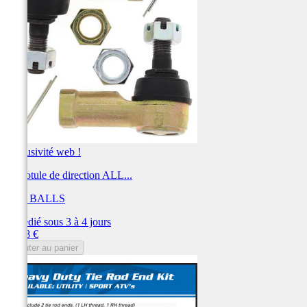
Exclusivité web !
Kit rotule de direction ALL...
ALL BALLS
Expédié sous 3 à 4 jours
Prix
68,08 €
Ajouter au panier