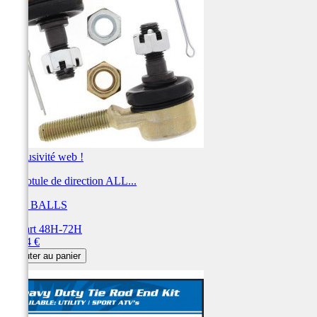
Exclusivité web !
Kit rotule de direction ALL...
ALL BALLS
Départ 48H-72H
Prix
63,94 €
Ajouter au panier