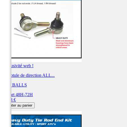
Exclusivité web !
Kit rotule de direction ALL...
ALL BALLS
Départ 48H-72H
Prix
63,18 €
Ajouter au panier