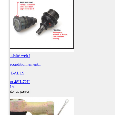
Exclusivité web !
Kit reconditionnement...
ALL BALLS
Départ 48H-72H
Prix
68,84 €
Ajouter au panier