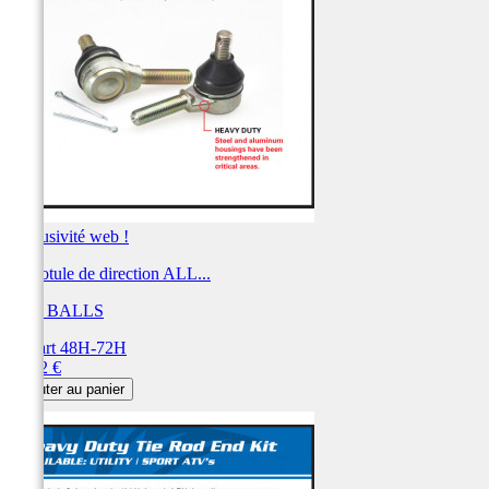
Exclusivité web !
Kit rotule de direction ALL...
ALL BALLS
Départ 48H-72H
Prix
67,12 €
Ajouter au panier