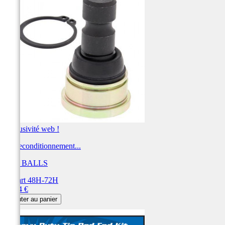
Exclusivité web !
Kit reconditionnement...
ALL BALLS
Départ 48H-72H
Prix
54,44 €
Ajouter au panier